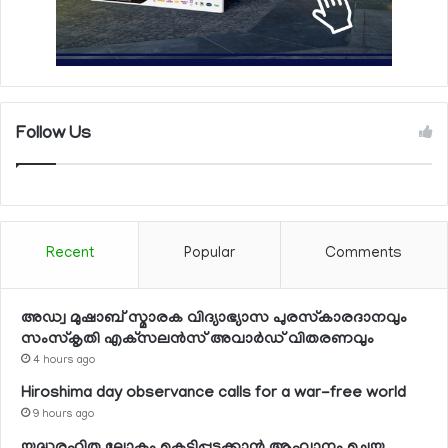
Follow Us
Recent
Popular
Comments
അഡ്വ മുഷാബ് സ്മാരക വിദ്യാഭ്യാസ പുരസ്‌കാരദാനവും
സംസ്‌കൃതി എക്‌സലന്‍സ് അവാര്‍ഡ് വിതരണവും
4 hours ago
Hiroshima day observance calls for a war-free world
9 hours ago
യുദ്ധരഹിത ലോകം കെട്ടിപ്പടുക്കാന്‍ ആഹ്വാനം ചെയ്ത