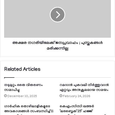
അക്ഷര നഗരിയിലേക്ക് ജനപ്രവാഹം ; പുസ്തകങ്ങള്‍
മരിക്കുന്നില്ല
Related Articles
നടുമുറ്റം തൈ വിതരണം
റമദാന്‍ പുകവലി നിര്‍ത്തുവാന്‍
സമാപിച്ചു
ഏറ്റവും അനുകൂലമായ സമയം
December 10, 2025
February 24, 2026
ഗാര്‍ഹിക തൊഴിലാളികളുടെ
കെഎംസിസി ഖത്തര്‍
അവകാശങ്ങള്‍ സംബന്ധിച്ച് 11
‘ലബ്ബൈക് 25’ ഹജ്ജ്