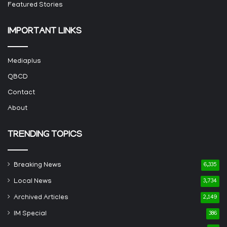
Featured Stories
IMPORTANT LINKS
Mediaplus
QBCD
Contact
About
TRENDING TOPICS
Breaking News
6,335
Local News
3,734
Archived Articles
2,149
IM Special
386