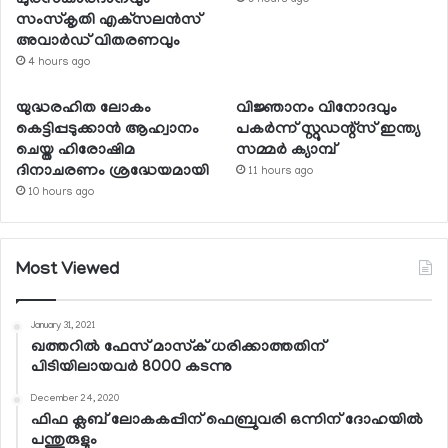
സംസ്‌കൃതി എക്‌സലന്‍സ്
അവാര്‍ഡ് വിതരണവും
4 hours ago
യുദ്ധരഹിത ലോകം
വിജ്ഞാനം വിനോദവും
കെട്ടിപ്പടുക്കാന്‍ ആഹ്വാനം
പകര്‍ന്ന് സ്റ്റുഡന്റ്‌സ് ഇന്ത്യ
ചെയ്ത ഹിരോഷിമ
സമ്മര്‍ ക്യാമ്പ്
ദിനാചരണം ശ്രദ്ധേയമായി
11 hours ago
10 hours ago
Most Viewed
January 31, 2021
ഖത്തറില്‍ ഫേസ് മാസ്‌ക് ധരിക്കാത്തതിന്
പിടിയിലായവര്‍ 8000 കടന്നു
December 24, 2020
ഫിഫ ക്ലബ് ലോകകപ്പിന് ഫെബ്രുവരി ഒന്നിന് ദോഹയില്‍
പന്തുരുളും