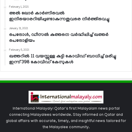
February 1, 2021
അല്‍ ഖോര്‍ കാര്‍ണിവെല്‍
ഇനിയൊരറിയിപ്പുണ്ടാകുന്നതുവരെ നിര്‍ത്തിവെച്ചു
January 31, 2021
പെട്രോള്‍, ഡീസല്‍ കുത്തനെ വര്‍ദ്ധിപ്പിച്ച് ഖത്തര്‍
പെട്രോളിയം
February 5, 2021
ഖത്തറില്‍ 11 വയസ്സുള്ള കുട്ടി കോവിഡ് ബാധിച്ച് മരിച്ചു
ഇന്ന് 398 കോവിഡ് കേസുകള്‍
International Malayaly: Qatar's first Malayalam news portal
connecting Malayalees worldwide. Stay informed on Qatar and
global affairs with accurate, timely, and insightful news tailored for
the Malayalee community.