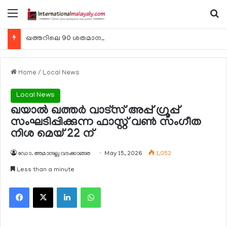
Menu
Se
ഖത്തറിലെ 90 ശതമാനം കമ്പനികളും 2025 ലെ ടാക്‌സ് റിട്ടേണുകള്‍ സമര്‍പ്പിച്ചു
Home
/
Local News
Local News
ഖയാല്‍ ഖത്തര്‍ വാട്‌സ് അപ്പ് ഗ്രൂപ്പ്
സംഘടിപ്പിക്കുന്ന ഫാസ്റ്റ് വണ്‍ സംഗീത
നിശ മെയ് 22 ന്
ഡോ. അമാനുല്ല വടക്കാങ്ങര
May 15, 2026
1,052
Less than a minute
Facebook
X
LinkedIn
WhatsApp