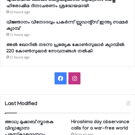
ഹിരോഷിമ ദിനാചരണം ശ്രദ്ധേയമായി
10 hours ago
വിജ്ഞാനം വിനോദവും പകര്‍ന്ന് സ്റ്റുഡന്റ്‌സ് ഇന്ത്യ സമ്മര്‍
ക്യാമ്പ്
11 hours ago
അല്‍ ഖോറില്‍ നടന്ന പ്രത്യേക കോണ്‍സുലാര്‍ ക്യാമ്പില്‍
220 കോണ്‍സുലാര്‍ സേവനങ്ങള്‍ നല്‍കി
11 hours ago
Facebook
Instagram
Last Modified
അഡ്വ മുഷാബ് സ്മാരക
Hiroshima day observance
വിദ്യാഭ്യാസ
calls for a war-free world
പുരസ്‌കാരദാനവും
9 hours ago