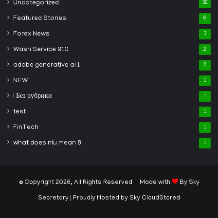
Uncategorized
32
Featured Stories
6
Forex News
3
Wash Service 910
2
adobe generative ai 1
2
NEW
1
! Без рубрики
1
test
1
FinTech
1
what does nlu mean 8
1
© Copyright 2026, All Rights Reserved | Made with
By Sky
Secretary
| Proudly Hosted by
Sky CloudStored