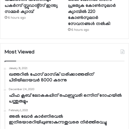
വിജ്ഞാനം വിനോദവും
അല്‍ ഖോറില്‍ നടന്ന
പകര്‍ന്ന് സ്റ്റുഡന്റ്‌സ് ഇന്ത്യ
പ്രത്യേക കോണ്‍സുലാര്‍
സമ്മര്‍ ക്യാമ്പ്
ക്യാമ്പില്‍ 220
കോണ്‍സുലാര്‍
6 hours ago
സേവനങ്ങള്‍ നല്‍കി
6 hours ago
Most Viewed
January 31, 2021
ഖത്തറില്‍ ഫേസ് മാസ്‌ക് ധരിക്കാത്തതിന്
പിടിയിലായവര്‍ 8000 കടന്നു
December 24, 2020
ഫിഫ ക്ലബ് ലോകകപ്പിന് ഫെബ്രുവരി ഒന്നിന് ദോഹയില്‍
പന്തുരുളും
February 1, 2021
അല്‍ ഖോര്‍ കാര്‍ണിവെല്‍
ഇനിയൊരറിയിപ്പുണ്ടാകുന്നതുവരെ നിര്‍ത്തിവെച്ചു