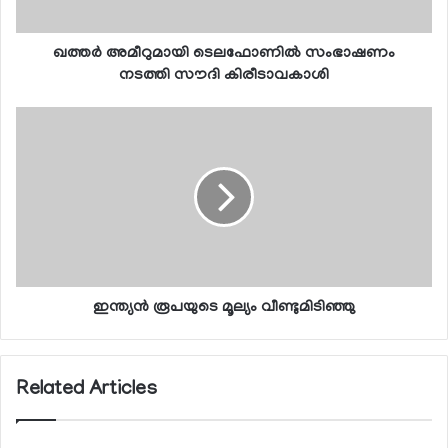
ഖത്തര്‍ അമീറുമായി ടെലഫോണില്‍ സംഭാഷണം
നടത്തി സൗദി കിരീടാവകാശി
ഇന്ത്യന്‍ രൂപയുടെ മൂല്യം വീണ്ടുമിടിഞ്ഞു
Related Articles