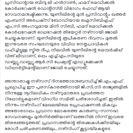
പ്രസിഡന്റായ ബിന്ദു ലി ഹന്‍സണ്‍, ഹമദ് മെഡിക്കല്‍
കോര്‍പ്പറേഷന്‍ ഡെന്റിസ്ട്രി വിഭാഗം ഹെഡ് ആയി
സേവനമനുഷ്ഠിക്കുന്നു. യുണീഖിന്റെ മുന്‍ പ്രസിഡന്റും ഖത്തര്‍
എംബസി അപെക്‌സ് ബോഡിയായ ഐസിബിഎഫ്
എം.സി അംഗവുമായ മിനി സിബി, ഹമദ് മെഡിക്കല്‍
കോര്‍പ്പറേഷന്‍ ഓപ്പറേഷന്‍ തിയേറ്റര്‍ നഴ്‌സായി ജോലി
ചെയ്യുകയാണ്. യുണീഖിന്റെ രൂപീകരണ ദിവസം മുതല്‍
ഇന്നുവരെ സംഘടനയുടെ വിവിധ നേതൃപദവികള്‍
വഹിച്ചിട്ടുള്ള സ്മിത ദീപു, നിലവില്‍ യുണീഖിന്റെ മെമ്പര്‍ഷിപ്പ്
വിങ് ലീഡാണ്, ഒപ്പം എച്ച്.എം.സിയുടെ
ഡബ്ല്യു.ഡബ്ല്യു.ആര്‍.സി പേഷ്യന്റ് എഡ്യൂക്കേഷന്‍
ഡിപ്പാര്‍ട്ട്‌മെന്റിലാണ് ജോലി ചെയ്യുന്നത്.
അന്താരാഷ്ട്ര നഴ്‌സസ് ദിനത്തോടനുബന്ധിച്ച് ജി.എം.എഫ്
പ്രഖ്യാപിച്ച ഈ പുരസ്‌കാരത്തിനായി ജി.സി.സി രാജ്യങ്ങളില്‍
നിന്നുള്ള നൂറിലധികം നഴ്‌സുമാരുടെ പ്രവര്‍ത്തന
റിപ്പോര്‍ട്ടുകളാണ് വിദഗ്ധ സമിതി പരിശോധിച്ചത്. ഇതില്‍
നിന്നും നഴ്‌സിംഗ് മേഖലയിലെ പ്രൊഫഷണല്‍ മികവും
അതോടൊപ്പം പ്രവാസ ലോകത്തെ കാരുണ്യ-സന്നദ്ധ
സേവനങ്ങളും മുന്‍നിര്‍ത്തിയാണ് ഖത്തറില്‍ നിന്ന് ഇവരെ
തിരഞ്ഞെടുത്തത്. പ്രവാസത്തിന്റെ തിരക്കുകള്‍ക്കിടയിലും
രോഗീ പരിചരണത്തിലും, നഴ്‌സിംഗ് കൂട്ടായ്മകളുടെ