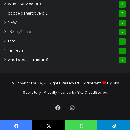
Wash Service 910
2
adobe generative ai 1
2
NEW
1
! Без рубрики
1
test
1
FinTech
1
what does nlu mean 8
1
© Copyright 2026, All Rights Reserved | Made with
By Sky
Secretary
| Proudly Hosted by
Sky CloudStored
Facebook
Instagram