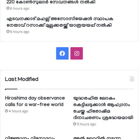
220 കോണ്‍സുലാര്‍ സേവനങ്ങള്‍ നല്‍കി
6 hours ago
എടവനക്കാട് മഹല്ല് അസോസിയേഷന്‍ സ്ഥാപക
നേതാവ് റസാക്ക് മുല്ലക്കരയ്ക്ക് യാത്രയയപ്പ് നല്‍കി
6 hours ago
Facebook
Instagram
Last Modified
Hiroshima day observance
യുദ്ധരഹിത ലോകം
calls for a war-free world
കെട്ടിപ്പടുക്കാന്‍ ആഹ്വാനം
ചെയ്ത ഹിരോഷിമ
4 hours ago
ദിനാചരണം ശ്രദ്ധേയമായി
5 hours ago