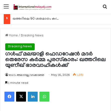
Menu
Se
ഖത്തറിലെ 90 ശതമാനം കമ്പനികളും 2025 ലെ ടാക്‌സ് റിട്ടേണുകള്‍ സമര്‍പ്പിച്ചു
Home
/
Breaking News
Breaking News
ഗള്‍ഫ് മലയാളി ഫെഡറേഷന്‍ മദര്‍
തെരേസ കര്‍മ്മ പുരസ്‌കാരം: ഖത്തറിലെ
യുണീഖ് ഭാരവാഹികള്‍ക്ക്
ഡോ. അമാനുല്ല വടക്കാങ്ങര
May 16, 2026
1,051
1 minute read
Facebook
X
LinkedIn
WhatsApp