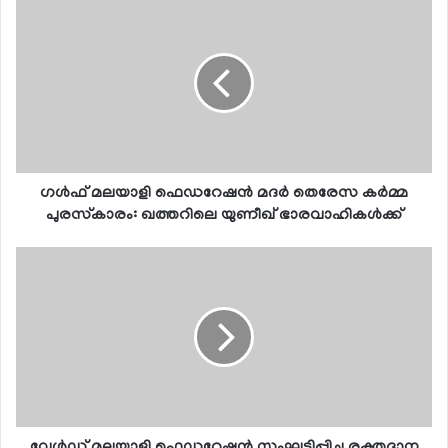
ഗള്‍ഫ് മലയാളി ഫെഡറേഷന്‍ മദര്‍ തെരേസ കര്‍മ്മ
പുരസ്‌കാരം: ഖത്തറിലെ യുണീഖ് ഭാരവാഹികള്‍ക്ക്
വേള്‍ഡ് മലയാളി ഫെഡറേഷന്‍ സംഘടിപ്പിച്ച രക്തദാന