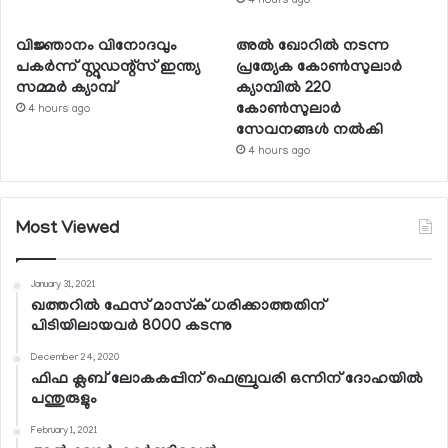
4 hours ago
വിജ്ഞാനം വിനോദവും
അല്‍ ഖോറില്‍ നടന്ന
പകര്‍ന്ന് സ്റ്റുഡന്റ്‌സ് ഇന്ത്യ
പ്രത്യേക കോണ്‍സുലാര്‍
സമ്മര്‍ ക്യാമ്പ്
ക്യാമ്പില്‍ 220
കോണ്‍സുലാര്‍
4 hours ago
സേവനങ്ങള്‍ നല്‍കി
4 hours ago
Most Viewed
January 31, 2021
ഖത്തറില്‍ ഫേസ് മാസ്‌ക് ധരിക്കാത്തതിന്
പിടിയിലായവര്‍ 8000 കടന്നു
December 24, 2020
ഫിഫ ക്ലബ് ലോകകപ്പിന് ഫെബ്രുവരി ഒന്നിന് ദോഹയില്‍
പന്തുരുളും
February 1, 2021