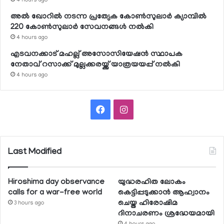
4 hours ago
അല്‍ ഖോറില്‍ നടന്ന പ്രത്യേക കോണ്‍സുലാര്‍ ക്യാമ്പില്‍
220 കോണ്‍സുലാര്‍ സേവനങ്ങള്‍ നല്‍കി
4 hours ago
എടവനക്കാട് മഹല്ല് അസോസിയേഷന്‍ സ്ഥാപക
നേതാവ് റസാക്ക് മുല്ലക്കരയ്ക്ക് യാത്രയയപ്പ് നല്‍കി
4 hours ago
Facebook
Instagram
Last Modified
Hiroshima day observance
യുദ്ധരഹിത ലോകം
calls for a war-free world
കെട്ടിപ്പടുക്കാന്‍ ആഹ്വാനം
ചെയ്ത ഹിരോഷിമ
3 hours ago
ദിനാചരണം ശ്രദ്ധേയമായി