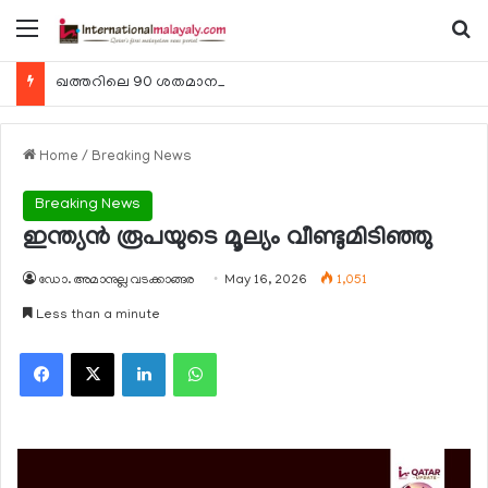
Menu
Se
ഖത്തറിലെ 90 ശതമാനം കമ്പനികളും 2025 ലെ ടാക്‌സ് റിട്ടേണുകള്‍ സമര്‍പ്പിച്ചു
Home
/
Breaking News
Breaking News
ഇന്ത്യന്‍ രൂപയുടെ മൂല്യം വീണ്ടുമിടിഞ്ഞു
ഡോ. അമാനുല്ല വടക്കാങ്ങര
May 16, 2026
1,051
Less than a minute
Facebook
X
LinkedIn
WhatsApp