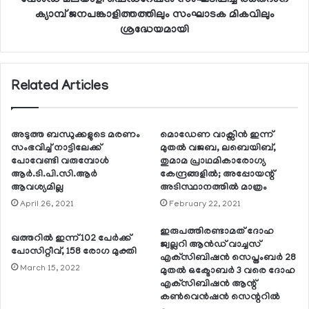
ക്യാമ്പ് ജനപങ്കാളിത്തത്തിലും സംഘാടക മികവിലും
ശ്രദ്ധേയമായി
Related Articles
അടുത്ത ബന്ധുക്കളുടെ മരണം
മൊഡേണ വാക്സിന്‍ ഇന്ന്
സംഭവിച്ച് നാട്ടിലേക്ക്
മുതല്‍ വജബ, ലബെയിബ്,
പോവേണ്ടി വരുമ്പോള്‍
തുമാമ പ്രാഥമികാരോഗ്യ
ആര്‍.ടി.പി.സി.ആര്‍
കേന്ദ്രങ്ങളില്‍; അപ്പോയന്റ്
ആവശ്യമില്ല
അടിസ്ഥാനത്തില്‍ മാത്രം
April 26, 2021
February 22, 2021
ഇരുപത്തിരണ്ടാമത് ദോഹ
ഖത്തറില്‍ ഇന്ന് 102 പേര്‍ക്ക്
ജ്വല്ലറി ആന്‍ഡ് വാച്ചസ്
പോസിറ്റീവ്, 158 രോഗ മുക്തി
എക്‌സിബിഷന്‍ സെപ്തംബര്‍ 28
March 15, 2022
മുതല്‍ ഒക്ടോബര്‍ 3 വരെ ദോഹ
എക്‌സിബിഷന്‍ ആന്റ്
കണ്‍വെന്‍ഷന്‍ സെന്ററില്‍