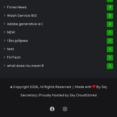
Forex News
3
Wash Service 910
2
adobe generative ai 1
2
NEW
1
! Без рубрики
1
test
1
FinTech
1
what does nlu mean 8
1
© Copyright 2026, All Rights Reserved | Made with
By Sky
Secretary
| Proudly Hosted by
Sky CloudStored
Facebook
Instagram