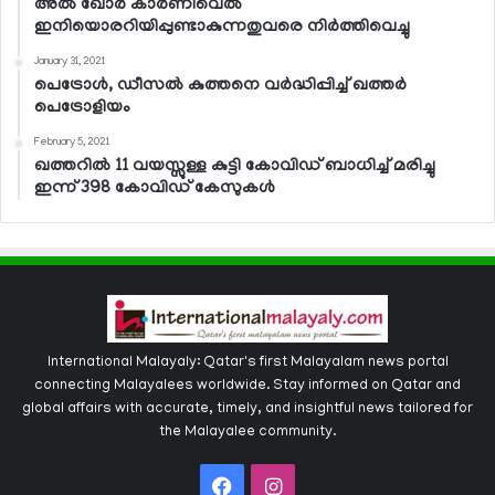
അല്‍ ഖോര്‍ കാര്‍ണിവെല്‍
ഇനിയൊരറിയിപ്പുണ്ടാകുന്നതുവരെ നിര്‍ത്തിവെച്ചു
January 31, 2021
പെട്രോള്‍, ഡീസല്‍ കുത്തനെ വര്‍ദ്ധിപ്പിച്ച് ഖത്തര്‍
പെട്രോളിയം
February 5, 2021
ഖത്തറില്‍ 11 വയസ്സുള്ള കുട്ടി കോവിഡ് ബാധിച്ച് മരിച്ചു
ഇന്ന് 398 കോവിഡ് കേസുകള്‍
International Malayaly: Qatar's first Malayalam news portal
connecting Malayalees worldwide. Stay informed on Qatar and
global affairs with accurate, timely, and insightful news tailored for
the Malayalee community.
Facebook
Instagram