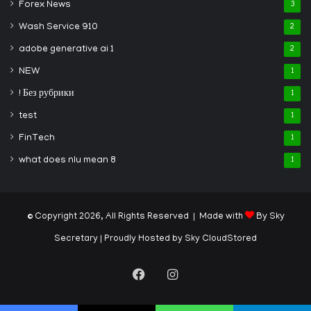
Forex News
3
Wash Service 910
2
adobe generative ai 1
2
NEW
1
! Без рубрики
1
test
1
FinTech
1
what does nlu mean 8
1
© Copyright 2026, All Rights Reserved | Made with
By Sky
Secretary
| Proudly Hosted by
Sky CloudStored
Facebook
Instagram