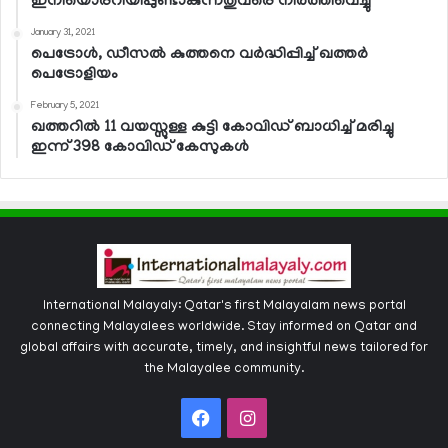
ഇനിയൊരറിയിപ്പുണ്ടാകുന്നതുവരെ നിര്‍ത്തിവെച്ചു
January 31, 2021
പെട്രോള്‍, ഡീസല്‍ കുത്തനെ വര്‍ദ്ധിപ്പിച്ച് ഖത്തര്‍
പെട്രോളിയം
February 5, 2021
ഖത്തറില്‍ 11 വയസ്സുള്ള കുട്ടി കോവിഡ് ബാധിച്ച് മരിച്ചു
ഇന്ന് 398 കോവിഡ് കേസുകള്‍
International Malayaly: Qatar's first Malayalam news portal
connecting Malayalees worldwide. Stay informed on Qatar and
global affairs with accurate, timely, and insightful news tailored for
the Malayalee community.
Facebook
Instagram