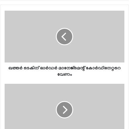
ഖത്തര്‍ ടെകിന് ഓര്‍ഡര്‍ മാനേജ്‌മെന്റ് കോര്‍ഡിനേറ്ററെ
വേണം