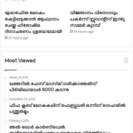
യുദ്ധരഹിത ലോകം
വിജ്ഞാനം വിനോദവും
കെട്ടിപ്പടുക്കാന്‍ ആഹ്വാനം
പകര്‍ന്ന് സ്റ്റുഡന്റ്‌സ് ഇന്ത്യ
ചെയ്ത ഹിരോഷിമ
സമ്മര്‍ ക്യാമ്പ്
ദിനാചരണം ശ്രദ്ധേയമായി
14 hours ago
14 hours ago
Most Viewed
January 31, 2021
ഖത്തറില്‍ ഫേസ് മാസ്‌ക് ധരിക്കാത്തതിന്
പിടിയിലായവര്‍ 8000 കടന്നു
December 24, 2020
ഫിഫ ക്ലബ് ലോകകപ്പിന് ഫെബ്രുവരി ഒന്നിന് ദോഹയില്‍
പന്തുരുളും
February 1, 2021
അല്‍ ഖോര്‍ കാര്‍ണിവെല്‍