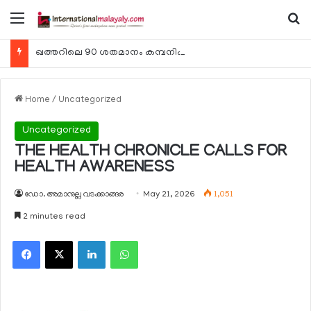
Menu
Se
ഖത്തറിലെ 90 ശതമാനം കമ്പനികളും 2025 ലെ ടാക്‌സ് റിട്ടേണുകള്‍ സമര്‍പ്പിച്ചു
Home
/
Uncategorized
Uncategorized
THE HEALTH CHRONICLE CALLS FOR
HEALTH AWARENESS
ഡോ. അമാനുല്ല വടക്കാങ്ങര
May 21, 2026
1,051
2 minutes read
Facebook
X
LinkedIn
WhatsApp