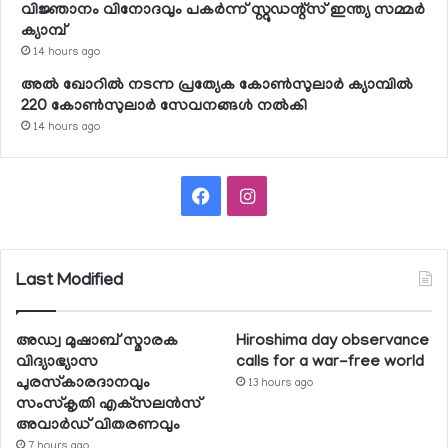
വിജ്ഞാനം വിനോദവും പകര്‍ന്ന് സ്റ്റുഡന്റ്‌സ് ഇന്ത്യ സമ്മര്‍
ക്യാമ്പ്
14 hours ago
അല്‍ ഖോറില്‍ നടന്ന പ്രത്യേക കോണ്‍സുലാര്‍ ക്യാമ്പില്‍
220 കോണ്‍സുലാര്‍ സേവനങ്ങള്‍ നല്‍കി
14 hours ago
Facebook
Instagram
Last Modified
അഡ്വ മുഷാബ് സ്മാരക
Hiroshima day observance
വിദ്യാഭ്യാസ
calls for a war-free world
പുരസ്‌കാരദാനവും
13 hours ago
സംസ്‌കൃതി എക്‌സലന്‍സ്
അവാര്‍ഡ് വിതരണവും
7 hours ago