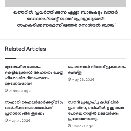
ഖത്തറില്‍ പ്രവര്‍ത്തിക്കുന്ന എല്ലാ ബാങ്കുകളും ഖത്തര്‍
ഡെവലപ്മെന്റ് ബാങ്ക് പ്രോഗ്രാമുമായി
സഹകരിക്കണമെന്ന് ഖത്തര്‍ സെന്‍ട്രല്‍ ബാങ്ക്
Related Articles
യുദ്ധരഹിത ലോകം
പെരുന്നാള്‍ നിലാവ് പ്രകാശനം
കെട്ടിപ്പടുക്കാന്‍ ആഹ്വാനം ചെയ്ത
ചെയ്തു
ഹിരോഷിമ ദിനാചരണം
May 26, 2026
ശ്രദ്ധേയമായി
14 hours ago
സഫാരി ഹൈപ്പര്‍മാര്‍ക്കറ്റ് 21ാം
സൗദി പ്രഖ്യാപിച്ച മള്‍ട്ടിപ്പിള്‍
വാര്‍ഷികാഘോഷങ്ങള്‍ക്ക്
ഉംറ വിസ, ഗള്‍ഫില്‍ ഉള്ളവരെ
പ്രൗഢഗംഭീര തുടക്കം
പോലെ നാട്ടില്‍ ഉള്ളവര്‍ക്കും
പ്രയോജനപ്പെടും
May 14, 2026
3 weeks ago