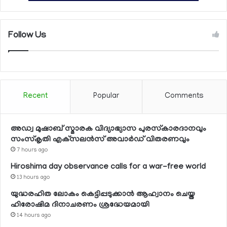
Follow Us
Recent
Popular
Comments
അഡ്വ മുഷാബ് സ്മാരക വിദ്യാഭ്യാസ പുരസ്‌കാരദാനവും
സംസ്‌കൃതി എക്‌സലന്‍സ് അവാര്‍ഡ് വിതരണവും
7 hours ago
Hiroshima day observance calls for a war-free world
13 hours ago
യുദ്ധരഹിത ലോകം കെട്ടിപ്പടുക്കാന്‍ ആഹ്വാനം ചെയ്ത
ഹിരോഷിമ ദിനാചരണം ശ്രദ്ധേയമായി
14 hours ago