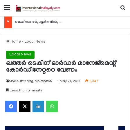
Menu
Se
ബഹ്റൈന്‍, എര്‍ബില്‍, കുവൈറ്റ് എന്നിവിടങ്ങളിലേക്കുള്ള യാത്രാ വിമാന സര്‍വീസുകള്‍ ഓഗസ്റ്റ് 8 മുതല്‍ പുനരാരംഭിക്കുമെന്ന് ഖത്തര്‍ എയര്‍വേയ്സ്
Home
/
Local News
Local News
ഖത്തര്‍ ടെകിന് ഓര്‍ഡര്‍ മാനേജ്‌മെന്റ്
കോര്‍ഡിനേറ്ററെ വേണം
ഡോ. അമാനുല്ല വടക്കാങ്ങര
May 21, 2026
1,047
Less than a minute
Facebook
X
LinkedIn
WhatsApp