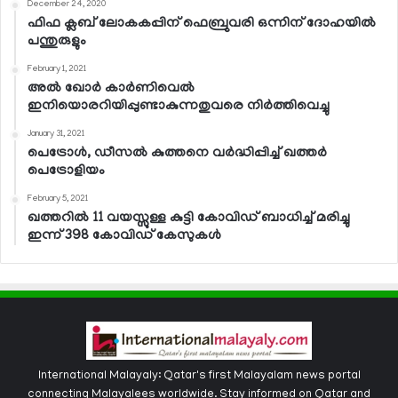
December 24, 2020
ഫിഫ ക്ലബ് ലോകകപ്പിന് ഫെബ്രുവരി ഒന്നിന് ദോഹയില്‍
പന്തുരുളും
February 1, 2021
അല്‍ ഖോര്‍ കാര്‍ണിവെല്‍
ഇനിയൊരറിയിപ്പുണ്ടാകുന്നതുവരെ നിര്‍ത്തിവെച്ചു
January 31, 2021
പെട്രോള്‍, ഡീസല്‍ കുത്തനെ വര്‍ദ്ധിപ്പിച്ച് ഖത്തര്‍
പെട്രോളിയം
February 5, 2021
ഖത്തറില്‍ 11 വയസ്സുള്ള കുട്ടി കോവിഡ് ബാധിച്ച് മരിച്ചു
ഇന്ന് 398 കോവിഡ് കേസുകള്‍
International Malayaly: Qatar's first Malayalam news portal
connecting Malayalees worldwide. Stay informed on Qatar and