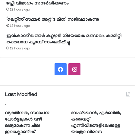
ജപ്തി വിഭാഗം സന്ദര്‍ശിക്കണം
12 hours ago
‘ലെറ്റ്‌സ് സമ്മര്‍ അറ്റ് ദ മിന’ സജീവമാകുന്നു
12 hours ago
ഇന്‍കാസ് ഖത്തര്‍ കുറ്റ്യാടി നിയോജക മണ്ഡലം കമ്മിറ്റി
രക്തദാന ക്യാമ്പ് സംഘടിപ്പിച്ചു
12 hours ago
Facebook
Instagram
Last Modified
വ്യക്തിഗത, സ്ഥാപന
ബഹ്റൈന്‍, എര്‍ബില്‍,
പോര്‍ട്ടലുകള്‍ വഴി
കുവൈറ്റ്
ലഭ്യമാകുന്ന ചില
എന്നിവിടങ്ങളിലേക്കുള്ള
ഇലക്ട്രോണിക്
യാത്രാ വിമാന