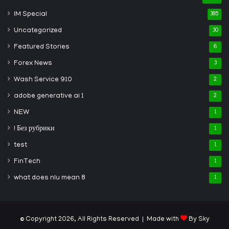
IM Special
385
Uncategorized
30
Featured Stories
6
Forex News
3
Wash Service 910
2
adobe generative ai 1
2
NEW
1
! Без рубрики
1
test
1
FinTech
1
what does nlu mean 8
1
© Copyright 2026, All Rights Reserved | Made with
By Sky