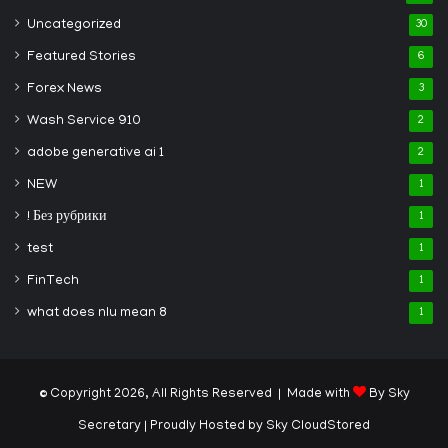
Uncategorized
30
Featured Stories
6
Forex News
3
Wash Service 910
2
adobe generative ai 1
2
NEW
1
! Без рубрики
1
test
1
FinTech
1
what does nlu mean 8
1
© Copyright 2026, All Rights Reserved | Made with
By Sky
Secretary
| Proudly Hosted by
Sky CloudStored