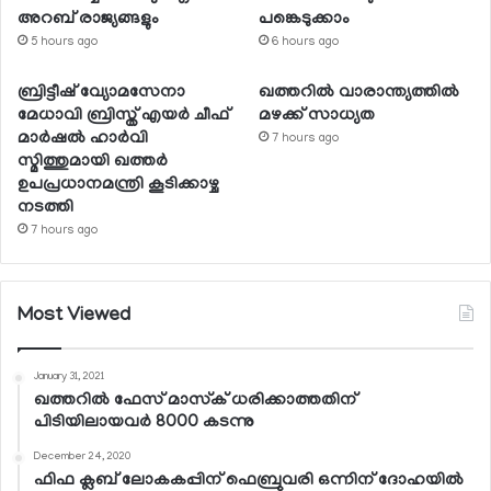
അറബ് രാജ്യങ്ങളും
പങ്കെടുക്കാം
5 hours ago
6 hours ago
ബ്രിട്ടീഷ് വ്യോമസേനാ
ഖത്തറില്‍ വാരാന്ത്യത്തില്‍
മേധാവി ബ്രിസ്ത് എയര്‍ ചീഫ്
മഴക്ക് സാധ്യത
മാര്‍ഷല്‍ ഹാര്‍വി
7 hours ago
സ്മിത്തുമായി ഖത്തര്‍
ഉപപ്രധാനമന്ത്രി കൂടിക്കാഴ്ച
നടത്തി
7 hours ago
Most Viewed
January 31, 2021
ഖത്തറില്‍ ഫേസ് മാസ്‌ക് ധരിക്കാത്തതിന്
പിടിയിലായവര്‍ 8000 കടന്നു
December 24, 2020
ഫിഫ ക്ലബ് ലോകകപ്പിന് ഫെബ്രുവരി ഒന്നിന് ദോഹയില്‍