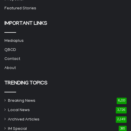
Featured Stories
IMPORTANT LINKS
Mediaplus
QBCD
Contact
About
TRENDING TOPICS
Breaking News
6,333
Local News
3,726
Archived Articles
2,149
IM Special
385