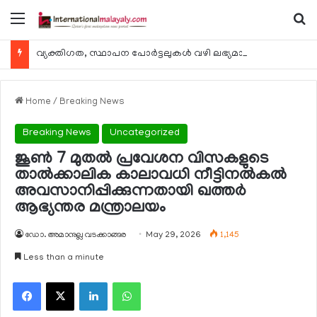
Menu
Se
വ്യക്തിഗത, സ്ഥാപന പോര്‍ട്ടലുകള്‍ വഴി ലഭ്യമാകുന്ന ചില ഇലക്ട്രോണിക് സേവനങ്ങള്‍ വാരാന്ത്യത്തില്‍ മുടങ്ങും
Home
/
Breaking News
Breaking News
Uncategorized
ജൂണ്‍ 7 മുതല്‍ പ്രവേശന വിസകളുടെ
താല്‍ക്കാലിക കാലാവധി നീട്ടിനല്‍കല്‍
അവസാനിപ്പിക്കുന്നതായി ഖത്തര്‍
ആഭ്യന്തര മന്ത്രാലയം
ഡോ. അമാനുല്ല വടക്കാങ്ങര
May 29, 2026
1,145
Less than a minute
Facebook
X
LinkedIn
WhatsApp