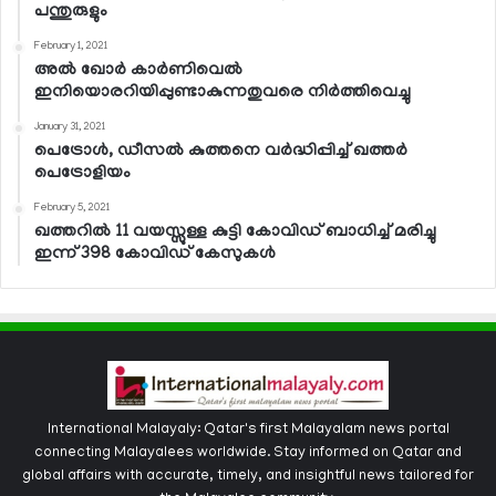
പന്തുരുളും
February 1, 2021
അല്‍ ഖോര്‍ കാര്‍ണിവെല്‍
ഇനിയൊരറിയിപ്പുണ്ടാകുന്നതുവരെ നിര്‍ത്തിവെച്ചു
January 31, 2021
പെട്രോള്‍, ഡീസല്‍ കുത്തനെ വര്‍ദ്ധിപ്പിച്ച് ഖത്തര്‍
പെട്രോളിയം
February 5, 2021
ഖത്തറില്‍ 11 വയസ്സുള്ള കുട്ടി കോവിഡ് ബാധിച്ച് മരിച്ചു
ഇന്ന് 398 കോവിഡ് കേസുകള്‍
International Malayaly: Qatar's first Malayalam news portal
connecting Malayalees worldwide. Stay informed on Qatar and
global affairs with accurate, timely, and insightful news tailored for