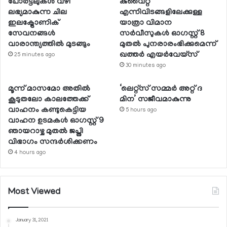
പോര്‍ട്ടലുകള്‍ വഴി
കുവൈറ്റ്
ലഭ്യമാകുന്ന ചില
എന്നിവിടങ്ങളിലേക്കുള്ള
ഇലക്ട്രോണിക്
യാത്രാ വിമാന
സേവനങ്ങള്‍
സര്‍വീസുകള്‍ ഓഗസ്റ്റ് 8
വാരാന്ത്യത്തില്‍ മുടങ്ങും
മുതല്‍ പുനരാരംഭിക്കുമെന്ന്
ഖത്തര്‍ എയര്‍വേയ്സ്
25 minutes ago
30 minutes ago
മൂന്ന് മാസമോ അതില്‍
‘ലെറ്റ്‌സ് സമ്മര്‍ അറ്റ് ദ
കൂടുതലോ കാലത്തേക്ക്
മിന’ സജീവമാകുന്നു
വാഹനം കണ്ടുകെട്ടിയ
5 hours ago
വാഹന ഉടമകള്‍ ഓഗസ്റ്റ് 9
ഞായറാഴ്ച മുതല്‍ ജപ്തി
വിഭാഗം സന്ദര്‍ശിക്കണം
4 hours ago
Most Viewed
January 31, 2021