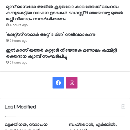
മൂന്ന് മാസമോ അതില്‍ കൂടുതലോ കാലത്തേക്ക് വാഹനം
കണ്ടുകെട്ടിയ വാഹന ഉടമകള്‍ ഓഗസ്റ്റ് 9 ഞായറാഴ്ച മുതല്‍
ജപ്തി വിഭാഗം സന്ദര്‍ശിക്കണം
4 hours ago
‘ലെറ്റ്‌സ് സമ്മര്‍ അറ്റ് ദ മിന’ സജീവമാകുന്നു
5 hours ago
ഇന്‍കാസ് ഖത്തര്‍ കുറ്റ്യാടി നിയോജക മണ്ഡലം കമ്മിറ്റി
രക്തദാന ക്യാമ്പ് സംഘടിപ്പിച്ചു
5 hours ago
Facebook
Instagram
Last Modified
വ്യക്തിഗത, സ്ഥാപന
ബഹ്റൈന്‍, എര്‍ബില്‍,