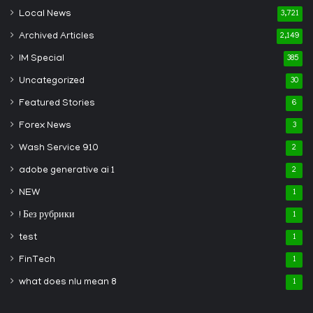
Local News
3,721
Archived Articles
2,149
IM Special
385
Uncategorized
30
Featured Stories
6
Forex News
3
Wash Service 910
2
adobe generative ai 1
2
NEW
1
! Без рубрики
1
test
1
FinTech
1
what does nlu mean 8
1