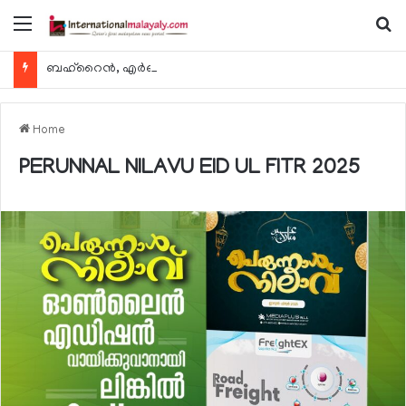
Menu
Se
ബഹ്റൈന്‍, എര്‍ബില്‍, കുവൈറ്റ് എന്നിവിടങ്ങളിലേക്കുള്ള യാത്രാ വിമാന സര്‍വീസുകള്‍ ഓഗസ്റ്റ് 8 മുതല്‍ പുനരാരംഭിക്കുമെന്ന് ഖത്തര്‍ എയര്‍വേയ്സ്
Home
PERUNNAL NILAVU EID UL FITR 2025