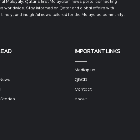
onal Malayaly: Qatar's first Malayalam news portal connecting
s worldwide. Stay informed on Qatar and global affairs with
 timely, and insightful news tailored for the Malayalee community.
READ
IMPORTANT LINKS
Mediaplus
 News
QBCD
l
Contact
 Stories
About