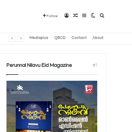
Log In
Random Article
Sidebar
Switch skin
Search for
Follow
Mediaplus
QBCD
Contact
About
Perunnal Nilavu Eid Magazine