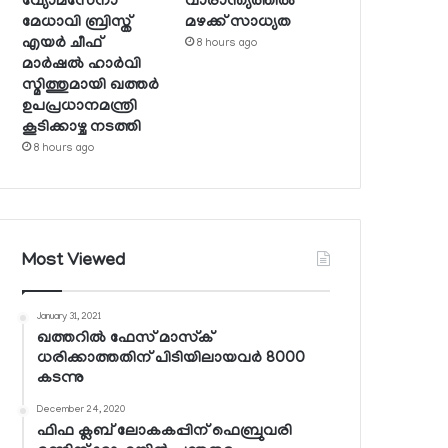
വ്യോമസേനാ
വാരാന്ത്യത്തില്‍
മേധാവി ബ്രിസ്ത്
മഴക്ക് സാധ്യത
എയര്‍ ചീഫ്
8 hours ago
മാര്‍ഷല്‍ ഹാര്‍വി
സ്മിത്തുമായി ഖത്തര്‍
ഉപപ്രധാനമന്ത്രി
കൂടിക്കാഴ്ച നടത്തി
8 hours ago
Most Viewed
January 31, 2021
ഖത്തറില്‍ ഫേസ് മാസ്‌ക്
ധരിക്കാത്തതിന് പിടിയിലായവര്‍ 8000
കടന്നു
December 24, 2020
ഫിഫ ക്ലബ് ലോകകപ്പിന് ഫെബ്രുവരി