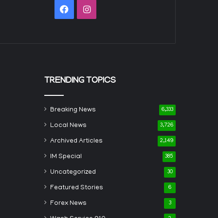
Facebook
Instagram
TRENDING TOPICS
Breaking News
6,333
Local News
3,726
Archived Articles
2,149
IM Special
385
Uncategorized
30
Featured Stories
6
Forex News
3