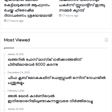
യുദ്ധരഹിത ലോകം
വിജ്ഞാനം വിനോദവും
കെട്ടിപ്പടുക്കാന്‍ ആഹ്വാനം
പകര്‍ന്ന് സ്റ്റുഡന്റ്‌സ് ഇന്ത്യ
ചെയ്ത ഹിരോഷിമ
സമ്മര്‍ ക്യാമ്പ്
ദിനാചരണം ശ്രദ്ധേയമായി
17 hours ago
17 hours ago
Most Viewed
January 31, 2021
ഖത്തറില്‍ ഫേസ് മാസ്‌ക് ധരിക്കാത്തതിന്
പിടിയിലായവര്‍ 8000 കടന്നു
December 24, 2020
ഫിഫ ക്ലബ് ലോകകപ്പിന് ഫെബ്രുവരി ഒന്നിന് ദോഹയില്‍
പന്തുരുളും
February 1, 2021
അല്‍ ഖോര്‍ കാര്‍ണിവെല്‍
ഇനിയൊരറിയിപ്പുണ്ടാകുന്നതുവരെ നിര്‍ത്തിവെച്ചു
January 31, 2021