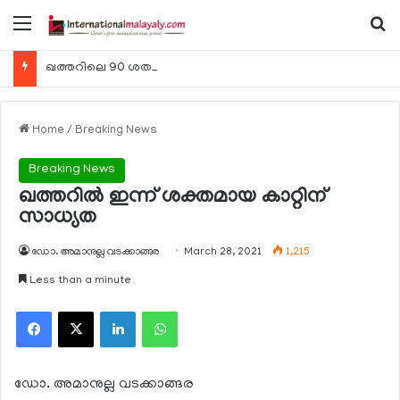
Menu
Se
ഖത്തറിലെ 90 ശതമാനം കമ്പനികളും 2025 ലെ ടാക്‌സ് റിട്ടേണുകള്‍ സമര്‍പ്പിച്ചു
Home
/
Breaking News
Breaking News
ഖത്തറില്‍ ഇന്ന് ശക്തമായ കാറ്റിന്
സാധ്യത
ഡോ. അമാനുല്ല വടക്കാങ്ങര
March 28, 2021
1,215
Less than a minute
Facebook
X
LinkedIn
WhatsApp
ഡോ. അമാനുല്ല വടക്കാങ്ങര