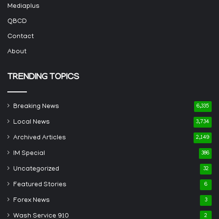
Mediaplus
QBCD
Contact
About
TRENDING TOPICS
Breaking News
6,335
Local News
3,734
Archived Articles
2,149
IM Special
386
Uncategorized
32
Featured Stories
6
Forex News
3
Wash Service 910
2