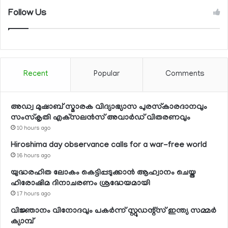
Follow Us
Recent
Popular
Comments
അഡ്വ മുഷാബ് സ്മാരക വിദ്യാഭ്യാസ പുരസ്‌കാരദാനവും
സംസ്‌കൃതി എക്‌സലന്‍സ് അവാര്‍ഡ് വിതരണവും
10 hours ago
Hiroshima day observance calls for a war-free world
16 hours ago
യുദ്ധരഹിത ലോകം കെട്ടിപ്പടുക്കാന്‍ ആഹ്വാനം ചെയ്ത
ഹിരോഷിമ ദിനാചരണം ശ്രദ്ധേയമായി
17 hours ago
വിജ്ഞാനം വിനോദവും പകര്‍ന്ന് സ്റ്റുഡന്റ്‌സ് ഇന്ത്യ സമ്മര്‍
ക്യാമ്പ്