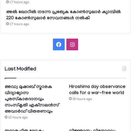
17 hours ago
അല്‍ ഖോറില്‍ നടന്ന പ്രത്യേക കോണ്‍സുലാര്‍ ക്യാമ്പില്‍
220 കോണ്‍സുലാര്‍ സേവനങ്ങള്‍ നല്‍കി
17 hours ago
Facebook
Instagram
Last Modified
അഡ്വ മുഷാബ് സ്മാരക
Hiroshima day observance
വിദ്യാഭ്യാസ
calls for a war-free world
പുരസ്‌കാരദാനവും
16 hours ago
സംസ്‌കൃതി എക്‌സലന്‍സ്
അവാര്‍ഡ് വിതരണവും
10 hours ago