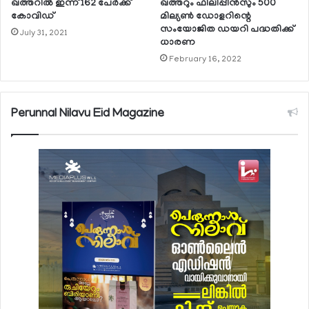
ഖത്തറില്‍ ഇന്ന് 162 പേര്‍ക്ക്
ഖത്തറും ഫിലിപ്പീന്‍സും 500
കോവിഡ്
മില്യണ്‍ ഡോളറിന്റെ
സംയോജിത ഡയറി പദ്ധതിക്ക്
July 31, 2021
ധാരണ
February 16, 2022
Perunnal Nilavu Eid Magazine