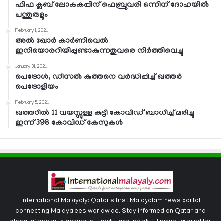
ഫിഫ ക്ലബ് ലോകകപ്പിന് ഫെബ്രുവരി ഒന്നിന് ദോഹയില്‍
പന്തുരുളും
February 1, 2021
അല്‍ ഖോര്‍ കാര്‍ണിവെല്‍
ഇനിയൊരറിയിപ്പുണ്ടാകുന്നതുവരെ നിര്‍ത്തിവെച്ചു
January 31, 2021
പെട്രോള്‍, ഡീസല്‍ കുത്തനെ വര്‍ദ്ധിപ്പിച്ച് ഖത്തര്‍
പെട്രോളിയം
February 5, 2021
ഖത്തറില്‍ 11 വയസ്സുള്ള കുട്ടി കോവിഡ് ബാധിച്ച് മരിച്ചു
ഇന്ന് 398 കോവിഡ് കേസുകള്‍
International Malayaly: Qatar's first Malayalam news portal
connecting Malayalees worldwide. Stay informed on Qatar and