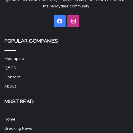
global affairs with accurate, timely, and insightful news tailored for
the Malayalee community.
Facebook
Instagram
POPULAR COMPANIES
Mediaplus
QBCD
Contact
About
MUST READ
Home
Breaking News