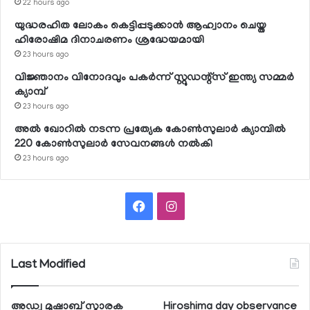
22 hours ago
യുദ്ധരഹിത ലോകം കെട്ടിപ്പടുക്കാന്‍ ആഹ്വാനം ചെയ്ത
ഹിരോഷിമ ദിനാചരണം ശ്രദ്ധേയമായി
23 hours ago
വിജ്ഞാനം വിനോദവും പകര്‍ന്ന് സ്റ്റുഡന്റ്‌സ് ഇന്ത്യ സമ്മര്‍
ക്യാമ്പ്
23 hours ago
അല്‍ ഖോറില്‍ നടന്ന പ്രത്യേക കോണ്‍സുലാര്‍ ക്യാമ്പില്‍
220 കോണ്‍സുലാര്‍ സേവനങ്ങള്‍ നല്‍കി
23 hours ago
Facebook
Instagram
Last Modified
അഡ്വ മുഷാബ് സ്മാരക
Hiroshima day observance