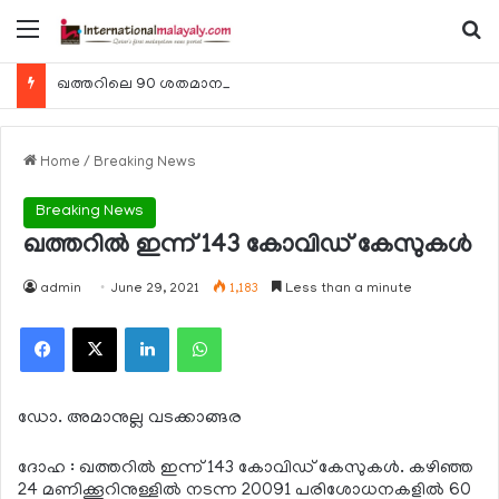
Menu
Se
ഖത്തറിലെ 90 ശതമാനം കമ്പനികളും 2025 ലെ ടാക്‌സ് റിട്ടേണുകള്‍ സമര്‍പ്പിച്ചു
Home
/
Breaking News
Breaking News
ഖത്തറില്‍ ഇന്ന് 143 കോവിഡ് കേസുകള്‍
admin
June 29, 2021
1,183
Less than a minute
Facebook
X
LinkedIn
WhatsApp
ഡോ. അമാനുല്ല വടക്കാങ്ങര
ദോഹ : ഖത്തറില്‍ ഇന്ന് 143 കോവിഡ് കേസുകള്‍. കഴിഞ്ഞ
24 മണിക്കൂറിനുള്ളില്‍ നടന്ന 20091 പരിശോധനകളില്‍ 60