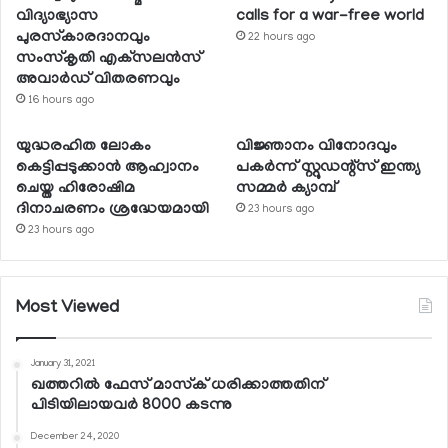
വിദ്യാഭ്യാസ
calls for a war-free world
പുരസ്‌കാരദാനവും
22 hours ago
സംസ്‌കൃതി എക്‌സലന്‍സ്
അവാര്‍ഡ് വിതരണവും
16 hours ago
യുദ്ധരഹിത ലോകം
വിജ്ഞാനം വിനോദവും
കെട്ടിപ്പടുക്കാന്‍ ആഹ്വാനം
പകര്‍ന്ന് സ്റ്റുഡന്റ്‌സ് ഇന്ത്യ
ചെയ്ത ഹിരോഷിമ
സമ്മര്‍ ക്യാമ്പ്
ദിനാചരണം ശ്രദ്ധേയമായി
23 hours ago
23 hours ago
Most Viewed
January 31, 2021
ഖത്തറില്‍ ഫേസ് മാസ്‌ക് ധരിക്കാത്തതിന്
പിടിയിലായവര്‍ 8000 കടന്നു
December 24, 2020