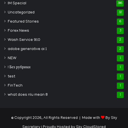
IM Special
386
Uncategorized
32
Featured Stories
6
Forex News
3
Wash Service 910
2
adobe generative ai 1
2
NEW
1
! Без рубрики
1
test
1
FinTech
1
what does nlu mean 8
1
© Copyright 2026, All Rights Reserved | Made with
By Sky
Secretary
| Proudly Hosted by
Sky CloudStored