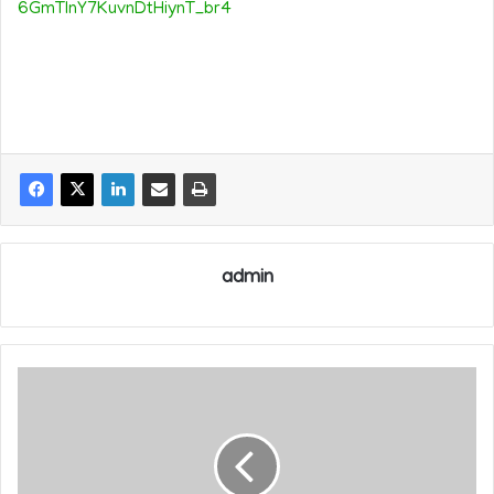
6GmTInY7KuvnDtHiynT_br4
admin