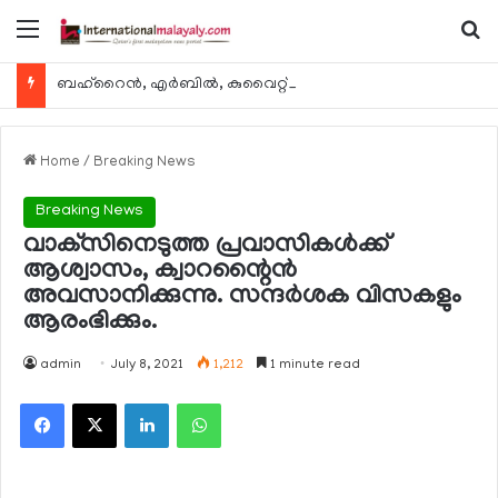
Menu
Se
ബഹ്റൈന്‍, എര്‍ബില്‍, കുവൈറ്റ് എന്നിവിടങ്ങളിലേക്കുള്ള യാത്രാ വിമാന സര്‍വീസുകള്‍ ഓഗസ്റ്റ് 8 മുതല്‍ പുനരാരംഭിക്കുമെന്ന് ഖത്തര്‍ എയര്‍വേയ്സ്
Home
/
Breaking News
Breaking News
വാക്‌സിനെടുത്ത പ്രവാസികള്‍ക്ക്
ആശ്വാസം, ക്വാറന്റൈന്‍
അവസാനിക്കുന്നു. സന്ദര്‍ശക വിസകളും
ആരംഭിക്കും.
admin
July 8, 2021
1,212
1 minute read
Facebook
X
LinkedIn
WhatsApp