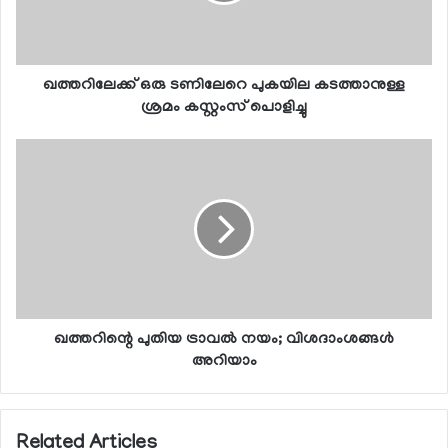
ഖത്തറിലേക്ക് ഒരു ടണിലേറെ പുകയില കടത്താനുള്ള
ശ്രമം കസ്റ്റംസ് പൊളിച്ചു
ഖത്തറിന്റെ പുതിയ ട്രാവല്‍ നയം; വിശദാംശങ്ങള്‍
അറിയാം
Related Articles