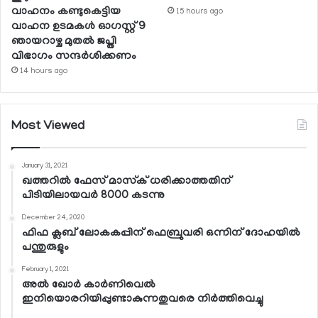
വാഹനം കണ്ടുകെട്ടിയ
15 hours ago
വാഹന ഉടമകള്‍ ഓഗസ്റ്റ് 9
ഞായറാഴ്ച മുതല്‍ ജപ്തി
വിഭാഗം സന്ദര്‍ശിക്കണം
14 hours ago
Most Viewed
January 31, 2021
ഖത്തറില്‍ ഫേസ് മാസ്‌ക് ധരിക്കാത്തതിന്
പിടിയിലായവര്‍ 8000 കടന്നു
December 24, 2020
ഫിഫ ക്ലബ് ലോകകപ്പിന് ഫെബ്രുവരി ഒന്നിന് ദോഹയില്‍
പന്തുരുളും
February 1, 2021
അല്‍ ഖോര്‍ കാര്‍ണിവെല്‍
ഇനിയൊരറിയിപ്പുണ്ടാകുന്നതുവരെ നിര്‍ത്തിവെച്ചു