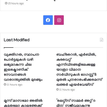
15 hours ago
Facebook
Instagram
Last Modified
വ്യക്തിഗത, സ്ഥാപന
ബഹ്റൈന്‍, എര്‍ബില്‍,
പോര്‍ട്ടലുകള്‍ വഴി
കുവൈറ്റ്
ലഭ്യമാകുന്ന ചില
എന്നിവിടങ്ങളിലേക്കുള്ള
ഇലക്ട്രോണിക്
യാത്രാ വിമാന
സേവനങ്ങള്‍
സര്‍വീസുകള്‍ ഓഗസ്റ്റ് 8
വാരാന്ത്യത്തില്‍ മുടങ്ങും
മുതല്‍ പുനരാരംഭിക്കുമെന്ന്
ഖത്തര്‍ എയര്‍വേയ്സ്
11 hours ago
11 hours ago
മൂന്ന് മാസമോ അതില്‍
‘ലെറ്റ്‌സ് സമ്മര്‍ അറ്റ് ദ
കൂടുതലോ കാലത്തേക്ക്
മിന’ സജീവമാകുന്നു