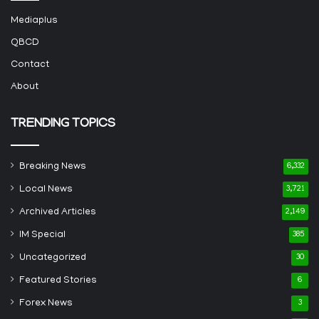
Mediaplus
QBCD
Contact
About
TRENDING TOPICS
Breaking News
6,332
Local News
3,721
Archived Articles
2,149
IM Special
385
Uncategorized
30
Featured Stories
6
Forex News
3