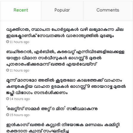
Recent
Popular
Comments
വ്യക്തിഗത, സ്ഥാപന പോര്‍ട്ടലുകള്‍ വഴി ലഭ്യമാകുന്ന ചില
ഇലക്ട്രോണിക് സേവനങ്ങള്‍ വാരാന്ത്യത്തില്‍ മുടങ്ങും
11 hours ago
ബഹ്റൈന്‍, എര്‍ബില്‍, കുവൈറ്റ് എന്നിവിടങ്ങളിലേക്കുള്ള
യാത്രാ വിമാന സര്‍വീസുകള്‍ ഓഗസ്റ്റ് 8 മുതല്‍
പുനരാരംഭിക്കുമെന്ന് ഖത്തര്‍ എയര്‍വേയ്സ്
11 hours ago
മൂന്ന് മാസമോ അതില്‍ കൂടുതലോ കാലത്തേക്ക് വാഹനം
കണ്ടുകെട്ടിയ വാഹന ഉടമകള്‍ ഓഗസ്റ്റ് 9 ഞായറാഴ്ച മുതല്‍
ജപ്തി വിഭാഗം സന്ദര്‍ശിക്കണം
14 hours ago
‘ലെറ്റ്‌സ് സമ്മര്‍ അറ്റ് ദ മിന’ സജീവമാകുന്നു
15 hours ago
ഇന്‍കാസ് ഖത്തര്‍ കുറ്റ്യാടി നിയോജക മണ്ഡലം കമ്മിറ്റി
രക്തദാന ക്യാമ്പ് സംഘടിപ്പിച്ചു