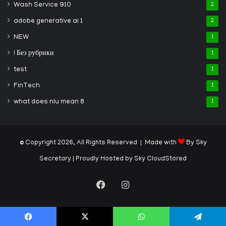
Wash Service 910
2
adobe generative ai 1
2
NEW
1
! Без рубрики
1
test
1
FinTech
1
what does nlu mean 8
1
© Copyright 2026, All Rights Reserved | Made with
By Sky
Secretary
| Proudly Hosted by
Sky CloudStored
Facebook
Instagram