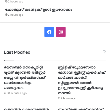
2 hours ago
ഹോര്‍മുസ് കടലിടുക്ക് ഉടന്‍ തുറന്നേക്കും
2 hours ago
Facebook
Instagram
Last Modified
സൈബര്‍ സെക്യൂരിറ്റി
ബ്രിട്ടീഷ് വ്യോമസേനാ
യൂത്ത് ക്യാമ്പില്‍ രജിസ്റ്റര്‍
മേധാവി ബ്രിസ്ത് എയര്‍ ചീഫ്
ചെയ്ത വിദ്യാര്‍ത്ഥികള്‍ക്ക്
മാര്‍ഷല്‍ ഹാര്‍വി
ഓണ്‍ലൈനിലും
സ്മിത്തുമായി ഖത്തര്‍
പങ്കെടുക്കാം
ഉപപ്രധാനമന്ത്രി കൂടിക്കാഴ്ച
നടത്തി
60 minutes ago
2 hours ago
ഖത്തറില്‍ വാരാന്ത്യത്തില്‍
സംസ്‌കൃതി എക്‌സലന്‍സ്