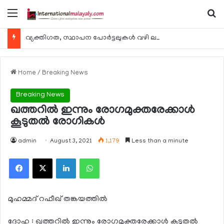
Menu
Se
വ്യക്തിഗത, സ്ഥാപന പോര്‍ട്ടലുകള്‍ വഴി ലഭ്യമാകുന്ന ചില ഇലക്ട്രോണിക് സേവനങ്ങള്‍ വാരാന്ത്യത്തില്‍ മുടങ്ങും
Home
/
Breaking News
Breaking News
ഖത്തറില്‍ ഇന്നും രോഗമുക്തരേക്കാള്‍
കൂടുതല്‍ രോഗികള്‍
admin
August 3, 2021
1,179
Less than a minute
Facebook
X
LinkedIn
WhatsApp
മുഹമ്മദ് റഫീഖ് തങ്കയത്തില്‍
ദോഹ : ഖത്തറില്‍ ഇന്നും രോഗമുക്തരേക്കാള്‍ കൂടുതല്‍