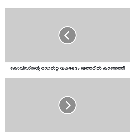
കോവിഡിന്റെ ഡെല്‍റ്റ വകഭേദം ഖത്തറില്‍ കണ്ടെത്തി