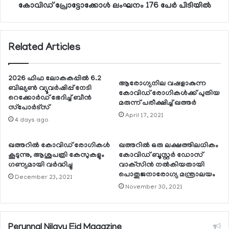
കോവിഡ് പ്രോട്ടോക്കോള്‍ ലംഘനം 176 പേര്‍ പിടിയില്‍
Related Articles
2026 ഫിഫ ലോകകപ്പില്‍ 6.2
ആരോഗ്യനില വഷളാകുന്ന
ബില്യണ്‍ വ്യൂവര്‍ഷിപ്പ് നേടി
കോവിഡ് രോഗികള്‍ക്ക് പുതിയ
റെക്കോര്‍ഡ് ഭേദിച്ച് ബീന്‍
മരുന്ന് പരീക്ഷിച്ച് ഖത്തര്‍
സ്‌പോര്‍ട്‌സ്
April 17, 2021
4 days ago
ഖത്തറില്‍ കോവിഡ് രോഗികള്‍
ഖത്തറില്‍ ഒരു ലക്ഷത്തിലധികം
കൂടുന്നു, ആശുപത്രി കേസുകളും
കോവിഡ് ബൂസ്റ്റര്‍ ഡോസ്
ഗണ്യമായി വര്‍ദ്ധിച്ചു
വാക്‌സിന്‍ നല്‍കിയതായി
പൊതുജനാരോഗ്യ മന്ത്രാലയം
December 23, 2021
November 30, 2021
Perunnal Nilavu Eid Magazine