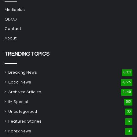
Mediaplus
QBCD
Contact
About
TRENDING TOPICS
Breaking News
6,333
Local News
3,725
Archived Articles
2,149
IM Special
385
Uncategorized
30
Featured Stories
6
Forex News
3