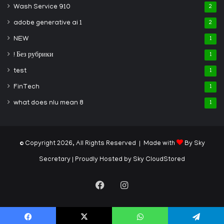
Wash Service 910
2
adobe generative ai 1
2
NEW
1
! Без рубрики
1
test
1
FinTech
1
what does nlu mean 8
1
© Copyright 2026, All Rights Reserved | Made with
By Sky
Secretary
| Proudly Hosted by
Sky CloudStored
Facebook
Instagram