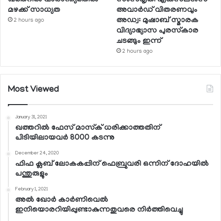
മഴക്ക് സാധ്യത
അവാര്‍ഡ് വിതരണവും
അഡ്വ: മുഷാബ് സ്മാരക
2 hours ago
വിദ്യാഭ്യാസ പുരസ്‌കാര
ചടങ്ങും ഇന്ന്
2 hours ago
Most Viewed
January 31, 2021
ഖത്തറില്‍ ഫേസ് മാസ്‌ക് ധരിക്കാത്തതിന്
പിടിയിലായവര്‍ 8000 കടന്നു
December 24, 2020
ഫിഫ ക്ലബ് ലോകകപ്പിന് ഫെബ്രുവരി ഒന്നിന് ദോഹയില്‍
പന്തുരുളും
February 1, 2021
അല്‍ ഖോര്‍ കാര്‍ണിവെല്‍
ഇനിയൊരറിയിപ്പുണ്ടാകുന്നതുവരെ നിര്‍ത്തിവെച്ചു