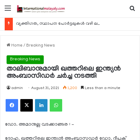
Menu
Se
വ്യക്തിഗത, സ്ഥാപന പോര്‍ട്ടലുകള്‍ വഴി ലഭ്യമാകുന്ന ചില ഇലക്ട്രോണിക് സേവനങ്ങള്‍ വാരാന്ത്യത്തില്‍ മുടങ്ങും
Home
/
Breaking News
Breaking News
താലിബാനുമായി ഖത്തറിലെ ഇന്ത്യന്‍
അംബാസിഡര്‍ ചര്‍ച്ച നടത്തി
admin
August 31, 2021
1,200
Less than a minute
Facebook
X
LinkedIn
WhatsApp
ഡോ. അമാനുല്ല വടക്കാങ്ങര : –
ദോഹ. ഖത്തറിലെ ഇന്ത്യന്‍ അംബാസഡര്‍ ഡോ. ദീപക്