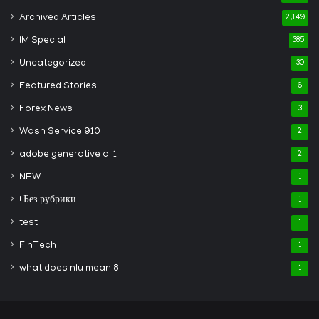
Archived Articles
2,149
IM Special
385
Uncategorized
30
Featured Stories
6
Forex News
3
Wash Service 910
2
adobe generative ai 1
2
NEW
1
! Без рубрики
1
test
1
FinTech
1
what does nlu mean 8
1