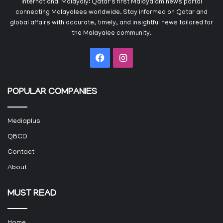
International Malayaly: Qatar's first Malayalam news portal
connecting Malayalees worldwide. Stay informed on Qatar and
global affairs with accurate, timely, and insightful news tailored for
the Malayalee community.
Facebook
Instagram
POPULAR COMPANIES
Mediaplus
QBCD
Contact
About
MUST READ