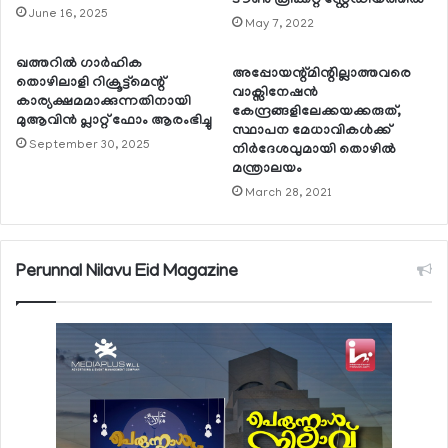
ടൗണ്‍ ക്രിക്കറ്റ് സ്റ്റേഡിയത്തില്‍
June 16, 2025
May 7, 2022
ഖത്തറില്‍ ഗാര്‍ഹിക
അപ്പോയന്റ്മിന്റില്ലാത്തവരെ
തൊഴിലാളി റിക്രൂട്ട്മെന്റ്
വാക്സിനേഷന്‍
കാര്യക്ഷമമാക്കുന്നതിനായി
കേന്ദ്രങ്ങളിലേക്കയക്കരുത്,
മുആവിന്‍ പ്ലാറ്റ് ഫോം ആരംഭിച്ചു
സ്ഥാപന മേധാവികള്‍ക്ക്
September 30, 2025
നിര്‍ദേശവുമായി തൊഴില്‍
മന്ത്രാലയം
March 28, 2021
Perunnal Nilavu Eid Magazine