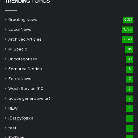
TRENDING TOPICS
Breaking News
6,333
Local News
3,725
Archived Articles
2,149
IM Special
385
Uncategorized
30
Featured Stories
6
Forex News
3
Wash Service 910
2
adobe generative ai 1
2
NEW
1
! Без рубрики
1
test
1