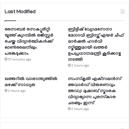
Last Modified
സൈബര്‍ സെക്യൂരിറ്റി
ബ്രിട്ടീഷ് വ്യോമസേനാ
യൂത്ത് ക്യാമ്പില്‍ രജിസ്റ്റര്‍
മേധാവി ബ്രിസ്ത് എയര്‍ ചീഫ്
ചെയ്ത വിദ്യാര്‍ത്ഥികള്‍ക്ക്
മാര്‍ഷല്‍ ഹാര്‍വി
ഓണ്‍ലൈനിലും
സ്മിത്തുമായി ഖത്തര്‍
പങ്കെടുക്കാം
ഉപപ്രധാനമന്ത്രി കൂടിക്കാഴ്ച
നടത്തി
57 minutes ago
2 hours ago
ഖത്തറില്‍ വാരാന്ത്യത്തില്‍
സംസ്‌കൃതി എക്‌സലന്‍സ്
മഴക്ക് സാധ്യത
അവാര്‍ഡ് വിതരണവും
അഡ്വ: മുഷാബ് സ്മാരക
2 hours ago
വിദ്യാഭ്യാസ പുരസ്‌കാര
ചടങ്ങും ഇന്ന്
2 hours ago