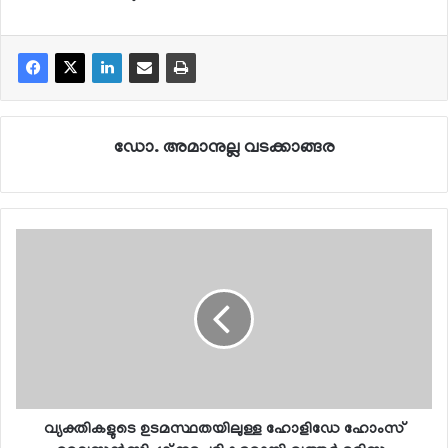
ഡോ. അമാനുല്ല വടക്കാങ്ങര
വ്യക്തികളുടെ ഉടമസ്ഥതയിലുള്ള ഹോളിഡേ ഹോംസ്