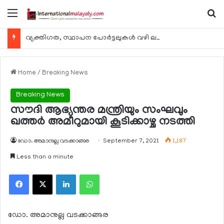
Menu
Se
വ്യക്തിഗത, സ്ഥാപന പോര്‍ട്ടലുകള്‍ വഴി ലഭ്യമാകുന്ന ചില ഇലക്ട്രോണിക് സേവനങ്ങള്‍ വാരാന്ത്യത്തില്‍ മുടങ്ങും
Home
/
Breaking News
Breaking News
സൗദി ആഭ്യന്തര മന്ത്രിയും സംഘവും
ഖത്തര്‍ അമീറുമായി കൂടിക്കാഴ്ച നടത്തി
ഡോ. അമാനുല്ല വടക്കാങ്ങര
September 7, 2021
1,187
Less than a minute
Facebook
X
LinkedIn
WhatsApp
ഡോ. അമാനുല്ല വടക്കാങ്ങര