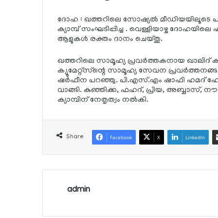
ദോഹ : ഖത്തറിലെ സോഷ്യല്‍ മീഡിയയിലൂടെ പരിച
ക്യാമ്പ് സംഘടിപ്പിച്ച . വെള്ളിയാഴ്ച ദോഹയിലെ ഹ
ആളുകള്‍ രക്തം ദാനം ചെയ്തു.
ഖത്തറിലെ സാമൂഹ്യ പ്രവര്‍ത്തകനായ ഖാലിദ് കല്ലു
ക്യൂമേറ്റ്‌സ്‌ന്റെ സാമൂഹ്യ സേവന പ്രവര്‍ത്
ഷര്‍ഫീന പറഞ്ഞു. പി.എസ്.എം ഷാഫി ഹമദ് ഹോസ്പിറ്റ
വാങ്ങി. കുഞ്ഞിക്ക, ഫഹദ്, പ്രിയ, അബ്ബാസ്, ന
ക്യാമ്പിന് നേതൃത്വം നല്‍കി.
Share
Facebook
X
LinkedIn
admin