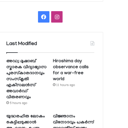
Facebook
Instagram
Last Modified
അഡ്വ മുഷാബ്
Hiroshima day
സ്മാരക വിദ്യാഭ്യാസ
observance calls
പുരസ്‌കാരദാനവും
for a war-free
സംസ്‌കൃതി
world
എക്‌സലന്‍സ്
11 hours ago
അവാര്‍ഡ്
വിതരണവും
5 hours ago
യുദ്ധരഹിത ലോകം
വിജ്ഞാനം
കെട്ടിപ്പടുക്കാന്‍
വിനോദവും പകര്‍ന്ന്