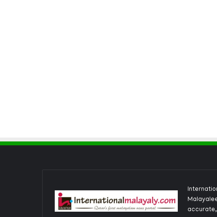
Internati
Malayalee
accurate,