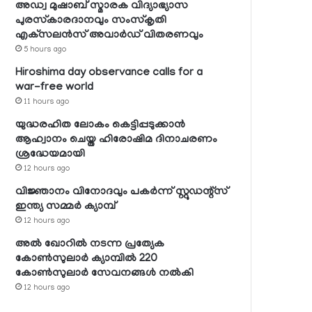
അഡ്വ മുഷാബ് സ്മാരക വിദ്യാഭ്യാസ
പുരസ്‌കാരദാനവും സംസ്‌കൃതി
എക്‌സലന്‍സ് അവാര്‍ഡ് വിതരണവും
5 hours ago
Hiroshima day observance calls for a
war-free world
11 hours ago
യുദ്ധരഹിത ലോകം കെട്ടിപ്പടുക്കാന്‍
ആഹ്വാനം ചെയ്ത ഹിരോഷിമ ദിനാചരണം
ശ്രദ്ധേയമായി
12 hours ago
വിജ്ഞാനം വിനോദവും പകര്‍ന്ന് സ്റ്റുഡന്റ്‌സ്
ഇന്ത്യ സമ്മര്‍ ക്യാമ്പ്
12 hours ago
അല്‍ ഖോറില്‍ നടന്ന പ്രത്യേക
കോണ്‍സുലാര്‍ ക്യാമ്പില്‍ 220
കോണ്‍സുലാര്‍ സേവനങ്ങള്‍ നല്‍കി
12 hours ago