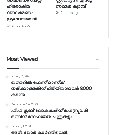
ആഹ്വാനം ചെയ്ത
സ്റ്റുഡന്റ്‌സ് ഇന്ത്യ
ഹിരോഷിമ
സമ്മര്‍ ക്യാമ്പ്
ദിനാചരണം
12 hours ago
ശ്രദ്ധേയമായി
12 hours ago
Most Viewed
January 31, 2021
ഖത്തറില്‍ ഫേസ് മാസ്‌ക്
ധരിക്കാത്തതിന് പിടിയിലായവര്‍ 8000
കടന്നു
December 24, 2020
ഫിഫ ക്ലബ് ലോകകപ്പിന് ഫെബ്രുവരി
ഒന്നിന് ദോഹയില്‍ പന്തുരുളും
February 1, 2021
അല്‍ ഖോര്‍ കാര്‍ണിവെല്‍