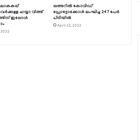
ലോകകപ്പ്
ഖത്തറില്‍ കോവിഡ്
്തവര്‍ക്കുള്ള ഹയ്യാ വിത്ത്
പ്രോട്ടോക്കോള്‍ ലംഘിച്ച 247 പേര്‍
തിന് ഇപ്പോള്‍
പിടിയില്‍
ാം
April 12, 2022
 2022