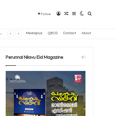
Log In
Random Article
Sidebar
Switch skin
Search for
Follow
വരാവുന്ന 140 നിയന്ത്രിത മരുന്നുകളുടെ പട്ടിക പ്രസിദ്ധീകരിച്ച് പൊതുജനാരോഗ്യ മന്ത്രാലയം
Mediaplus
QBCD
Contact
About
Perunnal Nilavu Eid Magazine