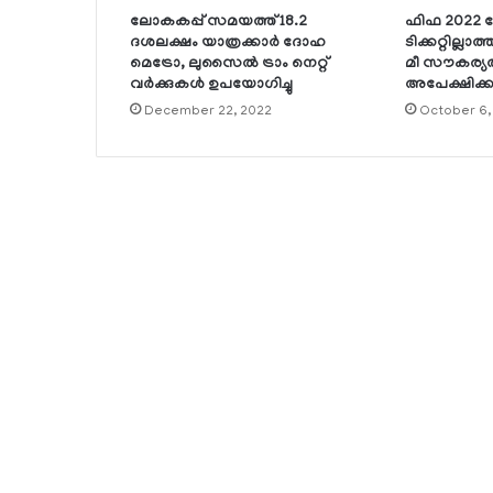
ലോകകപ്പ് സമയത്ത് 18.2
ഫിഫ 2022 
ദശലക്ഷം യാത്രക്കാര്‍ ദോഹ
ടിക്കറ്റില്ലാത
മെട്രോ, ലുസൈല്‍ ട്രാം നെറ്റ്
മീ സൗകര്യത്
വര്‍ക്കുകള്‍ ഉപയോഗിച്ചു
അപേക്ഷിക്ക
December 22, 2022
October 6,