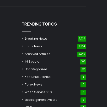
TRENDING TOPICS
Breaking News
6,335
Local News
3,734
Archived Articles
2,149
IM Special
386
Uncategorized
32
Featured Stories
6
Forex News
3
Wash Service 910
2
adobe generative ai 1
2