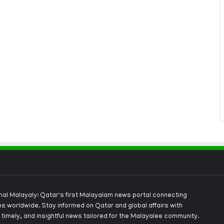
onal Malayaly: Qatar's first Malayalam news portal connecting
s worldwide. Stay informed on Qatar and global affairs with
 timely, and insightful news tailored for the Malayalee community.