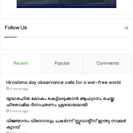
Follow Us
Recent
Popular
Comments
Hiroshima day observance calls for a war-free world
4 hours ago
യുദ്ധരഹിത ലോകം കെട്ടിപ്പടുക്കാന്‍ ആഹ്വാനം ചെയ്ത
ഹിരോഷിമ ദിനാചരണം ശ്രദ്ധേയമായി
5 hours ago
വിജ്ഞാനം വിനോദവും പകര്‍ന്ന് സ്റ്റുഡന്റ്‌സ് ഇന്ത്യ സമ്മര്‍
ക്യാമ്പ്