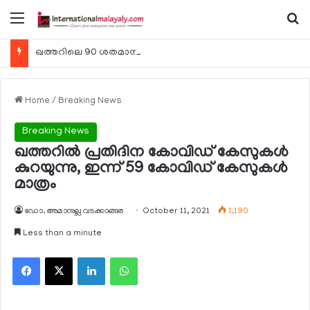
Menu
Se
ഖത്തറിലെ 90 ശതമാനം കമ്പനികളും 2025 ലെ ടാക്‌സ് റിട്ടേണുകള്‍ സമര്‍പ്പിച്ചു
Home
/
Breaking News
Breaking News
ഖത്തറില്‍ പ്രതിദിന കോവിഡ് കേസുകള്‍
കുറയുന്നു, ഇന്ന് 59 കോവിഡ് കേസുകള്‍
മാത്രം
ഡോ. അമാനുല്ല വടക്കാങ്ങര
October 11, 2021
1,190
Less than a minute
Facebook
X
LinkedIn
WhatsApp