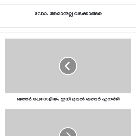
ഡോ. അമാനുല്ല വടക്കാങ്ങര
ഖത്തര്‍ പെട്രോളിയം ഇനി മുതല്‍ ഖത്തര്‍ എനര്‍ജി