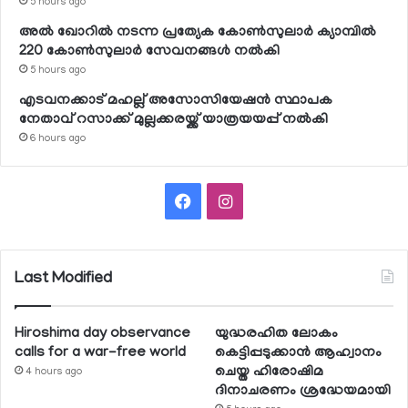
5 hours ago
അല്‍ ഖോറില്‍ നടന്ന പ്രത്യേക കോണ്‍സുലാര്‍ ക്യാമ്പില്‍
220 കോണ്‍സുലാര്‍ സേവനങ്ങള്‍ നല്‍കി
5 hours ago
എടവനക്കാട് മഹല്ല് അസോസിയേഷന്‍ സ്ഥാപക
നേതാവ് റസാക്ക് മുല്ലക്കരയ്ക്ക് യാത്രയയപ്പ് നല്‍കി
6 hours ago
Facebook
Instagram
Last Modified
Hiroshima day observance
യുദ്ധരഹിത ലോകം
calls for a war-free world
കെട്ടിപ്പടുക്കാന്‍ ആഹ്വാനം
ചെയ്ത ഹിരോഷിമ
4 hours ago
ദിനാചരണം ശ്രദ്ധേയമായി