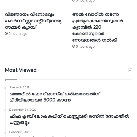
5 hours ago
വിജ്ഞാനം വിനോദവും
അല്‍ ഖോറില്‍ നടന്ന
പകര്‍ന്ന് സ്റ്റുഡന്റ്‌സ് ഇന്ത്യ
പ്രത്യേക കോണ്‍സുലാര്‍
സമ്മര്‍ ക്യാമ്പ്
ക്യാമ്പില്‍ 220
കോണ്‍സുലാര്‍
5 hours ago
സേവനങ്ങള്‍ നല്‍കി
5 hours ago
Most Viewed
January 31, 2021
ഖത്തറില്‍ ഫേസ് മാസ്‌ക് ധരിക്കാത്തതിന്
പിടിയിലായവര്‍ 8000 കടന്നു
December 24, 2020
ഫിഫ ക്ലബ് ലോകകപ്പിന് ഫെബ്രുവരി ഒന്നിന് ദോഹയില്‍
പന്തുരുളും
February 1, 2021