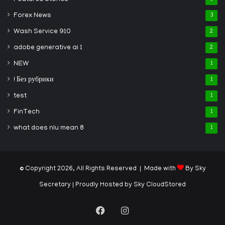
Forex News
3
Wash Service 910
2
adobe generative ai 1
2
NEW
1
! Без рубрики
1
test
1
FinTech
1
what does nlu mean 8
1
© Copyright 2026, All Rights Reserved | Made with
By Sky
Secretary
| Proudly Hosted by
Sky CloudStored
Facebook
Instagram