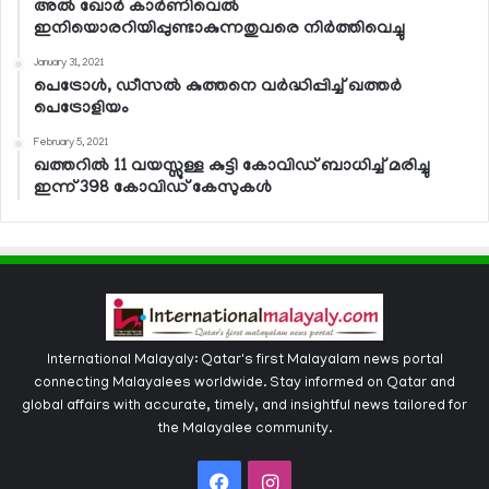
അല്‍ ഖോര്‍ കാര്‍ണിവെല്‍
ഇനിയൊരറിയിപ്പുണ്ടാകുന്നതുവരെ നിര്‍ത്തിവെച്ചു
January 31, 2021
പെട്രോള്‍, ഡീസല്‍ കുത്തനെ വര്‍ദ്ധിപ്പിച്ച് ഖത്തര്‍
പെട്രോളിയം
February 5, 2021
ഖത്തറില്‍ 11 വയസ്സുള്ള കുട്ടി കോവിഡ് ബാധിച്ച് മരിച്ചു
ഇന്ന് 398 കോവിഡ് കേസുകള്‍
International Malayaly: Qatar's first Malayalam news portal
connecting Malayalees worldwide. Stay informed on Qatar and
global affairs with accurate, timely, and insightful news tailored for
the Malayalee community.
Facebook
Instagram