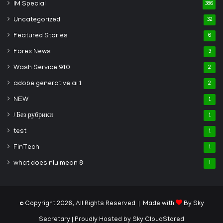
IM Special
386
Uncategorized
32
Featured Stories
6
Forex News
3
Wash Service 910
2
adobe generative ai 1
2
NEW
1
! Без рубрики
1
test
1
FinTech
1
what does nlu mean 8
1
© Copyright 2026, All Rights Reserved | Made with
By Sky
Secretary
| Proudly Hosted by
Sky CloudStored