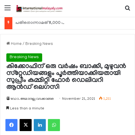
Menu
Se
പതിനൊന്നാമത് 8,000 മീറ്റര്‍ കൊടുമുടി കീഴടക്കി ഖത്തരി പര്‍വതാരോഹക ശൈഖ അസ്മ ബിന്‍ത് താനി അല്‍-താനി
Home
/
Breaking News
Breaking News
കിക്കോഫിന് ഒരു വര്‍ഷം ബാക്കി, മുഴുവന്‍
സ്‌റ്റേഡിയങ്ങളും പൂര്‍ത്തിയാക്കിയതായി
സുപ്രീം കമ്മിറ്റി ഫോര്‍ ഡെലിവറി
ആന്‍ഡ് ലെഗസി
ഡോ. അമാനുല്ല വടക്കാങ്ങര
November 21, 2021
1,211
Less than a minute
Facebook
X
LinkedIn
WhatsApp