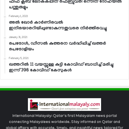
ഫിഫ ക്ലബ് ലോകകപ്പിന് ഫെബ്രുവരി ഒന്നിന് ദോഹയില്‍
പന്തുരുളും
February 1, 2021
അല്‍ ഖോര്‍ കാര്‍ണിവെല്‍
ഇനിയൊരറിയിപ്പുണ്ടാകുന്നതുവരെ നിര്‍ത്തിവെച്ചു
January 31, 2021
പെട്രോള്‍, ഡീസല്‍ കുത്തനെ വര്‍ദ്ധിപ്പിച്ച് ഖത്തര്‍
പെട്രോളിയം
February 5, 2021
ഖത്തറില്‍ 11 വയസ്സുള്ള കുട്ടി കോവിഡ് ബാധിച്ച് മരിച്ചു
ഇന്ന് 398 കോവിഡ് കേസുകള്‍
International Malayaly: Qatar's first Malayalam news portal
connecting Malayalees worldwide. Stay informed on Qatar and
global affairs with accurate, timely, and insightful news tailored for