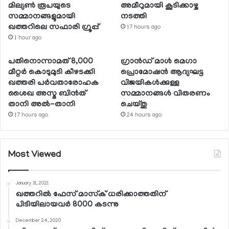
മില്യണ്‍ രൂപയുടെ
അമീറുമായി കൂടിക്കാഴ്ച
സമ്മാനങ്ങളുമായി
നടത്തി
ഖത്തറിലെ സഫാരി ഗ്രൂപ്പ്
17 hours ago
1 hour ago
പതിനൊന്നാമത് 8,000
ഗ്രാന്‍ഡ് മാള്‍ മെഗാ
മീറ്റര്‍ കൊടുമുടി കീഴടക്കി
പ്രൊമോഷന്‍ ആദ്യഘട്ട
ഖത്തരി പര്‍വതാരോഹക
വിജയികള്‍ക്കുള്ള
ശൈഖ അസ്മ ബിന്‍ത്
സമ്മാനങ്ങള്‍ വിതരണം
താനി അല്‍-താനി
ചെയ്തു
17 hours ago
24 hours ago
Most Viewed
January 31, 2021
ഖത്തറില്‍ ഫേസ് മാസ്‌ക് ധരിക്കാത്തതിന്
പിടിയിലായവര്‍ 8000 കടന്നു
December 24, 2020