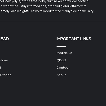
onal Malayaly: Qatar's first Malayalam news portal connecting
s worldwide. Stay informed on Qatar and global affairs with
 timely, and insightful news tailored for the Malayalee community.
READ
IMPORTANT LINKS
Mediaplus
 News
QBCD
l
Contact
 Stories
About