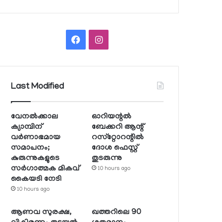
Facebook
Instagram
Last Modified
വേനല്‍ക്കാല
ഓറിയന്റല്‍
ക്യാമ്പിന്
ബേക്കറി ആന്റ്
വര്‍ണാഭമായ
റസ്‌റ്റോറന്റില്‍
സമാപനം;
ദോശ ഫെസ്റ്റ്
കുരുന്നുകളുടെ
തുടരുന്നു
സര്‍ഗാത്മക മികവ്
10 hours ago
കൈയടി നേടി
10 hours ago
ആണവ സുരക്ഷ,
ഖത്തറിലെ 90