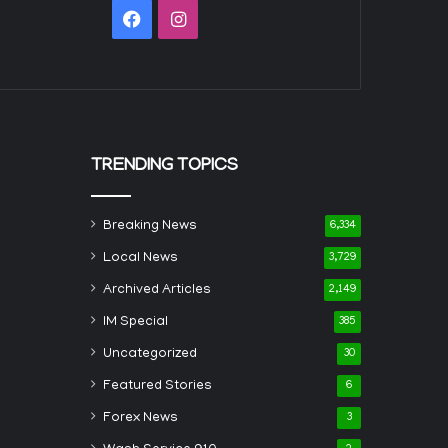
Facebook
Instagram
TRENDING TOPICS
Breaking News
6,334
Local News
3,729
Archived Articles
2,149
IM Special
385
Uncategorized
30
Featured Stories
6
Forex News
3