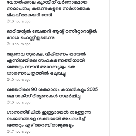
വേനല്‍ക്കാല ക്യാമ്പിന് വര്‍ണാഭമായ
സമാപനം; കുരുന്നുകളുടെ സര്‍ഗാത്മക
മികവ് കൈയടി നേടി
10 hours ago
ഓറിയന്റല്‍ ബേക്കറി ആന്റ് റസ്‌റ്റോറന്റില്‍
ദോശ ഫെസ്റ്റ് തുടരുന്നു
10 hours ago
ആണവ സുരക്ഷ, വികിരണം തടയല്‍
എന്നിവയിലെ സഹകരണത്തിനായി
ഖത്തറും സൗദി അറേബ്യയും ഒരു
ധാരണാപത്രത്തില്‍ ഒപ്പുവച്ചു
10 hours ago
ഖത്തറിലെ 90 ശതമാനം കമ്പനികളും 2025
ലെ ടാക്‌സ് റിട്ടേണുകള്‍ സമര്‍പ്പിച്ചു
10 hours ago
ഗാസസ്ട്രിപ്പില്‍ ഇസ്രായേല്‍ നടത്തുന്ന
ലംഘനങ്ങളെ ശക്തമായി അപലപിച്ച്
ഖത്തറും ഏഴ് അറബ് രാജ്യങ്ങളും
17 hours ago