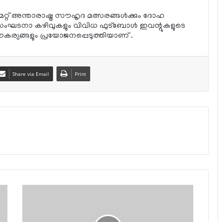
ം മറ്റ് അന്താരാഷ്ട്ര സൗഹൃദ മത്സരങ്ങള്‍ക്കും ദോഹ
ംഘടനാ കഴിവുകളും വിവിധ ഫുട്‌ബോള്‍ ഇവന്റുകളുടെ
സൗകര്യങ്ങളും പ്രയോജനപ്പെടുത്തിയാണ് .
Share via Email
Print