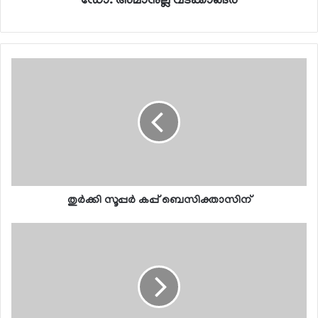
ഡോ. അമാനുല്ല വടക്കാങ്ങര
തുര്‍ക്കി സൂപ്പര്‍ കപ്പ് ബെസിക്താസിന്