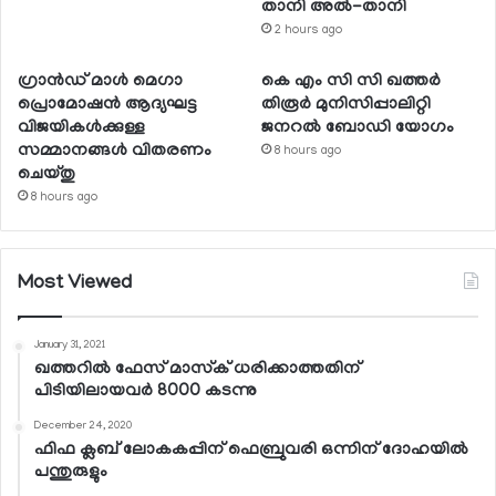
താനി അല്‍-താനി
2 hours ago
ഗ്രാന്‍ഡ് മാള്‍ മെഗാ
കെ എം സി സി ഖത്തര്‍
പ്രൊമോഷന്‍ ആദ്യഘട്ട
തിരൂര്‍ മുനിസിപ്പാലിറ്റി
വിജയികള്‍ക്കുള്ള
ജനറല്‍ ബോഡി യോഗം
സമ്മാനങ്ങള്‍ വിതരണം
8 hours ago
ചെയ്തു
8 hours ago
Most Viewed
January 31, 2021
ഖത്തറില്‍ ഫേസ് മാസ്‌ക് ധരിക്കാത്തതിന്
പിടിയിലായവര്‍ 8000 കടന്നു
December 24, 2020
ഫിഫ ക്ലബ് ലോകകപ്പിന് ഫെബ്രുവരി ഒന്നിന് ദോഹയില്‍
പന്തുരുളും