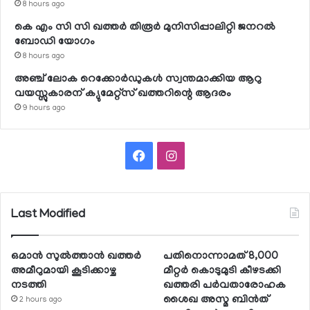
8 hours ago
കെ എം സി സി ഖത്തര്‍ തിരൂര്‍ മുനിസിപ്പാലിറ്റി ജനറല്‍
ബോഡി യോഗം
8 hours ago
അഞ്ച് ലോക റെക്കോര്‍ഡുകള്‍ സ്വന്തമാക്കിയ ആറു
വയസ്സുകാരന് ക്യുമേറ്റ്‌സ് ഖത്തറിന്റെ ആദരം
9 hours ago
Facebook
Instagram
Last Modified
ഒമാന്‍ സുല്‍ത്താന്‍ ഖത്തര്‍
പതിനൊന്നാമത് 8,000
അമീറുമായി കൂടിക്കാഴ്ച
മീറ്റര്‍ കൊടുമുടി കീഴടക്കി
നടത്തി
ഖത്തരി പര്‍വതാരോഹക
ശൈഖ അസ്മ ബിന്‍ത്
2 hours ago