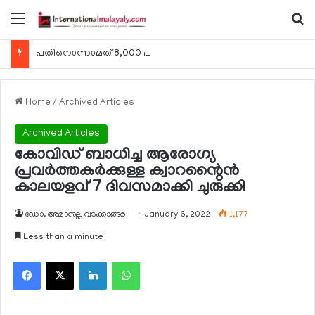
Menu
Se
പതിനൊന്നാമത് 8,000 മീറ്റര്‍ കൊടുമുടി കീഴടക്കി ഖത്തരി പര്‍വതാരോഹക ശൈഖ അസ്മ ബിന്‍ത് താനി അല്‍-താനി
Home
/
Archived Articles
Archived Articles
കോവിഡ് ബാധിച്ച ആരോഗ്യ
പ്രവര്‍ത്തകര്‍ക്കുള്ള ക്വാറന്റൈന്‍
കാലയളവ് 7 ദിവസമാക്കി ചുരുക്കി
ഡോ. അമാനുല്ല വടക്കാങ്ങര
January 6, 2022
1,177
Less than a minute
Facebook
X
LinkedIn
WhatsApp