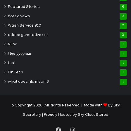
Featured Stories
6
Forex News
3
Wash Service 910
2
adobe generative ai 1
2
NEW
1
! Без рубрики
1
test
1
FinTech
1
what does nlu mean 8
1
© Copyright 2026, All Rights Reserved | Made with
By Sky
Secretary
| Proudly Hosted by
Sky CloudStored
Facebook
Instagram