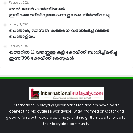
February 1, 2021
അല്‍ ഖോര്‍ കാര്‍ണിവെല്‍
ഇനിയൊരറിയിപ്പുണ്ടാകുന്നതുവരെ നിര്‍ത്തിവെച്ചു
January 31, 2021
പെട്രോള്‍, ഡീസല്‍ കുത്തനെ വര്‍ദ്ധിപ്പിച്ച് ഖത്തര്‍
പെട്രോളിയം
February 5, 2021
ഖത്തറില്‍ 11 വയസ്സുള്ള കുട്ടി കോവിഡ് ബാധിച്ച് മരിച്ചു
ഇന്ന് 398 കോവിഡ് കേസുകള്‍
International Malayaly: Qatar's first Malayalam news portal
connecting Malayalees worldwide. Stay informed on Qatar and
global affairs with accurate, timely, and insightful news tailored for
the Malayalee community.