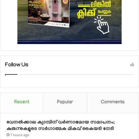
Follow Us
Recent
Popular
Comments
വേനല്‍ക്കാല ക്യാമ്പിന് വര്‍ണാഭമായ സമാപനം;
കുരുന്നുകളുടെ സര്‍ഗാത്മക മികവ് കൈയടി നേടി
7 hours ago