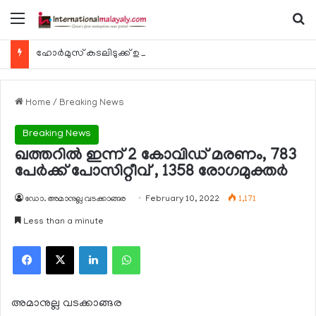
Menu
Se
ഹോര്‍മുസ് കടലിടുക്ക് ഉടന്‍ തുറന്നേക്കും
Home
/
Breaking News
Breaking News
ഖത്തറില്‍ ഇന്ന് 2 കോവിഡ് മരണം, 783
പേര്‍ക്ക് പോസിറ്റീവ് , 1358 രോഗമുക്തര്‍
ഡോ. അമാനുല്ല വടക്കാങ്ങര
February 10, 2022
1,171
Less than a minute
Facebook
X
LinkedIn
WhatsApp
അമാനുല്ല വടക്കാങ്ങര