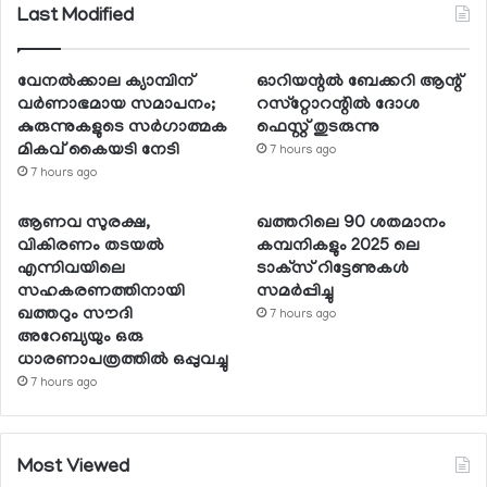
Last Modified
വേനല്‍ക്കാല ക്യാമ്പിന്
ഓറിയന്റല്‍ ബേക്കറി ആന്റ്
വര്‍ണാഭമായ സമാപനം;
റസ്‌റ്റോറന്റില്‍ ദോശ
കുരുന്നുകളുടെ സര്‍ഗാത്മക
ഫെസ്റ്റ് തുടരുന്നു
മികവ് കൈയടി നേടി
7 hours ago
7 hours ago
ആണവ സുരക്ഷ,
ഖത്തറിലെ 90 ശതമാനം
വികിരണം തടയല്‍
കമ്പനികളും 2025 ലെ
എന്നിവയിലെ
ടാക്‌സ് റിട്ടേണുകള്‍
സഹകരണത്തിനായി
സമര്‍പ്പിച്ചു
ഖത്തറും സൗദി
7 hours ago
അറേബ്യയും ഒരു
ധാരണാപത്രത്തില്‍ ഒപ്പുവച്ചു
7 hours ago
Most Viewed