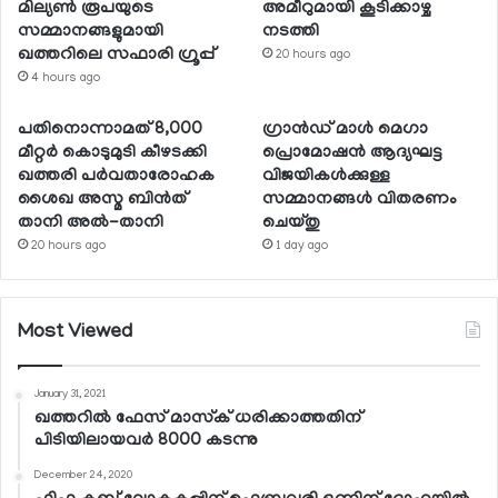
മില്യണ്‍ രൂപയുടെ
അമീറുമായി കൂടിക്കാഴ്ച
സമ്മാനങ്ങളുമായി
നടത്തി
ഖത്തറിലെ സഫാരി ഗ്രൂപ്പ്
20 hours ago
4 hours ago
പതിനൊന്നാമത് 8,000
ഗ്രാന്‍ഡ് മാള്‍ മെഗാ
മീറ്റര്‍ കൊടുമുടി കീഴടക്കി
പ്രൊമോഷന്‍ ആദ്യഘട്ട
ഖത്തരി പര്‍വതാരോഹക
വിജയികള്‍ക്കുള്ള
ശൈഖ അസ്മ ബിന്‍ത്
സമ്മാനങ്ങള്‍ വിതരണം
താനി അല്‍-താനി
ചെയ്തു
20 hours ago
1 day ago
Most Viewed
January 31, 2021
ഖത്തറില്‍ ഫേസ് മാസ്‌ക് ധരിക്കാത്തതിന്
പിടിയിലായവര്‍ 8000 കടന്നു
December 24, 2020