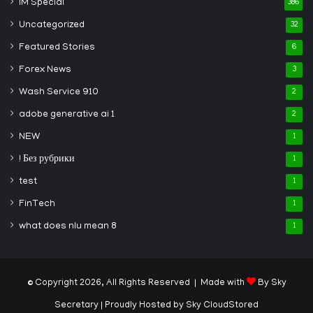
IM Special
386
Uncategorized
32
Featured Stories
6
Forex News
3
Wash Service 910
2
adobe generative ai 1
2
NEW
1
! Без рубрики
1
test
1
FinTech
1
what does nlu mean 8
1
© Copyright 2026, All Rights Reserved | Made with
By Sky
Secretary
| Proudly Hosted by
Sky CloudStored