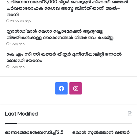
പതിനൊന്നാമത് 8,000 മീറ്റര്‍ കൊടുമുടി കീഴടക്കി ഖത്തരി
പര്‍വതാരോഹക ശൈഖ അസ്മ ബിന്‍ത് താനി അല്‍-
താനി
20 hours ago
ഗ്രാന്‍ഡ് മാള്‍ മെഗാ പ്രൊമോഷന്‍ ആദ്യഘട്ട
വിജയികള്‍ക്കുള്ള സമ്മാനങ്ങള്‍ വിതരണം ചെയ്തു
1 day ago
കെ എം സി സി ഖത്തര്‍ തിരൂര്‍ മുനിസിപ്പാലിറ്റി ജനറല്‍
ബോഡി യോഗം
1 day ago
Facebook
Instagram
Last Modified
ഓണത്തോടനുബന്ധിച്ച് 2.5
ഒമാന്‍ സുല്‍ത്താന്‍ ഖത്തര്‍