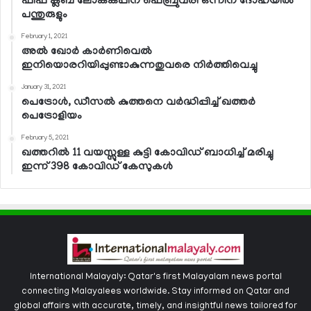
ഫിഫ ക്ലബ് ലോകകപ്പിന് ഫെബ്രുവരി ഒന്നിന് ദോഹയില്‍
പന്തുരുളും
February 1, 2021
അല്‍ ഖോര്‍ കാര്‍ണിവെല്‍
ഇനിയൊരറിയിപ്പുണ്ടാകുന്നതുവരെ നിര്‍ത്തിവെച്ചു
January 31, 2021
പെട്രോള്‍, ഡീസല്‍ കുത്തനെ വര്‍ദ്ധിപ്പിച്ച് ഖത്തര്‍
പെട്രോളിയം
February 5, 2021
ഖത്തറില്‍ 11 വയസ്സുള്ള കുട്ടി കോവിഡ് ബാധിച്ച് മരിച്ചു
ഇന്ന് 398 കോവിഡ് കേസുകള്‍
International Malayaly: Qatar's first Malayalam news portal
connecting Malayalees worldwide. Stay informed on Qatar and
global affairs with accurate, timely, and insightful news tailored for