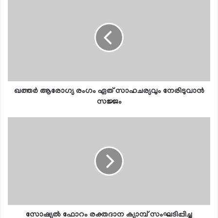
ഖത്തര്‍ ആരോഗ്യ രംഗം ഏത് സാഹചര്യവും നേരിടുവാന്‍
സജ്ജം
സോഷ്യല്‍ ഫോറം രക്തദാന ക്യാമ്പ് സംഘടിപ്പിച്ചു