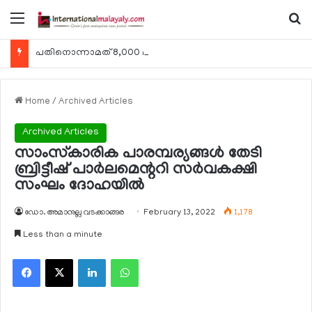
Menu
Se
പതിനൊന്നാമത് 8,000 മീറ്റര്‍ കൊടുമുടി കീഴടക്കി ഖത്തരി പര്‍വതാരോഹക ശൈഖ അസ്മ ബിന്‍ത് താനി അല്‍-താനി
Home
/
Archived Articles
Archived Articles
സാംസ്‌കാരിക പാരമ്പര്യങ്ങള്‍ തേടി
ബ്രിട്ടീഷ് പാര്‍ലമെന്ററി സര്‍വകക്ഷി
സംഘം ദോഹയില്‍
ഡോ. അമാനുല്ല വടക്കാങ്ങര
February 13, 2022
1,178
Less than a minute
Facebook
X
LinkedIn
WhatsApp