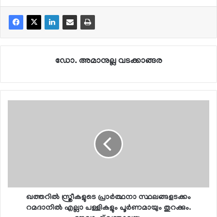
ഡോ. അമാനുല്ല വടക്കാങ്ങര
ഖത്തറില്‍ സ്ത്രീകളുടെ പ്രാര്‍ത്ഥനാ സ്ഥലങ്ങളടക്കം
റമദാനില്‍ എല്ലാ പള്ളികളും പൂര്‍ണമായും തുറക്കും.