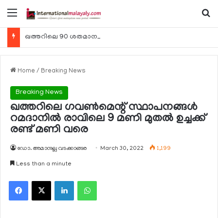
Menu
Se
ഖത്തറിലെ 90 ശതമാനം കമ്പനികളും 2025 ലെ ടാക്‌സ് റിട്ടേണുകള്‍ സമര്‍പ്പിച്ചു
Home
/
Breaking News
Breaking News
ഖത്തറിലെ ഗവണ്‍മെന്റ് സ്ഥാപനങ്ങള്‍
റമദാനില്‍ രാവിലെ 9 മണി മുതല്‍ ഉച്ചക്ക്
രണ്ട് മണി വരെ
ഡോ. അമാനുല്ല വടക്കാങ്ങര
March 30, 2022
1,199
Less than a minute
Facebook
X
LinkedIn
WhatsApp