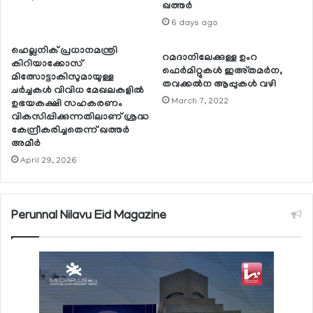
ഖത്തര്‍
6 days ago
ഹെല്ലനിക് പ്രധാനമന്ത്രി
റമദാനിലേക്കുള്ള ഉംറ
കിറിയാക്കോസ്
ഫെര്‍മിറ്റുകള്‍ ഇഅ്തമര്‍ന,
മിത്സോട്ടാകിസുമായുള്ള
തവക്കല്‍ന ആപ്പുകള്‍ വഴി
ചര്‍ച്ചകള്‍ വിവിധ മേഖലകളില്‍
March 7, 2022
ഉഭയകക്ഷി സഹകരണം
വികസിപ്പിക്കുന്നതിലാണ് ശ്രദ്ധ
കേന്ദ്രീകരിച്ചതെന്ന് ഖത്തര്‍
അമീര്‍
April 29, 2026
Perunnal Nilavu Eid Magazine