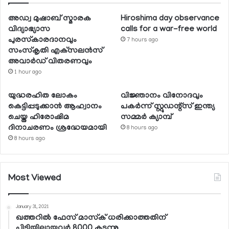
അഡ്വ മുഷാബ് സ്മാരക
Hiroshima day observance
വിദ്യാഭ്യാസ
calls for a war-free world
പുരസ്‌കാരദാനവും
7 hours ago
സംസ്‌കൃതി എക്‌സലന്‍സ്
അവാര്‍ഡ് വിതരണവും
1 hour ago
യുദ്ധരഹിത ലോകം
വിജ്ഞാനം വിനോദവും
കെട്ടിപ്പടുക്കാന്‍ ആഹ്വാനം
പകര്‍ന്ന് സ്റ്റുഡന്റ്‌സ് ഇന്ത്യ
ചെയ്ത ഹിരോഷിമ
സമ്മര്‍ ക്യാമ്പ്
ദിനാചരണം ശ്രദ്ധേയമായി
8 hours ago
8 hours ago
Most Viewed
January 31, 2021
ഖത്തറില്‍ ഫേസ് മാസ്‌ക് ധരിക്കാത്തതിന്
പിടിയിലായവര്‍ 8000 കടന്നു