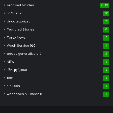
Archived Articles
2,149
IM Special
386
Uncategorized
32
Featured Stories
6
Forex News
3
Wash Service 910
2
adobe generative ai 1
2
NEW
1
! Без рубрики
1
test
1
FinTech
1
what does nlu mean 8
1