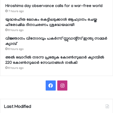
Hiroshima day observance calls for a war-free world
7 hours ago
യുദ്ധരഹിത ലോകം കെട്ടിപ്പടുക്കാന്‍ ആഹ്വാനം ചെയ്ത
ഹിരോഷിമ ദിനാചരണം ശ്രദ്ധേയമായി
8 hours ago
വിജ്ഞാനം വിനോദവും പകര്‍ന്ന് സ്റ്റുഡന്റ്‌സ് ഇന്ത്യ സമ്മര്‍
ക്യാമ്പ്
8 hours ago
അല്‍ ഖോറില്‍ നടന്ന പ്രത്യേക കോണ്‍സുലാര്‍ ക്യാമ്പില്‍
220 കോണ്‍സുലാര്‍ സേവനങ്ങള്‍ നല്‍കി
8 hours ago
Facebook
Instagram
Last Modified