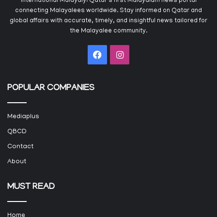
International Malayaly: Qatar's first Malayalam news portal
connecting Malayalees worldwide. Stay informed on Qatar and
global affairs with accurate, timely, and insightful news tailored for
the Malayalee community.
Facebook
Instagram
POPULAR COMPANIES
Mediaplus
QBCD
Contact
About
MUST READ
Home