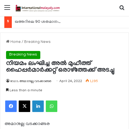
Menu
Se
ഖത്തറിലെ 90 ശതമാനം കമ്പനികളും 2025 ലെ ടാക്‌സ് റിട്ടേണുകള്‍ സമര്‍പ്പിച്ചു
Home
/
Breaking News
Breaking News
നിയമം ലംഘിച്ച അല്‍ മുഹീത്ത്
ഹൈപ്പര്‍മാര്‍ക്കറ്റ് ഒരാഴ്‌ത്തേക്ക് അടച്ചു
ഡോ. അമാനുല്ല വടക്കാങ്ങര
April 24, 2022
1,195
Less than a minute
Facebook
X
LinkedIn
WhatsApp
അമാനുല്ല വടക്കാങ്ങര