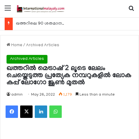
Menu
Se
ഖത്തറിലെ 90 ശതമാനം കമ്പനികളും 2025 ലെ ടാക്‌സ് റിട്ടേണുകള്‍ സമര്‍പ്പിച്ചു
Home
/
Archived Articles
Archived Articles
ഖത്തറില്‍ മെട്രാഷ് 2 ലൂടെ ലേലം
ചെയ്തെടുത്ത പ്രത്യേക നമ്പറുകളില്‍ ലോക
കപ്പ് ലോഗോ ജൂണ്‍ മുതല്‍
admin
May 26, 2022
1,179
Less than a minute
Facebook
X
LinkedIn
WhatsApp