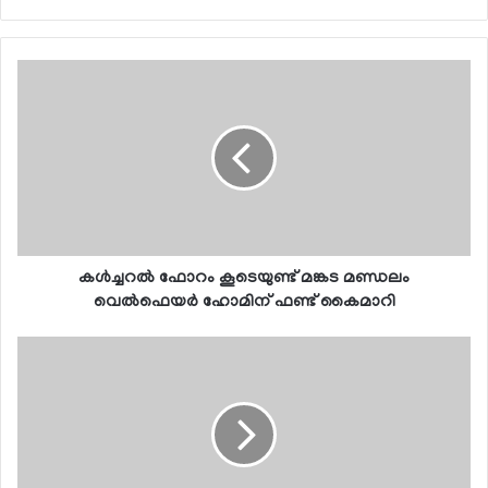
കള്‍ച്ചറല്‍ ഫോറം കൂടെയുണ്ട് മങ്കട മണ്ഡലം
വെല്‍ഫെയര്‍ ഹോമിന് ഫണ്ട് കൈമാറി