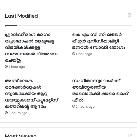
Last Modified
ഗ്രാന്‍ഡ് മാള്‍ മെഗാ
കെ എം സി സി ഖത്തര്‍
പ്രൊമോഷന്‍ ആദ്യഘട്ട
തിരൂര്‍ മുനിസിപ്പാലിറ്റി
വിജയികള്‍ക്കുള്ള
ജനറല്‍ ബോഡി യോഗം
സമ്മാനങ്ങള്‍ വിതരണം
1 hour ago
ചെയ്തു
1 hour ago
അഞ്ച് ലോക
സംഗീതാസ്വാദകര്‍ക്ക്
റെക്കോര്‍ഡുകള്‍
അവിസ്മരണീയ
സ്വന്തമാക്കിയ ആറു
രാവൊരുക്കി ഷാമെ മെഹ്
വയസ്സുകാരന് ക്യുമേറ്റ്‌സ്
ഫില്‍
ഖത്തറിന്റെ ആദരം
2 hours ago
2 hours ago