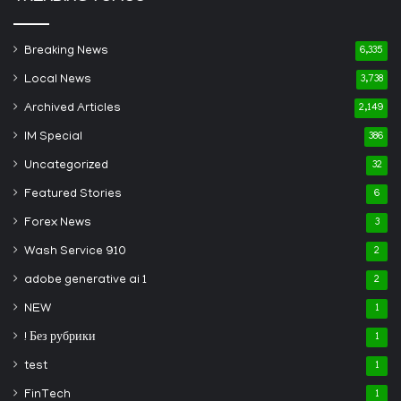
Breaking News
6,335
Local News
3,738
Archived Articles
2,149
IM Special
386
Uncategorized
32
Featured Stories
6
Forex News
3
Wash Service 910
2
adobe generative ai 1
2
NEW
1
! Без рубрики
1
test
1
FinTech
1