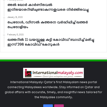
February 1, 2021
അല്‍ ഖോര്‍ കാര്‍ണിവെല്‍
ഇനിയൊരറിയിപ്പുണ്ടാകുന്നതുവരെ നിര്‍ത്തിവെച്ചു
January 31, 2021
പെട്രോള്‍, ഡീസല്‍ കുത്തനെ വര്‍ദ്ധിപ്പിച്ച് ഖത്തര്‍
പെട്രോളിയം
February 5, 2021
ഖത്തറില്‍ 11 വയസ്സുള്ള കുട്ടി കോവിഡ് ബാധിച്ച് മരിച്ചു
ഇന്ന് 398 കോവിഡ് കേസുകള്‍
International Malayaly: Qatar's first Malayalam news portal
connecting Malayalees worldwide. Stay informed on Qatar and
global affairs with accurate, timely, and insightful news tailored for
the Malayalee community.