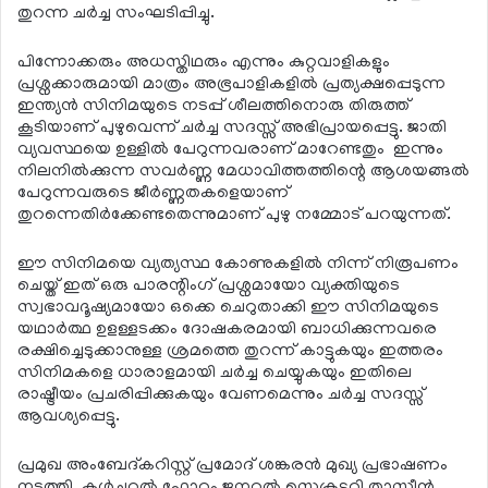
തുറന്ന ചര്‍ച്ച സംഘടിപ്പിച്ചു.
പിന്നോക്കരും അധസ്തിഥരും എന്നും കുറ്റവാളികളും
പ്രശ്നക്കാരുമായി മാത്രം അഭ്രപാളികളില്‍ പ്രത്യക്ഷപ്പെടുന്ന
ഇന്ത്യന്‍ സിനിമയുടെ നടപ്പ് ശീലത്തിനൊരു തിരുത്ത്
കൂടിയാണ് പുഴുവെന്ന് ചര്‍ച്ച സദസ്സ് അഭിപ്രായപ്പെട്ടു. ജാതി
വ്യവസ്ഥയെ ഉള്ളില്‍ പേറുന്നവരാണ് മാറേണ്ടതും ഇന്നും
നിലനില്‍ക്കുന്ന സവര്‍ണ്ണ മേധാവിത്തത്തിന്റെ ആശയങ്ങല്‍
പേറുന്നവരുടെ ജീര്‍ണ്ണതകളെയാണ്
തുറന്നെതിര്‍ക്കേണ്ടതെന്നുമാണ് പുഴു നമ്മോട് പറയുന്നത്.
ഈ സിനിമയെ വ്യത്യസ്ഥ കോണുകളില്‍ നിന്ന് നിരൂപണം
ചെയ്ത് ഇത് ഒരു പാരന്റിംഗ് പ്രശ്നമായോ വ്യക്തിയുടെ
സ്വഭാവദൂഷ്യമായോ ഒക്കെ ചെറുതാക്കി ഈ സിനിമയുടെ
യഥാര്‍ത്ഥ ഉളള്ളടക്കം ദോഷകരമായി ബാധിക്കുന്നവരെ
രക്ഷിച്ചെടുക്കാനുള്ള ശ്രമത്തെ തുറന്ന് കാട്ടുകയും ഇത്തരം
സിനിമകളെ ധാരാളമായി ചര്‍ച്ച ചെയ്യുകയും ഇതിലെ
രാഷ്ട്രീയം പ്രചരിപ്പിക്കുകയും വേണമെന്നും ചര്‍ച്ച സദസ്സ്
ആവശ്യപ്പെട്ടു.
പ്രമുഖ അംബേദ്കറിസ്റ്റ് പ്രമോദ് ശങ്കരന്‍ മുഖ്യ പ്രഭാഷണം
നടത്തി. കള്‍ച്ചറല്‍ ഫോറം ജനറല്‍ സെക്രട്ടറി താസീന്‍