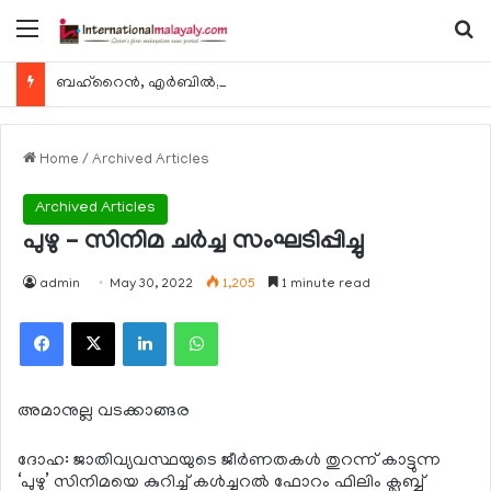
Menu
Se
ബഹ്റൈന്‍, എര്‍ബില്‍, കുവൈറ്റ് എന്നിവിടങ്ങളിലേക്കുള്ള യാത്രാ വിമാന സര്‍വീസുകള്‍ ഓഗസ്റ്റ് 8 മുതല്‍ പുനരാരംഭിക്കുമെന്ന് ഖത്തര്‍ എയര്‍വേയ്സ്
Home
/
Archived Articles
Archived Articles
പുഴു – സിനിമ ചര്‍ച്ച സംഘടിപ്പിച്ചു
admin
May 30, 2022
1,205
1 minute read
Facebook
X
LinkedIn
WhatsApp
അമാനുല്ല വടക്കാങ്ങര
ദോഹ: ജാതിവ്യവസ്ഥയുടെ ജീര്‍ണതകള്‍ തുറന്ന് കാട്ടുന്ന
‘പുഴു’ സിനിമയെ കുറിച്ച് കള്‍ച്ചറല്‍ ഫോറം ഫിലിം ക്ലബ്ബ്