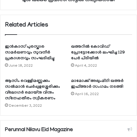
മുന്‍ ഖത്തര്‍ പ്രവാസി നാട്ടില്‍ നിര്യാതനായി
Related Articles
ഇൻകാസ് പുരസ്കാര
ഖത്തറില്‍ കോവിഡ്
സമർപ്പണവും സുവനീർ
പ്രോട്ടോക്കോള്‍ ലംഘിച്ച 129
പ്രകാശനവും സംഘടിപ്പിച്ചു
പേര്‍ പിടിയില്‍
June 18, 2022
April 4, 2022
ആസിം വെള്ളിമണ്ണക്കും
മാമോക്ക് അലുംമ്‌നി ഖത്തര്‍
സല്‍മാന്‍ ചെര്‍പ്പുളശ്ശേരിക്കും
ഇഫ്ത്താര്‍ സംഗമം നടത്തി
വ്‌ലോഗര്‍ മൊയ്നു വിനും
April 16, 2022
സ്‌നേഹതീരം സ്വീകരണം
December 3, 2022
Perunnal Nilavu Eid Magazine