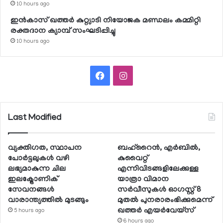
10 hours ago
ഇന്‍കാസ് ഖത്തര്‍ കുറ്റ്യാടി നിയോജക മണ്ഡലം കമ്മിറ്റി
രക്തദാന ക്യാമ്പ് സംഘടിപ്പിച്ചു
10 hours ago
Facebook
Instagram
Last Modified
വ്യക്തിഗത, സ്ഥാപന
ബഹ്റൈന്‍, എര്‍ബില്‍,
പോര്‍ട്ടലുകള്‍ വഴി
കുവൈറ്റ്
ലഭ്യമാകുന്ന ചില
എന്നിവിടങ്ങളിലേക്കുള്ള
ഇലക്ട്രോണിക്
യാത്രാ വിമാന
സേവനങ്ങള്‍
സര്‍വീസുകള്‍ ഓഗസ്റ്റ് 8
വാരാന്ത്യത്തില്‍ മുടങ്ങും
മുതല്‍ പുനരാരംഭിക്കുമെന്ന്
ഖത്തര്‍ എയര്‍വേയ്സ്
5 hours ago
6 hours ago