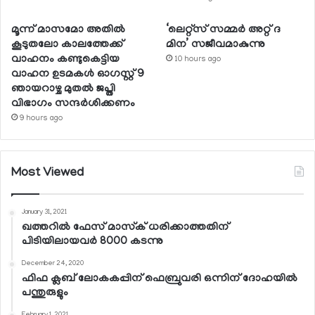
മൂന്ന് മാസമോ അതില്‍
‘ലെറ്റ്‌സ് സമ്മര്‍ അറ്റ് ദ
കൂടുതലോ കാലത്തേക്ക്
മിന’ സജീവമാകുന്നു
വാഹനം കണ്ടുകെട്ടിയ
10 hours ago
വാഹന ഉടമകള്‍ ഓഗസ്റ്റ് 9
ഞായറാഴ്ച മുതല്‍ ജപ്തി
വിഭാഗം സന്ദര്‍ശിക്കണം
9 hours ago
Most Viewed
January 31, 2021
ഖത്തറില്‍ ഫേസ് മാസ്‌ക് ധരിക്കാത്തതിന്
പിടിയിലായവര്‍ 8000 കടന്നു
December 24, 2020
ഫിഫ ക്ലബ് ലോകകപ്പിന് ഫെബ്രുവരി ഒന്നിന് ദോഹയില്‍
പന്തുരുളും