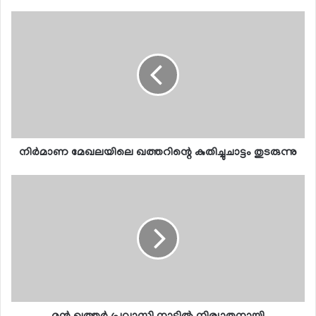
നിര്‍മാണ മേഖലയിലെ ഖത്തറിന്റെ കുതിച്ചുചാട്ടം തുടരുന്നു