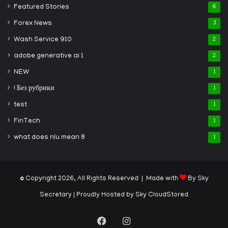
Featured Stories
6
Forex News
3
Wash Service 910
2
adobe generative ai 1
2
NEW
1
! Без рубрики
1
test
1
FinTech
1
what does nlu mean 8
1
© Copyright 2026, All Rights Reserved | Made with
By Sky
Secretary
| Proudly Hosted by
Sky CloudStored
Facebook
Instagram