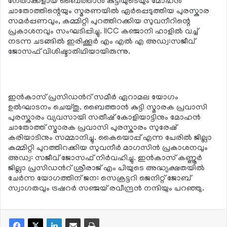
നേതാക്കളായ ബൈത്താൻ കുട്ടിയുടെയും മോഹൻ
ചാതോത്തിന്റെയും സ്മരണയിൽ ഏർപ്പെടുത്തിയ പുരസ്കാര
സമർപ്പണവും, കമ്മിറ്റി പുറത്തിറക്കിയ സുവനീറിന്റെ
പ്രകാശനവും സംഘടിപ്പിച്ചു. IICC കഞ്ജാനി ഹാളില്‍ വച്ച്
നടന്ന ചടങ്ങില്‍ ഇരിക്കൂർ എം എൽ എ അഡ്വ:സജീവ്
ജോസഫ് വിശിഷ്ടാതിഥിയായിരുന്നു.
ഇന്‍കാസ് പ്രസിഡന്‍റ് സമീര്‍ ഏറാമല യോഗം
ഉല്‍ഘാടനം ചെയ്തു. ബൈത്താന്‍ കുട്ടി സ്മാരക പ്രവാസി
പുരസ്കാരം വ്യവസായി സതീഷ് കോളിയാട്ടിനും മോഹന്‍
ചാതോത്ത് സ്മാരക പ്രവാസി പുരസ്കാരം സുരേഷ്
കരിയാടിനും സമ്മാനിച്ചു. കൈയൊപ്പ് എന്ന പേരില്‍ ജില്ലാ
കമ്മിറ്റി പുറത്തിറക്കിയ സുവനീര്‍ മാഗസിന്‍ പ്രകാശനവും
അഡ്വ: സജീവ് ജോസഫ് നിര്‍വഹിച്ചു. ഇന്‍കാസ് കണ്ണൂര്‍
ജില്ലാ പ്രസിഡന്‍റ് ശ്രീരാജ് എം പിയുടെ അദ്ധ്യക്ഷതയില്‍
ചേര്‍ന്ന യോഗത്തിന് ജന: സെക്രട്ടറി ജെനിറ്റ് ജോബ്
സ്വാഗതവും ട്രഷറര്‍ സഞ്ജയ് രവീന്ദ്രന്‍ നന്ദിയും പറഞ്ഞു.