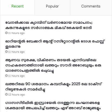
Recent
Popular
Comments
വേനല്‍ക്കാല ക്യാമ്പിന് വര്‍ണാഭമായ സമാപനം;
കുരുന്നുകളുടെ സര്‍ഗാത്മക മികവ് കൈയടി നേടി
11 hours ago
ഓറിയന്റല്‍ ബേക്കറി ആന്റ് റസ്‌റ്റോറന്റില്‍ ദോശ ഫെസ്റ്റ്
തുടരുന്നു
11 hours ago
ആണവ സുരക്ഷ, വികിരണം തടയല്‍ എന്നിവയിലെ
സഹകരണത്തിനായി ഖത്തറും സൗദി അറേബ്യയും ഒരു
ധാരണാപത്രത്തില്‍ ഒപ്പുവച്ചു
11 hours ago
ഖത്തറിലെ 90 ശതമാനം കമ്പനികളും 2025 ലെ ടാക്‌സ്
റിട്ടേണുകള്‍ സമര്‍പ്പിച്ചു
12 hours ago
ഗാസസ്ട്രിപ്പില്‍ ഇസ്രായേല്‍ നടത്തുന്ന ലംഘനങ്ങളെ
ശക്തമായി അപലപിച്ച് ഖത്തറും ഏഴ് അറബ് രാജ്യങ്ങളും