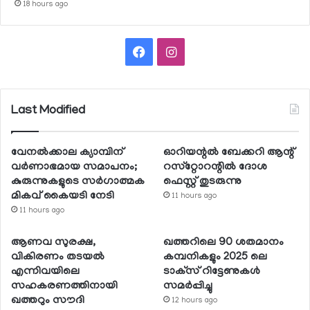
18 hours ago
Facebook
Instagram
Last Modified
വേനല്‍ക്കാല ക്യാമ്പിന്
ഓറിയന്റല്‍ ബേക്കറി ആന്റ്
വര്‍ണാഭമായ സമാപനം;
റസ്‌റ്റോറന്റില്‍ ദോശ
കുരുന്നുകളുടെ സര്‍ഗാത്മക
ഫെസ്റ്റ് തുടരുന്നു
മികവ് കൈയടി നേടി
11 hours ago
11 hours ago
ആണവ സുരക്ഷ,
ഖത്തറിലെ 90 ശതമാനം
വികിരണം തടയല്‍
കമ്പനികളും 2025 ലെ
എന്നിവയിലെ
ടാക്‌സ് റിട്ടേണുകള്‍
സഹകരണത്തിനായി
സമര്‍പ്പിച്ചു
ഖത്തറും സൗദി
12 hours ago