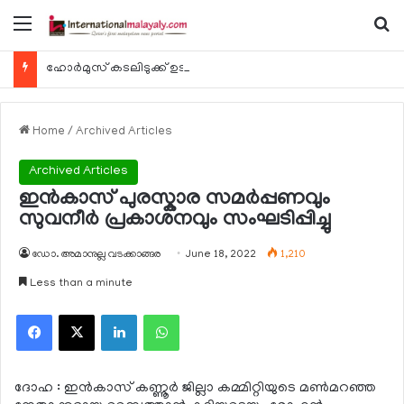
Menu
Se
ഹോര്‍മുസ് കടലിടുക്ക് ഉടന്‍ തുറന്നേക്കും
Home
/
Archived Articles
Archived Articles
ഇൻകാസ് പുരസ്കാര സമർപ്പണവും
സുവനീർ പ്രകാശനവും സംഘടിപ്പിച്ചു
ഡോ. അമാനുല്ല വടക്കാങ്ങര
June 18, 2022
1,210
Less than a minute
Facebook
X
LinkedIn
WhatsApp
ദോഹ : ഇൻകാസ് കണ്ണൂർ ജില്ലാ കമ്മിറ്റിയുടെ മൺമറഞ്ഞ