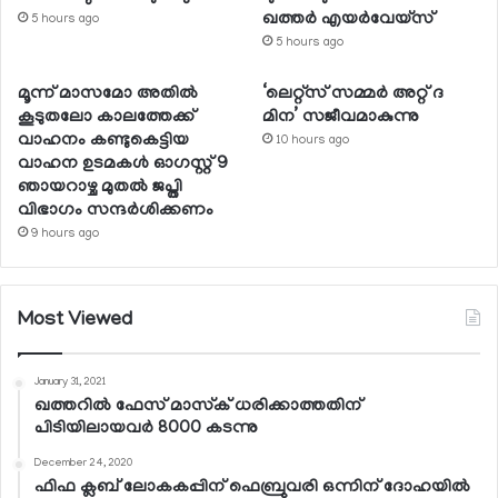
ഖത്തര്‍ എയര്‍വേയ്സ്
5 hours ago
5 hours ago
മൂന്ന് മാസമോ അതില്‍
‘ലെറ്റ്‌സ് സമ്മര്‍ അറ്റ് ദ
കൂടുതലോ കാലത്തേക്ക്
മിന’ സജീവമാകുന്നു
വാഹനം കണ്ടുകെട്ടിയ
10 hours ago
വാഹന ഉടമകള്‍ ഓഗസ്റ്റ് 9
ഞായറാഴ്ച മുതല്‍ ജപ്തി
വിഭാഗം സന്ദര്‍ശിക്കണം
9 hours ago
Most Viewed
January 31, 2021
ഖത്തറില്‍ ഫേസ് മാസ്‌ക് ധരിക്കാത്തതിന്
പിടിയിലായവര്‍ 8000 കടന്നു
December 24, 2020
ഫിഫ ക്ലബ് ലോകകപ്പിന് ഫെബ്രുവരി ഒന്നിന് ദോഹയില്‍