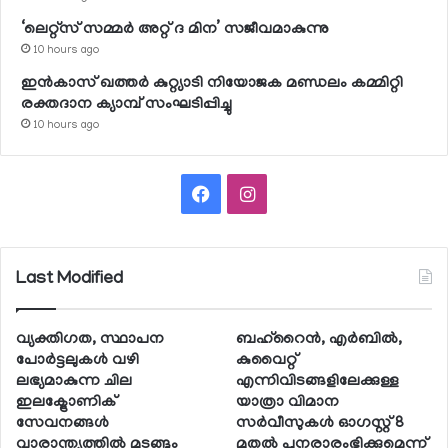
‘ലെറ്റ്‌സ് സമ്മര്‍ അറ്റ് ദ മിന’ സജീവമാകുന്നു
10 hours ago
ഇന്‍കാസ് ഖത്തര്‍ കുറ്റ്യാടി നിയോജക മണ്ഡലം കമ്മിറ്റി
രക്തദാന ക്യാമ്പ് സംഘടിപ്പിച്ചു
10 hours ago
Facebook
Instagram
Last Modified
വ്യക്തിഗത, സ്ഥാപന
ബഹ്റൈന്‍, എര്‍ബില്‍,
പോര്‍ട്ടലുകള്‍ വഴി
കുവൈറ്റ്
ലഭ്യമാകുന്ന ചില
എന്നിവിടങ്ങളിലേക്കുള്ള
ഇലക്ട്രോണിക്
യാത്രാ വിമാന
സേവനങ്ങള്‍
സര്‍വീസുകള്‍ ഓഗസ്റ്റ് 8
വാരാന്ത്യത്തില്‍ മുടങ്ങും
മുതല്‍ പുനരാരംഭിക്കുമെന്ന്