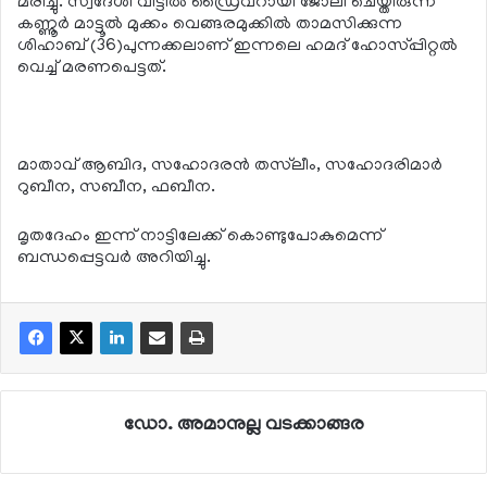
മരിച്ചു. സ്വദേശി വീട്ടില്‍ ഡ്രൈവറായി ജോലി ചെയ്തിരുന്ന
കണ്ണൂര്‍ മാട്ടൂല്‍ മുക്കം വെങ്ങരമുക്കില്‍ താമസിക്കുന്ന
ശിഹാബ് (36)പുന്നക്കലാണ് ഇന്നലെ ഹമദ് ഹോസ്പ്പിറ്റൽ
വെച്ച് മരണപെട്ടത്.
മാതാവ് ആബിദ, സഹോദരൻ തസ്‌ലീം, സഹോദരിമാർ
റുബീന, സബീന, ഫബീന.
മൃതദേഹം ഇന്ന് നാട്ടിലേക്ക് കൊണ്ടുപോകുമെന്ന്
ബന്ധപ്പെട്ടവര്‍ അറിയിച്ചു.
ഡോ. അമാനുല്ല വടക്കാങ്ങര