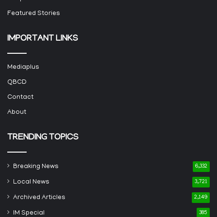
Featured Stories
IMPORTANT LINKS
Mediaplus
QBCD
Contact
About
TRENDING TOPICS
Breaking News
6,332
Local News
3,721
Archived Articles
2,149
IM Special
385