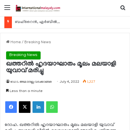
Menu
Se
ബഹ്റൈന്‍, എര്‍ബില്‍, കുവൈറ്റ് എന്നിവിടങ്ങളിലേക്കുള്ള യാത്രാ വിമാന സര്‍വീസുകള്‍ ഓഗസ്റ്റ് 8 മുതല്‍ പുനരാരംഭിക്കുമെന്ന് ഖത്തര്‍ എയര്‍വേയ്സ്
Home
/
Breaking News
Breaking News
ഖത്തറില്‍ ഹൃദയാഘാതം മൂലം മലയാളി
യുവാവ് മരിച്ചു
ഡോ. അമാനുല്ല വടക്കാങ്ങര
July 4, 2022
1,327
Less than a minute
Facebook
X
LinkedIn
WhatsApp
ദോഹ. ഖത്തറില്‍ ഹൃദയാഘാതം മൂലം മലയാളി യുവാവ്