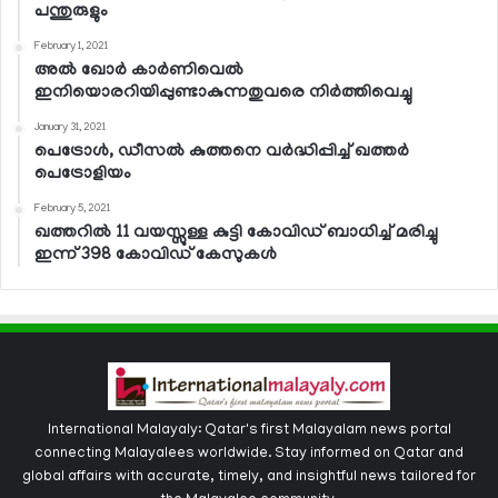
പന്തുരുളും
February 1, 2021
അല്‍ ഖോര്‍ കാര്‍ണിവെല്‍
ഇനിയൊരറിയിപ്പുണ്ടാകുന്നതുവരെ നിര്‍ത്തിവെച്ചു
January 31, 2021
പെട്രോള്‍, ഡീസല്‍ കുത്തനെ വര്‍ദ്ധിപ്പിച്ച് ഖത്തര്‍
പെട്രോളിയം
February 5, 2021
ഖത്തറില്‍ 11 വയസ്സുള്ള കുട്ടി കോവിഡ് ബാധിച്ച് മരിച്ചു
ഇന്ന് 398 കോവിഡ് കേസുകള്‍
International Malayaly: Qatar's first Malayalam news portal
connecting Malayalees worldwide. Stay informed on Qatar and
global affairs with accurate, timely, and insightful news tailored for