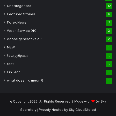
Uncategorized
30
Featured Stories
6
Forex News
3
Wash Service 910
2
adobe generative ai 1
2
NEW
1
! Без рубрики
1
test
1
FinTech
1
what does nlu mean 8
1
© Copyright 2026, All Rights Reserved | Made with
By Sky
Secretary
| Proudly Hosted by
Sky CloudStored