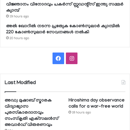
വിജ്ഞാനം വിനോദവും പകര്‍ന്ന് സ്റ്റുഡന്റ്‌സ് ഇന്ത്യ സമ്മര്‍
ക്യാമ്പ്
19 hours ago
അല്‍ ഖോറില്‍ നടന്ന പ്രത്യേക കോണ്‍സുലാര്‍ ക്യാമ്പില്‍
220 കോണ്‍സുലാര്‍ സേവനങ്ങള്‍ നല്‍കി
20 hours ago
Facebook
Instagram
Last Modified
അഡ്വ മുഷാബ് സ്മാരക
Hiroshima day observance
വിദ്യാഭ്യാസ
calls for a war-free world
പുരസ്‌കാരദാനവും
18 hours ago
സംസ്‌കൃതി എക്‌സലന്‍സ്
അവാര്‍ഡ് വിതരണവും