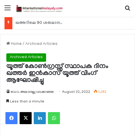
Menu
Se
ഖത്തറിലെ 90 ശതമാനം കമ്പനികളും 2025 ലെ ടാക്‌സ് റിട്ടേണുകള്‍ സമര്‍പ്പിച്ചു
Home
/
Archived Articles
Archived Articles
യൂത്ത് കോണ്‍ഗ്രസ്സ് സ്ഥാപക ദിനം
ഖത്തര്‍ ഇന്‍കാസ് യൂത്ത് വിംഗ്
ആഘോഷിച്ചു
ഡോ. അമാനുല്ല വടക്കാങ്ങര
August 10, 2022
1,182
Less than a minute
Facebook
X
LinkedIn
WhatsApp