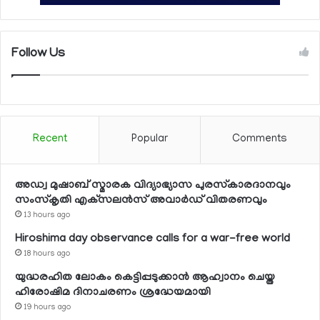
Follow Us
Recent
Popular
Comments
അഡ്വ മുഷാബ് സ്മാരക വിദ്യാഭ്യാസ പുരസ്‌കാരദാനവും
സംസ്‌കൃതി എക്‌സലന്‍സ് അവാര്‍ഡ് വിതരണവും
13 hours ago
Hiroshima day observance calls for a war-free world
18 hours ago
യുദ്ധരഹിത ലോകം കെട്ടിപ്പടുക്കാന്‍ ആഹ്വാനം ചെയ്ത
ഹിരോഷിമ ദിനാചരണം ശ്രദ്ധേയമായി
19 hours ago