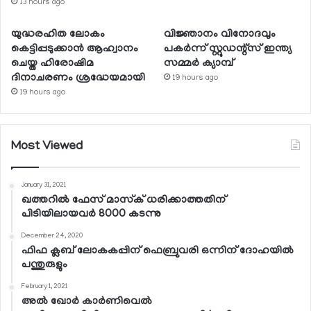
13 hours ago
യുദ്ധരഹിത ലോകം
വിജ്ഞാനം വിനോദവും
കെട്ടിപ്പടുക്കാന്‍ ആഹ്വാനം
പകര്‍ന്ന് സ്റ്റുഡന്റ്‌സ് ഇന്ത്യ
ചെയ്ത ഹിരോഷിമ
സമ്മര്‍ ക്യാമ്പ്
ദിനാചരണം ശ്രദ്ധേയമായി
19 hours ago
19 hours ago
Most Viewed
January 31, 2021
ഖത്തറില്‍ ഫേസ് മാസ്‌ക് ധരിക്കാത്തതിന്
പിടിയിലായവര്‍ 8000 കടന്നു
December 24, 2020
ഫിഫ ക്ലബ് ലോകകപ്പിന് ഫെബ്രുവരി ഒന്നിന് ദോഹയില്‍
പന്തുരുളും
February 1, 2021
അല്‍ ഖോര്‍ കാര്‍ണിവെല്‍