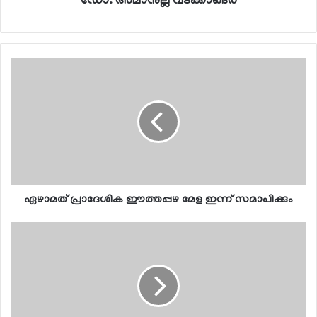
ഡോ. അമാനുല്ല വടക്കാങ്ങര
ഏഴാമത് പ്രാദേശിക ഈത്തപ്പഴ മേള ഇന്ന് സമാപിക്കും