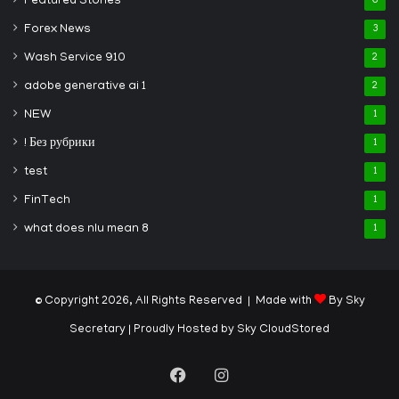
Featured Stories
6
Forex News
3
Wash Service 910
2
adobe generative ai 1
2
NEW
1
! Без рубрики
1
test
1
FinTech
1
what does nlu mean 8
1
© Copyright 2026, All Rights Reserved | Made with
By Sky
Secretary
| Proudly Hosted by
Sky CloudStored
Facebook
Instagram