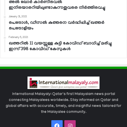
അല്‍ ഖോര്‍ കാര്‍ണിവെല്‍
ഇനിയൊരറിയിപ്പുണ്ടാകുന്നതുവരെ നിര്‍ത്തിവെച്ചു
January 31, 2021
പെട്രോള്‍, ഡീസല്‍ കുത്തനെ വര്‍ദ്ധിപ്പിച്ച് ഖത്തര്‍
പെട്രോളിയം
February 5, 2021
ഖത്തറില്‍ 11 വയസ്സുള്ള കുട്ടി കോവിഡ് ബാധിച്ച് മരിച്ചു
ഇന്ന് 398 കോവിഡ് കേസുകള്‍
International Malayaly: Qatar's first Malayalam news portal
connecting Malayalees worldwide. Stay informed on Qatar and
global affairs with accurate, timely, and insightful news tailored for
the Malayalee community.
Facebook
Instagram