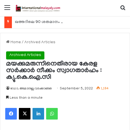
Menu
Se
ഖത്തറിലെ 90 ശതമാനം കമ്പനികളും 2025 ലെ ടാക്‌സ് റിട്ടേണുകള്‍ സമര്‍പ്പിച്ചു
Home
/
Archived Articles
Archived Articles
മയക്കുമരുന്നിനെതിരായ കേരള
സര്‍ക്കാര്‍ നീക്കം സ്വാഗതാര്‍ഹം :
ക്യു.കെ.ഐ.സി
ഡോ. അമാനുല്ല വടക്കാങ്ങര
September 5, 2022
1,184
Less than a minute
Facebook
X
LinkedIn
WhatsApp