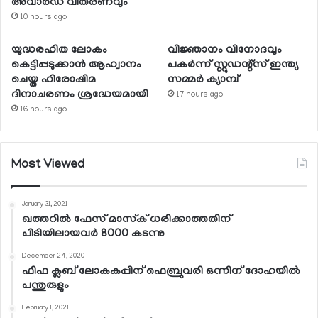
അവാര്‍ഡ് വിതരണവും
10 hours ago
യുദ്ധരഹിത ലോകം
വിജ്ഞാനം വിനോദവും
കെട്ടിപ്പടുക്കാന്‍ ആഹ്വാനം
പകര്‍ന്ന് സ്റ്റുഡന്റ്‌സ് ഇന്ത്യ
ചെയ്ത ഹിരോഷിമ
സമ്മര്‍ ക്യാമ്പ്
ദിനാചരണം ശ്രദ്ധേയമായി
17 hours ago
16 hours ago
Most Viewed
January 31, 2021
ഖത്തറില്‍ ഫേസ് മാസ്‌ക് ധരിക്കാത്തതിന്
പിടിയിലായവര്‍ 8000 കടന്നു
December 24, 2020
ഫിഫ ക്ലബ് ലോകകപ്പിന് ഫെബ്രുവരി ഒന്നിന് ദോഹയില്‍
പന്തുരുളും
February 1, 2021