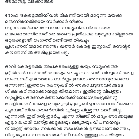
അമാനുല്ല വടക്കാങ്ങര
ദോഹ :കേരളത്തിന് വന്‍ ഭീഷണിയായി മാറുന്ന മയക്കു
മരുന്നിനെതിരായ സര്‍ക്കാര്‍ നീക്കം
സ്വാഗതാര്‍ഹമാണെന്നും സാമൂഹിക വിപത്തായ
മയക്കുമരുന്നിനെതിരെ ഭരണ പ്രതിപക്ഷ വ്യത്യാസമില്ലാതെ
ഒറ്റക്കെട്ടായി രംഗത്തിറങ്ങിയത് തികച്ചും
പ്രശംസനീയമാണെന്നും ഖത്തര്‍ കേരള ഇസ്ലാഹി സെന്റര്‍
കൗണ്‍സില്‍ അഭിപ്രായപ്പെട്ടു.
ഭാവി കേരളത്തെ അപകടപ്പെടുത്തുകയും സമൂഹത്തെ
ക്രിമിനല്‍ വല്‍ക്കരിക്കുകയും ചെയ്യുന്ന ലഹരി വിശ്വാസികളെ
സംബന്ധിച്ചടത്തോളം സ്വര്‍ഗ്ഗപ്രവേശം അസാധ്യമാക്കുന്ന
ഒന്നാണ്. ഇത്തരം കേസുകളില്‍ അകപ്പെടുന്നവര്‍ക്കുള്ള
ശിക്ഷ കഠിനമാക്കാനുള്ള തീരുമാനം ഇതിന്റെ വിപത്തും
വ്യാപ്തിയും ഭരണകര്‍ത്താക്കള്‍ക്ക് ബോധ്യപ്പെട്ടതിന്റെ
തെളിവാണ്. കേരള മുഖ്യമന്ത്രി പ്രഖ്യാപിച്ച ബോധവത്കരണ
ക്യാമ്പയിനിനു കൗണ്‍സില്‍ പൂര്‍ണ്ണ പിന്തുണ അറിയിച്ചു.
എന്നാല്‍ ഇതിന്റെ തുടര്‍ച്ച എന്ന നിലയില്‍ മദ്യം അടക്കമുള്ള
എല്ലാ ലഹരി വസ്തുക്കളുടെയും ലഭ്യതയും വിപണനവും
നിയന്ത്രിക്കാനും സര്‍ക്കാര്‍ നടപടികള്‍ ഉണ്ടാവണമെന്നും,
വിദ്യാഭ്യാസ സ്ഥാപനങ്ങള്‍ക്ക് സമീപത്തുള്ള ലഹരിയുടെ