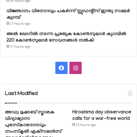
16 hours ago
വിജ്ഞാനം വിനോദവും പകര്‍ന്ന് സ്റ്റുഡന്റ്‌സ് ഇന്ത്യ സമ്മര്‍
ക്യാമ്പ്
17 hours ago
അല്‍ ഖോറില്‍ നടന്ന പ്രത്യേക കോണ്‍സുലാര്‍ ക്യാമ്പില്‍
220 കോണ്‍സുലാര്‍ സേവനങ്ങള്‍ നല്‍കി
17 hours ago
Facebook
Instagram
Last Modified
അഡ്വ മുഷാബ് സ്മാരക
Hiroshima day observance
വിദ്യാഭ്യാസ
calls for a war-free world
പുരസ്‌കാരദാനവും
15 hours ago
സംസ്‌കൃതി എക്‌സലന്‍സ്