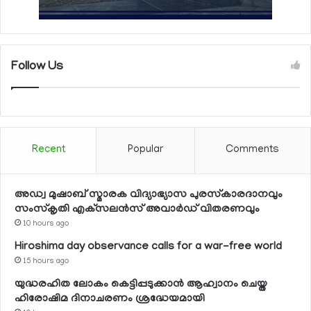
Follow Us
Recent
Popular
Comments
അഡ്വ മുഷാബ് സ്മാരക വിദ്യാഭ്യാസ പുരസ്‌കാരദാനവും
സംസ്‌കൃതി എക്‌സലന്‍സ് അവാര്‍ഡ് വിതരണവും
10 hours ago
Hiroshima day observance calls for a war-free world
15 hours ago
യുദ്ധരഹിത ലോകം കെട്ടിപ്പടുക്കാന്‍ ആഹ്വാനം ചെയ്ത
ഹിരോഷിമ ദിനാചരണം ശ്രദ്ധേയമായി