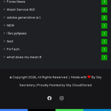
Forex News
3
Wash Service 910
2
adobe generative ai 1
2
NEW
1
! Без рубрики
1
test
1
FinTech
1
what does nlu mean 8
1
© Copyright 2026, All Rights Reserved | Made with
By Sky
Secretary
| Proudly Hosted by
Sky CloudStored
Facebook
Instagram