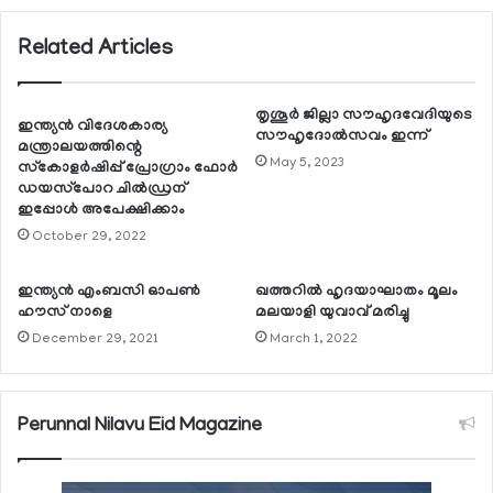
Related Articles
തൃശൂര്‍ ജില്ലാ സൗഹൃദവേദിയുടെ
ഇന്ത്യന്‍ വിദേശകാര്യ
സൗഹൃദോല്‍സവം ഇന്ന്
മന്ത്രാലയത്തിന്റെ
May 5, 2023
സ്‌കോളര്‍ഷിപ്പ് പ്രോഗ്രാം ഫോര്‍
ഡയസ്‌പോറ ചില്‍ഡ്രന്
ഇപ്പോള്‍ അപേക്ഷിക്കാം
October 29, 2022
ഇന്ത്യന്‍ എംബസി ഓപണ്‍
ഖത്തറില്‍ ഹൃദയാഘാതം മൂലം
ഹൗസ് നാളെ
മലയാളി യുവാവ് മരിച്ചു
December 29, 2021
March 1, 2022
Perunnal Nilavu Eid Magazine