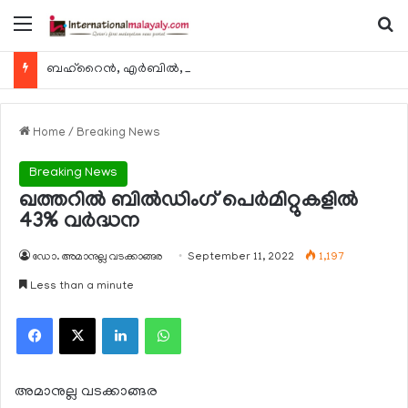
Menu
Se
ബഹ്റൈന്‍, എര്‍ബില്‍, കുവൈറ്റ് എന്നിവിടങ്ങളിലേക്കുള്ള യാത്രാ വിമാന സര്‍വീസുകള്‍ ഓഗസ്റ്റ് 8 മുതല്‍ പുനരാരംഭിക്കുമെന്ന് ഖത്തര്‍ എയര്‍വേയ്സ്
Home
/
Breaking News
Breaking News
ഖത്തറില്‍ ബില്‍ഡിംഗ് പെര്‍മിറ്റുകളില്‍
43% വര്‍ദ്ധന
ഡോ. അമാനുല്ല വടക്കാങ്ങര
September 11, 2022
1,197
Less than a minute
Facebook
X
LinkedIn
WhatsApp
അമാനുല്ല വടക്കാങ്ങര