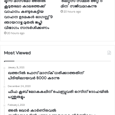
മൂന്ന് മാസമോ അതില്‍
‘ലെറ്റ്‌സ് സമ്മര്‍ അറ്റ് ദ
കൂടുതലോ കാലത്തേക്ക്
മിന’ സജീവമാകുന്നു
വാഹനം കണ്ടുകെട്ടിയ
20 hours ago
വാഹന ഉടമകള്‍ ഓഗസ്റ്റ് 9
ഞായറാഴ്ച മുതല്‍ ജപ്തി
വിഭാഗം സന്ദര്‍ശിക്കണം
20 hours ago
Most Viewed
January 31, 2021
ഖത്തറില്‍ ഫേസ് മാസ്‌ക് ധരിക്കാത്തതിന്
പിടിയിലായവര്‍ 8000 കടന്നു
December 24, 2020
ഫിഫ ക്ലബ് ലോകകപ്പിന് ഫെബ്രുവരി ഒന്നിന് ദോഹയില്‍
പന്തുരുളും
February 1, 2021
അല്‍ ഖോര്‍ കാര്‍ണിവെല്‍