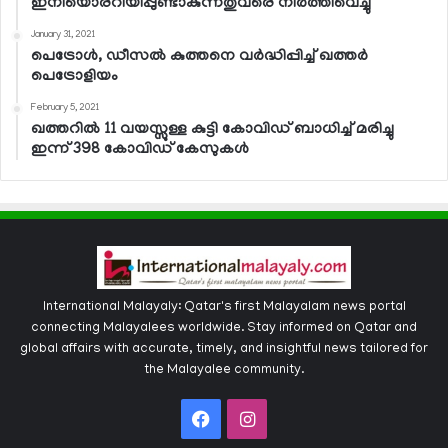
ഇനിയൊരറിയിപ്പുണ്ടാകുന്നതുവരെ നിര്‍ത്തിവെച്ചു
January 31, 2021
പെട്രോള്‍, ഡീസല്‍ കുത്തനെ വര്‍ദ്ധിപ്പിച്ച് ഖത്തര്‍
പെട്രോളിയം
February 5, 2021
ഖത്തറില്‍ 11 വയസ്സുള്ള കുട്ടി കോവിഡ് ബാധിച്ച് മരിച്ചു
ഇന്ന് 398 കോവിഡ് കേസുകള്‍
International Malayaly: Qatar's first Malayalam news portal
connecting Malayalees worldwide. Stay informed on Qatar and
global affairs with accurate, timely, and insightful news tailored for
the Malayalee community.
Facebook
Instagram