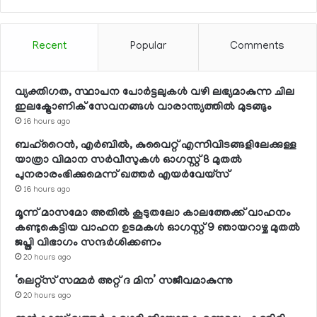
Recent
Popular
Comments
വ്യക്തിഗത, സ്ഥാപന പോര്‍ട്ടലുകള്‍ വഴി ലഭ്യമാകുന്ന ചില
ഇലക്ട്രോണിക് സേവനങ്ങള്‍ വാരാന്ത്യത്തില്‍ മുടങ്ങും
16 hours ago
ബഹ്റൈന്‍, എര്‍ബില്‍, കുവൈറ്റ് എന്നിവിടങ്ങളിലേക്കുള്ള
യാത്രാ വിമാന സര്‍വീസുകള്‍ ഓഗസ്റ്റ് 8 മുതല്‍
പുനരാരംഭിക്കുമെന്ന് ഖത്തര്‍ എയര്‍വേയ്സ്
16 hours ago
മൂന്ന് മാസമോ അതില്‍ കൂടുതലോ കാലത്തേക്ക് വാഹനം
കണ്ടുകെട്ടിയ വാഹന ഉടമകള്‍ ഓഗസ്റ്റ് 9 ഞായറാഴ്ച മുതല്‍
ജപ്തി വിഭാഗം സന്ദര്‍ശിക്കണം
20 hours ago
‘ലെറ്റ്‌സ് സമ്മര്‍ അറ്റ് ദ മിന’ സജീവമാകുന്നു
20 hours ago