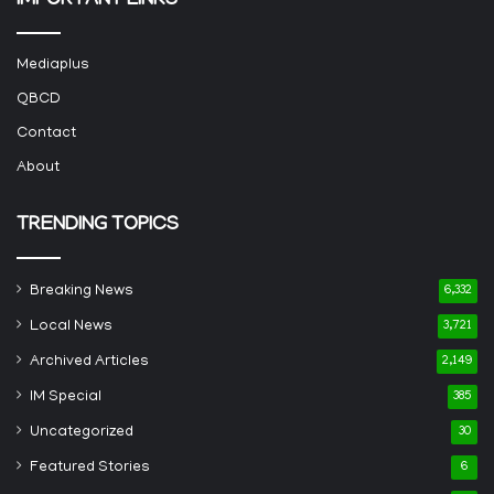
IMPORTANT LINKS
Mediaplus
QBCD
Contact
About
TRENDING TOPICS
Breaking News
6,332
Local News
3,721
Archived Articles
2,149
IM Special
385
Uncategorized
30
Featured Stories
6