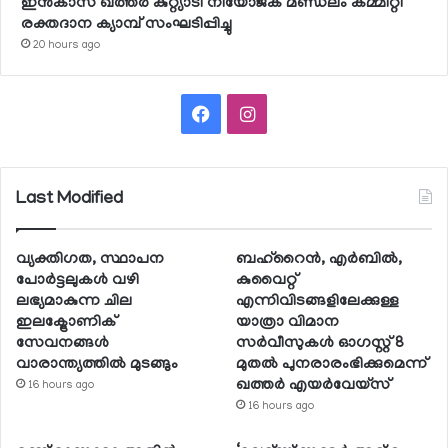
ഇന്‍കാസ് ഖത്തര്‍ കുറ്റ്യാടി നിയോജക മണ്ഡലം കമ്മിറ്റി
രക്തദാന ക്യാമ്പ് സംഘടിപ്പിച്ചു
20 hours ago
Facebook
Instagram
Last Modified
വ്യക്തിഗത, സ്ഥാപന
ബഹ്റൈന്‍, എര്‍ബില്‍,
പോര്‍ട്ടലുകള്‍ വഴി
കുവൈറ്റ്
ലഭ്യമാകുന്ന ചില
എന്നിവിടങ്ങളിലേക്കുള്ള
ഇലക്ട്രോണിക്
യാത്രാ വിമാന
സേവനങ്ങള്‍
സര്‍വീസുകള്‍ ഓഗസ്റ്റ് 8
വാരാന്ത്യത്തില്‍ മുടങ്ങും
മുതല്‍ പുനരാരംഭിക്കുമെന്ന്
ഖത്തര്‍ എയര്‍വേയ്സ്
16 hours ago
16 hours ago