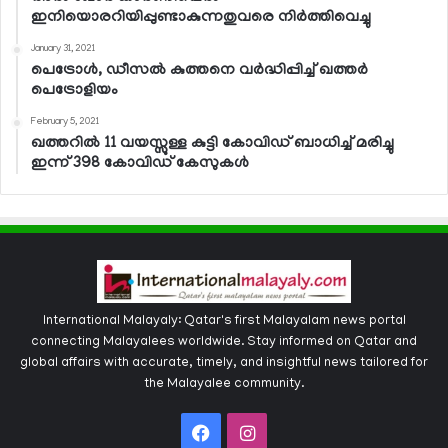
ഇനിയൊരറിയിപ്പുണ്ടാകുന്നതുവരെ നിര്‍ത്തിവെച്ചു
January 31, 2021
പെട്രോള്‍, ഡീസല്‍ കുത്തനെ വര്‍ദ്ധിപ്പിച്ച് ഖത്തര്‍
പെട്രോളിയം
February 5, 2021
ഖത്തറില്‍ 11 വയസ്സുള്ള കുട്ടി കോവിഡ് ബാധിച്ച് മരിച്ചു
ഇന്ന് 398 കോവിഡ് കേസുകള്‍
International Malayaly: Qatar's first Malayalam news portal
connecting Malayalees worldwide. Stay informed on Qatar and
global affairs with accurate, timely, and insightful news tailored for
the Malayalee community.
Facebook
Instagram