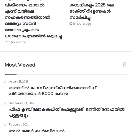
വികിരണം തടയല്‍
കമ്പനികളും 2025 ലെ
എന്നിവയിലെ
ടാക്‌സ് റിട്ടേണുകള്‍
സഹകരണത്തിനായി
സമര്‍പ്പിച്ചു
ഖത്തറും സൗദി
6 hours ago
അറേബ്യയും ഒരു
ധാരണാപത്രത്തില്‍ ഒപ്പുവച്ചു
5 hours ago
Most Viewed
January 31, 2021
ഖത്തറില്‍ ഫേസ് മാസ്‌ക് ധരിക്കാത്തതിന്
പിടിയിലായവര്‍ 8000 കടന്നു
December 24, 2020
ഫിഫ ക്ലബ് ലോകകപ്പിന് ഫെബ്രുവരി ഒന്നിന് ദോഹയില്‍
പന്തുരുളും
February 1, 2021
അല്‍ ഖോര്‍ കാര്‍ണിവെല്‍