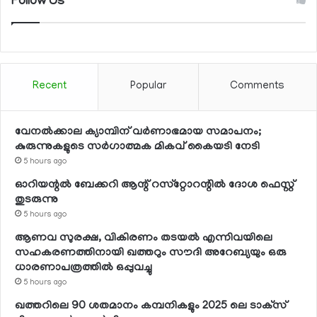
Follow Us
Recent
Popular
Comments
വേനല്‍ക്കാല ക്യാമ്പിന് വര്‍ണാഭമായ സമാപനം;
കുരുന്നുകളുടെ സര്‍ഗാത്മക മികവ് കൈയടി നേടി
5 hours ago
ഓറിയന്റല്‍ ബേക്കറി ആന്റ് റസ്‌റ്റോറന്റില്‍ ദോശ ഫെസ്റ്റ്
തുടരുന്നു
5 hours ago
ആണവ സുരക്ഷ, വികിരണം തടയല്‍ എന്നിവയിലെ
സഹകരണത്തിനായി ഖത്തറും സൗദി അറേബ്യയും ഒരു
ധാരണാപത്രത്തില്‍ ഒപ്പുവച്ചു
5 hours ago
ഖത്തറിലെ 90 ശതമാനം കമ്പനികളും 2025 ലെ ടാക്‌സ്