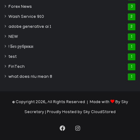
Forex News
3
Wash Service 910
2
adobe generative ai 1
2
NEW
1
! Без рубрики
1
test
1
FinTech
1
what does nlu mean 8
1
© Copyright 2026, All Rights Reserved | Made with
By Sky
Secretary
| Proudly Hosted by
Sky CloudStored
Facebook
Instagram