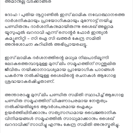
അമാനുല്ല വടക്കാങ്ങര
ദോഹ : പുതിയ നൂറ്റാണ്ടില്‍ ഇസ് ലാമിക നവോത്ഥാനത്തെ
ദാര്‍ശനികമായും പ്രായോഗികമായും മുന്നോട്ട് നയിച്ച
പണ്ഡിതനും ദാര്‍ശനികനുമായിരുന്നു ശൈഖ് അല്ലാമ
യൂസുഫുല്‍ ഖറദാവി എന്ന് സെന്റര്‍ ഫോര്‍ ഇന്ത്യന്‍
കമ്യൂണിറ്റി – സി ഐ സി ഖത്തര്‍ കേന്ദ്ര സമിതി
അനുശോചന കുറിപ്പില്‍ അഭിപ്രായപ്പെട്ടു.
ഇസ് ലാമിക ദര്‍ശനത്തിന്റെ മധ്യമ നിലപാടിലൂന്നി
ലോകത്തെമ്പാടുമുള്ള മുസ് ലിം സമൂഹത്തിന് സന്തുലിത
ജീവിതം നയിക്കാനാവശ്യമായ പ്രായോഗിക പാഠങ്ങള്‍
പകര്‍ന്നു നല്‍കിയുള്ള ശൈഖിന്റെ രചനകള്‍ ആഗോള
ശ്രദ്ധയാകര്‍ഷിച്ചതാണ്.
അന്താരാഷ്ട്ര മുസ് ലിം പണ്ഡിത സമിതി സ്ഥാപിച്ച് ആഗോള
പണ്ഡിത സമൂഹത്തിന് ധിഷണാപരമായ നേതൃത്വം
നല്‍കിയതിലൂടെ ആദര്‍ശപരമായ ഐക്യം
ഉയര്‍ത്തിപ്പിടിക്കാനും സത്യസന്ധമായ വൈജ്ഞാനിക
വിനിമയങ്ങള്‍ സമൂഹത്തില്‍ സാധ്യമാക്കാനും ശൈഖ്
ഖറദാവിക്ക് സാധിച്ചു എന്നും കേന്ദ്ര സമിതി അനുസ്മരിച്ചു.