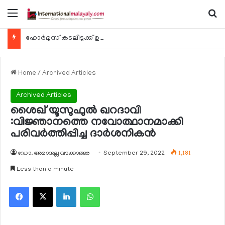
Menu
Se
ഹോര്‍മുസ് കടലിടുക്ക് ഉടന്‍ തുറന്നേക്കും
Home
/
Archived Articles
Archived Articles
ശൈഖ് യൂസുഫുല്‍ ഖറദാവി
:വിജ്ഞാനത്തെ നവോത്ഥാനമാക്കി
പരിവര്‍ത്തിപ്പിച്ച ദാര്‍ശനികന്‍
ഡോ. അമാനുല്ല വടക്കാങ്ങര
September 29, 2022
1,181
Less than a minute
Facebook
X
LinkedIn
WhatsApp