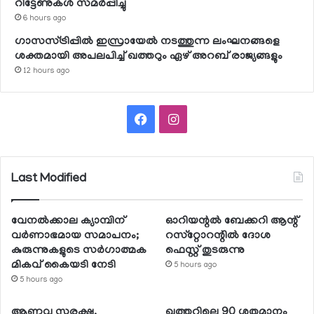
റിട്ടേണുകള്‍ സമര്‍പ്പിച്ചു
6 hours ago
ഗാസസ്ട്രിപ്പില്‍ ഇസ്രായേല്‍ നടത്തുന്ന ലംഘനങ്ങളെ
ശക്തമായി അപലപിച്ച് ഖത്തറും ഏഴ് അറബ് രാജ്യങ്ങളും
12 hours ago
Facebook
Instagram
Last Modified
വേനല്‍ക്കാല ക്യാമ്പിന്
ഓറിയന്റല്‍ ബേക്കറി ആന്റ്
വര്‍ണാഭമായ സമാപനം;
റസ്‌റ്റോറന്റില്‍ ദോശ
കുരുന്നുകളുടെ സര്‍ഗാത്മക
ഫെസ്റ്റ് തുടരുന്നു
മികവ് കൈയടി നേടി
5 hours ago
5 hours ago
ആണവ സുരക്ഷ,
ഖത്തറിലെ 90 ശതമാനം