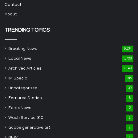
Contact
About
TRENDING TOPICS
Breaking News
6,334
Local News
3,729
Archived Articles
2,149
IM Special
385
Uncategorized
30
Featured Stories
6
Forex News
3
Wash Service 910
2
adobe generative ai 1
2
NEW
1