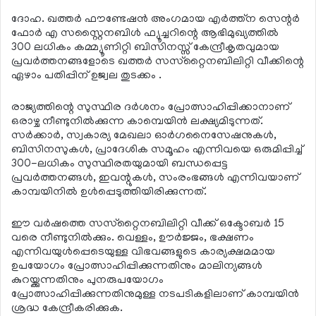
ദോഹ. ഖത്തര്‍ ഫൗണ്ടേഷന്‍ അംഗമായ എര്‍ത്ത്ന സെന്റര്‍
ഫോര്‍ എ സസ്റ്റൈനബിള്‍ ഫ്യൂച്ചറിന്റെ ആഭിമുഖ്യത്തില്‍
300 ലധികം കമ്മ്യൂണിറ്റി ബിസിനസ്സ് കേന്ദ്രീകൃതവുമായ
പ്രവര്‍ത്തനങ്ങളോടെ ഖത്തര്‍ സസ്‌റ്റൈനബിലിറ്റി വീക്കിന്റെ
ഏഴാം പതിപ്പിന് ഉജ്വല തുടക്കം .
രാജ്യത്തിന്റെ സുസ്ഥിര ദര്‍ശനം പ്രോത്സാഹിപ്പിക്കാനാണ്
ഒരാഴ്ച നീണ്ടുനില്‍ക്കുന്ന കാമ്പെയിന്‍ ലക്ഷ്യമിടുന്നത്.
സര്‍ക്കാര്‍, സ്വകാര്യ മേഖലാ ഓര്‍ഗനൈസേഷനുകള്‍,
ബിസിനസുകള്‍, പ്രാദേശിക സമൂഹം എന്നിവയെ ഒരുമിപ്പിച്ച്
300-ലധികം സുസ്ഥിരതയുമായി ബന്ധപ്പെട്ട
പ്രവര്‍ത്തനങ്ങള്‍, ഇവന്റുകള്‍, സംരംഭങ്ങള്‍ എന്നിവയാണ്
കാമ്പയിനില്‍ ഉള്‍പ്പെടുത്തിയിരിക്കുന്നത്.
ഈ വര്‍ഷത്തെ സസ്‌റ്റൈനബിലിറ്റി വീക്ക് ഒക്ടോബര്‍ 15
വരെ നീണ്ടുനില്‍ക്കും. വെള്ളം, ഊര്‍ജ്ജം, ഭക്ഷണം
എന്നിവയുള്‍പ്പെടെയുള്ള വിഭവങ്ങളുടെ കാര്യക്ഷമമായ
ഉപയോഗം പ്രോത്സാഹിപ്പിക്കുന്നതിനും മാലിന്യങ്ങള്‍
കുറയ്ക്കുന്നതിനും പുനരുപയോഗം
പ്രോത്സാഹിപ്പിക്കുന്നതിനുമുള്ള നടപടികളിലാണ് കാമ്പയിന്‍
ശ്രദ്ധ കേന്ദ്രീകരിക്കുക.