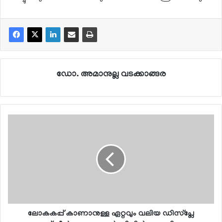
ഡോ. അമാനുല്ല വടക്കാങ്ങര
ലോകകപ്പ് കാണാനുള്ള ഏറ്റവും വലിയ ഡിസ്പ്ലേ