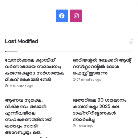
Facebook
Instagram
Last Modified
വേനല്‍ക്കാല ക്യാമ്പിന്
ഓറിയന്റല്‍ ബേക്കറി ആന്റ്
വര്‍ണാഭമായ സമാപനം;
റസ്‌റ്റോറന്റില്‍ ദോശ
കുരുന്നുകളുടെ സര്‍ഗാത്മക
ഫെസ്റ്റ് തുടരുന്നു
മികവ് കൈയടി നേടി
57 minutes ago
35 minutes ago
ആണവ സുരക്ഷ,
ഖത്തറിലെ 90 ശതമാനം
വികിരണം തടയല്‍
കമ്പനികളും 2025 ലെ
എന്നിവയിലെ
ടാക്‌സ് റിട്ടേണുകള്‍
സഹകരണത്തിനായി
സമര്‍പ്പിച്ചു
ഖത്തറും സൗദി
1 hour ago
അറേബ്യയും ഒരു