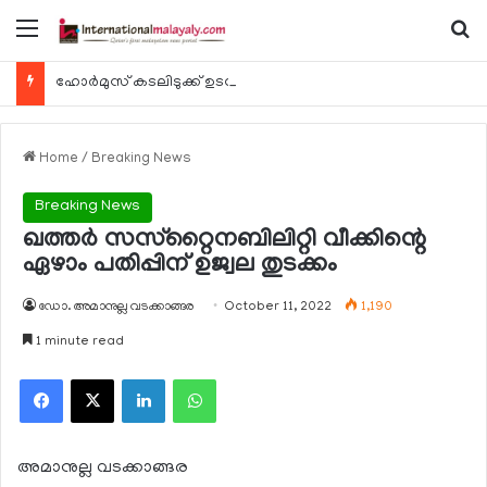
Menu
Se
ഹോര്‍മുസ് കടലിടുക്ക് ഉടന്‍ തുറന്നേക്കും
Home
/
Breaking News
Breaking News
ഖത്തര്‍ സസ്‌റ്റൈനബിലിറ്റി വീക്കിന്റെ
ഏഴാം പതിപ്പിന് ഉജ്വല തുടക്കം
ഡോ. അമാനുല്ല വടക്കാങ്ങര
October 11, 2022
1,190
1 minute read
Facebook
X
LinkedIn
WhatsApp
അമാനുല്ല വടക്കാങ്ങര