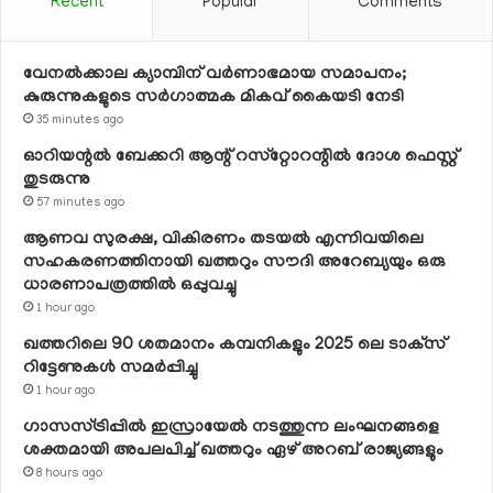
Recent
Popular
Comments
വേനല്‍ക്കാല ക്യാമ്പിന് വര്‍ണാഭമായ സമാപനം;
കുരുന്നുകളുടെ സര്‍ഗാത്മക മികവ് കൈയടി നേടി
35 minutes ago
ഓറിയന്റല്‍ ബേക്കറി ആന്റ് റസ്‌റ്റോറന്റില്‍ ദോശ ഫെസ്റ്റ്
തുടരുന്നു
57 minutes ago
ആണവ സുരക്ഷ, വികിരണം തടയല്‍ എന്നിവയിലെ
സഹകരണത്തിനായി ഖത്തറും സൗദി അറേബ്യയും ഒരു
ധാരണാപത്രത്തില്‍ ഒപ്പുവച്ചു
1 hour ago
ഖത്തറിലെ 90 ശതമാനം കമ്പനികളും 2025 ലെ ടാക്‌സ്
റിട്ടേണുകള്‍ സമര്‍പ്പിച്ചു
1 hour ago
ഗാസസ്ട്രിപ്പില്‍ ഇസ്രായേല്‍ നടത്തുന്ന ലംഘനങ്ങളെ
ശക്തമായി അപലപിച്ച് ഖത്തറും ഏഴ് അറബ് രാജ്യങ്ങളും
8 hours ago