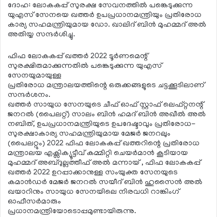
ദോഹ: ലോകകപ്പ് സുരക്ഷ സേവനത്തില്‍ പങ്കെടുക്കുന്ന
യുഎസ് സേനയെ ഖത്തര്‍ ഉപപ്രധാനമന്ത്രിയും പ്രതിരോധ
കാര്യ സഹമന്ത്രിയുമായ ഡോ. ഖാലിദ് ബിന്‍ മുഹമ്മദ് അല്‍
അതിയ്യ സന്ദര്‍ശിച്ചു.
ഫിഫ ലോകകപ്പ് ഖത്തര്‍ 2022 ടൂര്‍ണമെന്റ്
സുരക്ഷിതമാക്കുന്നതില്‍ പങ്കെടുക്കുന്ന യുഎസ്
സേനയുമായുള്ള
പ്രതിരോധ മന്ത്രാലയത്തിന്റെ ഒരുക്കങ്ങളുടെ ചട്ടക്കൂടിലാണ്
സന്ദര്‍ശനം.
ഖത്തര്‍ സായുധ സേനയുടെ ചീഫ് ഓഫ് സ്റ്റാഫ് ലെഫ്റ്റനന്റ്
ജനറല്‍ (പൈലറ്റ്) സാലം ബിന്‍ ഹമദ് ബിന്‍ അഖീല്‍ അല്‍
നബിത്, ഉപപ്രധാനമന്ത്രിയുടെ ഉപദേഷ്ടാവും പ്രതിരോധ-
സുരക്ഷാകാര്യ സഹമന്ത്രിയുമായ മേജര്‍ ജനറലും
(പൈലറ്റും) 2022 ഫിഫ ലോകകപ്പ് ഖത്തറിന്റെ പ്രതിരോധ
മന്ത്രാലയ എക്സിക്യൂട്ടീവ് കമ്മിറ്റി ചെയര്‍മാന്‍ കൂടിയായ
മുഹമ്മദ് അബ്ദുല്ലത്തീഫ് അല്‍ മന്നായ് , ഫിഫ ലോകകപ്പ്
ഖത്തര്‍ 2022 ഉറപ്പാക്കാനുള്ള സംയുക്ത സേനയുടെ
കമാന്‍ഡര്‍ മേജര്‍ ജനറല്‍ സയീദ് ബിന്‍ ഹുസൈന്‍ അല്‍
ഖയാറിനും സായുധ സേനയിലെ നിരവധി റാങ്കിംഗ്
ഓഫീസര്‍മാരും
പ്രധാനമന്ത്രിയോടൊപ്പമുണ്ടായിരുന്നു.