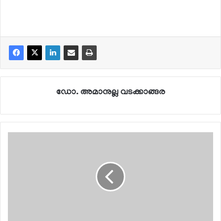
ഡോ. അമാനുല്ല വടക്കാങ്ങര