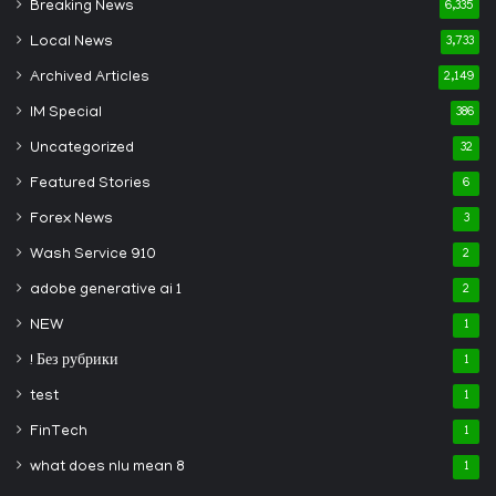
Breaking News
6,335
Local News
3,733
Archived Articles
2,149
IM Special
386
Uncategorized
32
Featured Stories
6
Forex News
3
Wash Service 910
2
adobe generative ai 1
2
NEW
1
! Без рубрики
1
test
1
FinTech
1
what does nlu mean 8
1