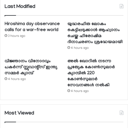
Last Modified
Hiroshima day observance
യുദ്ധരഹിത ലോകം
calls for a war-free world
കെട്ടിപ്പടുക്കാന്‍ ആഹ്വാനം
ചെയ്ത ഹിരോഷിമ
3 hours ago
ദിനാചരണം ശ്രദ്ധേയമായി
4 hours ago
വിജ്ഞാനം വിനോദവും
അല്‍ ഖോറില്‍ നടന്ന
പകര്‍ന്ന് സ്റ്റുഡന്റ്‌സ് ഇന്ത്യ
പ്രത്യേക കോണ്‍സുലാര്‍
സമ്മര്‍ ക്യാമ്പ്
ക്യാമ്പില്‍ 220
കോണ്‍സുലാര്‍
4 hours ago
സേവനങ്ങള്‍ നല്‍കി
4 hours ago
Most Viewed