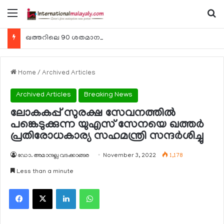
Menu
Se
ഖത്തറിലെ 90 ശതമാനം കമ്പനികളും 2025 ലെ ടാക്‌സ് റിട്ടേണുകള്‍ സമര്‍പ്പിച്ചു
Home
/
Archived Articles
Archived Articles
Breaking News
ലോകകപ്പ് സുരക്ഷ സേവനത്തില്‍
പങ്കെടുക്കുന്ന യുഎസ് സേനയെ ഖത്തര്‍
പ്രതിരോധകാര്യ സഹമന്ത്രി സന്ദര്‍ശിച്ചു
ഡോ. അമാനുല്ല വടക്കാങ്ങര
November 3, 2022
1,178
Less than a minute
Facebook
X
LinkedIn
WhatsApp