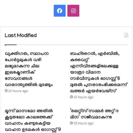
Facebook
Instagram
Last Modified
വ്യക്തിഗത, സ്ഥാപന
ബഹ്റൈന്‍, എര്‍ബില്‍,
പോര്‍ട്ടലുകള്‍ വഴി
കുവൈറ്റ്
ലഭ്യമാകുന്ന ചില
എന്നിവിടങ്ങളിലേക്കുള്ള
ഇലക്ട്രോണിക്
യാത്രാ വിമാന
സേവനങ്ങള്‍
സര്‍വീസുകള്‍ ഓഗസ്റ്റ് 8
വാരാന്ത്യത്തില്‍ മുടങ്ങും
മുതല്‍ പുനരാരംഭിക്കുമെന്ന്
ഖത്തര്‍ എയര്‍വേയ്സ്
10 hours ago
10 hours ago
മൂന്ന് മാസമോ അതില്‍
‘ലെറ്റ്‌സ് സമ്മര്‍ അറ്റ് ദ
കൂടുതലോ കാലത്തേക്ക്
മിന’ സജീവമാകുന്നു
വാഹനം കണ്ടുകെട്ടിയ
15 hours ago
വാഹന ഉടമകള്‍ ഓഗസ്റ്റ് 9