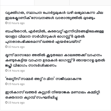
വ്യക്തിഗത, സ്ഥാപന പോര്‍ട്ടലുകള്‍ വഴി ലഭ്യമാകുന്ന ചില
ഇലക്ട്രോണിക് സേവനങ്ങള്‍ വാരാന്ത്യത്തില്‍ മുടങ്ങും
10 hours ago
ബഹ്റൈന്‍, എര്‍ബില്‍, കുവൈറ്റ് എന്നിവിടങ്ങളിലേക്കുള്ള
യാത്രാ വിമാന സര്‍വീസുകള്‍ ഓഗസ്റ്റ് 8 മുതല്‍
പുനരാരംഭിക്കുമെന്ന് ഖത്തര്‍ എയര്‍വേയ്സ്
10 hours ago
മൂന്ന് മാസമോ അതില്‍ കൂടുതലോ കാലത്തേക്ക് വാഹനം
കണ്ടുകെട്ടിയ വാഹന ഉടമകള്‍ ഓഗസ്റ്റ് 9 ഞായറാഴ്ച മുതല്‍
ജപ്തി വിഭാഗം സന്ദര്‍ശിക്കണം
14 hours ago
‘ലെറ്റ്‌സ് സമ്മര്‍ അറ്റ് ദ മിന’ സജീവമാകുന്നു
15 hours ago
ഇന്‍കാസ് ഖത്തര്‍ കുറ്റ്യാടി നിയോജക മണ്ഡലം കമ്മിറ്റി
രക്തദാന ക്യാമ്പ് സംഘടിപ്പിച്ചു
15 hours ago