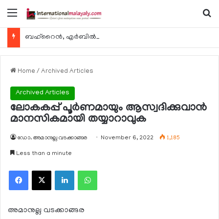
Menu
Se
ബഹ്റൈന്‍, എര്‍ബില്‍, കുവൈറ്റ് എന്നിവിടങ്ങളിലേക്കുള്ള യാത്രാ വിമാന സര്‍വീസുകള്‍ ഓഗസ്റ്റ് 8 മുതല്‍ പുനരാരംഭിക്കുമെന്ന് ഖത്തര്‍ എയര്‍വേയ്സ്
Home
/
Archived Articles
Archived Articles
ലോകകപ്പ് പൂര്‍ണമായും ആസ്വദിക്കുവാന്‍
മാനസികമായി തയ്യാറാവുക
ഡോ. അമാനുല്ല വടക്കാങ്ങര
November 6, 2022
1,185
Less than a minute
Facebook
X
LinkedIn
WhatsApp
അമാനുല്ല വടക്കാങ്ങര