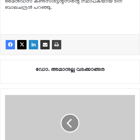
മൈന്‍ഡ്‌സ് കണ്‍സള്‍ട്ടന്റ്‌സിന്റെ സ്ഥാപകയായ ടീന
ബാലചന്ദ്രന്‍ പറഞ്ഞു.
ഡോ. അമാനുല്ല വടക്കാങ്ങര