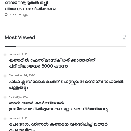
ഞായറാഴ്ച മുതല്‍ ജപ്തി
വിഭാഗം സന്ദര്‍ശിക്കണം
14 hours ago
Most Viewed
January 31, 2021
ഖത്തറില്‍ ഫേസ് മാസ്‌ക് ധരിക്കാത്തതിന്
പിടിയിലായവര്‍ 8000 കടന്നു
December 24, 2020
ഫിഫ ക്ലബ് ലോകകപ്പിന് ഫെബ്രുവരി ഒന്നിന് ദോഹയില്‍
പന്തുരുളും
February 1, 2021
അല്‍ ഖോര്‍ കാര്‍ണിവെല്‍
ഇനിയൊരറിയിപ്പുണ്ടാകുന്നതുവരെ നിര്‍ത്തിവെച്ചു
January 31, 2021
പെട്രോള്‍, ഡീസല്‍ കുത്തനെ വര്‍ദ്ധിപ്പിച്ച് ഖത്തര്‍
പെട്രോളിയം