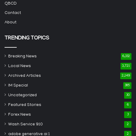
QBCD
Contact
About
TRENDING TOPICS
Breaking News
6,332
Local News
3,721
Archived Articles
2,149
IM Special
385
Uncategorized
30
Featured Stories
6
Forex News
3
Wash Service 910
2
adobe generative ai 1
2