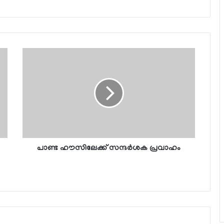
പാണ്ട ഹൗസിലേക്ക് സന്ദര്‍ശക പ്രവാഹം