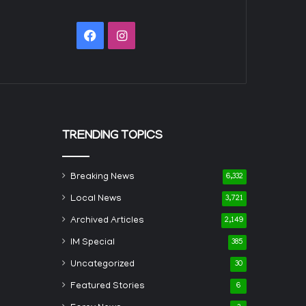
Facebook
Instagram
TRENDING TOPICS
Breaking News
6,332
Local News
3,721
Archived Articles
2,149
IM Special
385
Uncategorized
30
Featured Stories
6