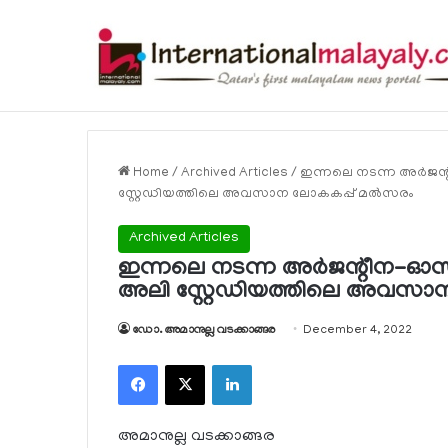
വ്യക്തിഗത, സ്ഥാപന പോര്‍ട്ടലുകള്‍ വഴി
Breaking News
Home
/
Archived Articles
/
ഇന്നലെ നടന്ന അര്‍ജന്
സ്റ്റേഡിയത്തിലെ അവസാന ലോകകപ്പ് മല്‍സരം
Archived Articles
ഇന്നലെ നടന്ന അര്‍ജന്റീന-ഓസ്
അലി സ്റ്റേഡിയത്തിലെ അവസാന
ഡോ. അമാനുല്ല വടക്കാങ്ങര
December 4, 2022
Facebook
X
LinkedIn
അമാനുല്ല വടക്കാങ്ങര