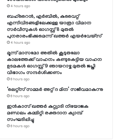
4 hours ago
ബഹ്റൈന്‍, എര്‍ബില്‍, കുവൈറ്റ്
എന്നിവിടങ്ങളിലേക്കുള്ള യാത്രാ വിമാന
സര്‍വീസുകള്‍ ഓഗസ്റ്റ് 8 മുതല്‍
പുനരാരംഭിക്കുമെന്ന് ഖത്തര്‍ എയര്‍വേയ്സ്
4 hours ago
മൂന്ന് മാസമോ അതില്‍ കൂടുതലോ
കാലത്തേക്ക് വാഹനം കണ്ടുകെട്ടിയ വാഹന
ഉടമകള്‍ ഓഗസ്റ്റ് 9 ഞായറാഴ്ച മുതല്‍ ജപ്തി
വിഭാഗം സന്ദര്‍ശിക്കണം
8 hours ago
‘ലെറ്റ്‌സ് സമ്മര്‍ അറ്റ് ദ മിന’ സജീവമാകുന്നു
8 hours ago
ഇന്‍കാസ് ഖത്തര്‍ കുറ്റ്യാടി നിയോജക
മണ്ഡലം കമ്മിറ്റി രക്തദാന ക്യാമ്പ്
സംഘടിപ്പിച്ചു
8 hours ago