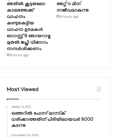
അതില്‍ കൂടുതലോ
അറ്റ് ദ മിന’
കാലത്തേക്ക്
സജീവമാകുന്നു
വാഹനം
8 hours ago
കണ്ടുകെട്ടിയ
വാഹന ഉടമകള്‍
ഓഗസ്റ്റ് 9 ഞായറാഴ്ച
മുതല്‍ ജപ്തി വിഭാഗം
സന്ദര്‍ശിക്കണം
8 hours ago
Most Viewed
January 31, 2021
ഖത്തറില്‍ ഫേസ് മാസ്‌ക്
ധരിക്കാത്തതിന് പിടിയിലായവര്‍ 8000
കടന്നു
December 24, 2020