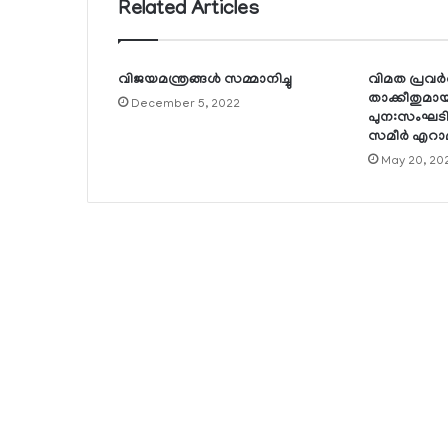
Related Articles
വിജയമന്ത്രങ്ങള്‍ സമ്മാനിച്ചു
വിമത പ്രവര്
താക്കീതുമായ
December 5, 2022
പുന:സംഘടിപ്
സമീര്‍ എറാമ
May 20, 20