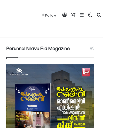
Log In
Random Article
Sidebar
Switch skin
Search for
Follow
Mediaplus
QBCD
Contact
About
Perunnal Nilavu Eid Magazine