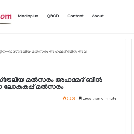
Mediaplus
QBCD
Contact
About
 ലഭ്യമാകുന്ന ചില ഇലക്ട്രോണിക് സേവനങ്ങള്‍ വാരാന്ത്യത്തില്‍ മുടങ്ങും
റീന-ഓസ്ട്രേലിയ മല്‍സരം അഹമ്മദ് ബിന്‍ അലി
ട്രേലിയ മല്‍സരം അഹമ്മദ് ബിന്‍
 ലോകകപ്പ് മല്‍സരം
1,201
Less than a minute