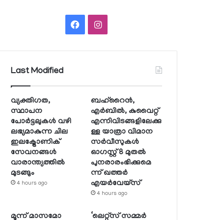
Facebook
Instagram
Last Modified
വ്യക്തിഗത,
ബഹ്റൈന്‍,
സ്ഥാപന
എര്‍ബില്‍, കുവൈറ്റ്
പോര്‍ട്ടലുകള്‍ വഴി
എന്നിവിടങ്ങളിലേക്കു
ലഭ്യമാകുന്ന ചില
ള്ള യാത്രാ വിമാന
ഇലക്ട്രോണിക്
സര്‍വീസുകള്‍
സേവനങ്ങള്‍
ഓഗസ്റ്റ് 8 മുതല്‍
വാരാന്ത്യത്തില്‍
പുനരാരംഭിക്കുമെ
മുടങ്ങും
ന്ന് ഖത്തര്‍
എയര്‍വേയ്സ്
4 hours ago
4 hours ago
മൂന്ന് മാസമോ
‘ലെറ്റ്‌സ് സമ്മര്‍