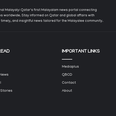
onal Malayaly: Qatar's first Malayalam news portal connecting
s worldwide. Stay informed on Qatar and global affairs with
 timely, and insightful news tailored for the Malayalee community.
READ
IMPORTANT LINKS
Mediaplus
 News
QBCD
l
Contact
 Stories
About