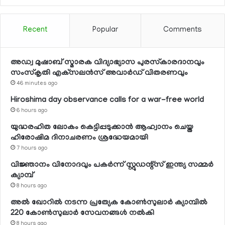
Recent
Popular
Comments
അഡ്വ മുഷാബ് സ്മാരക വിദ്യാഭ്യാസ പുരസ്‌കാരദാനവും
സംസ്‌കൃതി എക്‌സലന്‍സ് അവാര്‍ഡ് വിതരണവും
46 minutes ago
Hiroshima day observance calls for a war-free world
6 hours ago
യുദ്ധരഹിത ലോകം കെട്ടിപ്പടുക്കാന്‍ ആഹ്വാനം ചെയ്ത
ഹിരോഷിമ ദിനാചരണം ശ്രദ്ധേയമായി
7 hours ago
വിജ്ഞാനം വിനോദവും പകര്‍ന്ന് സ്റ്റുഡന്റ്‌സ് ഇന്ത്യ സമ്മര്‍
ക്യാമ്പ്
8 hours ago
അല്‍ ഖോറില്‍ നടന്ന പ്രത്യേക കോണ്‍സുലാര്‍ ക്യാമ്പില്‍
220 കോണ്‍സുലാര്‍ സേവനങ്ങള്‍ നല്‍കി
8 hours ago