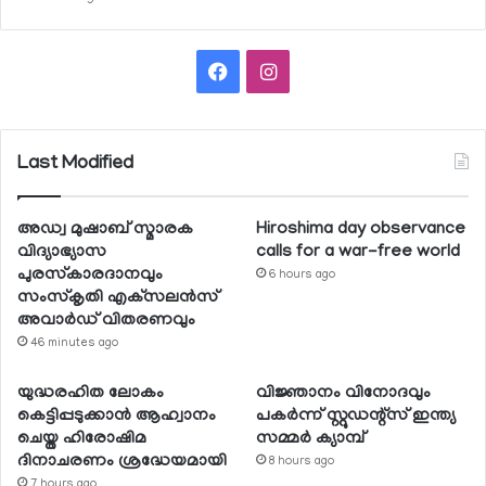
Facebook
Instagram
Last Modified
അഡ്വ മുഷാബ് സ്മാരക
Hiroshima day observance
വിദ്യാഭ്യാസ
calls for a war-free world
പുരസ്‌കാരദാനവും
6 hours ago
സംസ്‌കൃതി എക്‌സലന്‍സ്
അവാര്‍ഡ് വിതരണവും
46 minutes ago
യുദ്ധരഹിത ലോകം
വിജ്ഞാനം വിനോദവും
കെട്ടിപ്പടുക്കാന്‍ ആഹ്വാനം
പകര്‍ന്ന് സ്റ്റുഡന്റ്‌സ് ഇന്ത്യ
ചെയ്ത ഹിരോഷിമ
സമ്മര്‍ ക്യാമ്പ്
ദിനാചരണം ശ്രദ്ധേയമായി
8 hours ago
7 hours ago