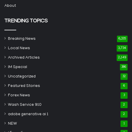
About
TRENDING TOPICS
Breaking News
6,335
Local News
3,734
Archived Articles
2,149
IM Special
386
Uncategorized
32
Featured Stories
6
Forex News
3
Wash Service 910
2
adobe generative ai 1
2
NEW
1