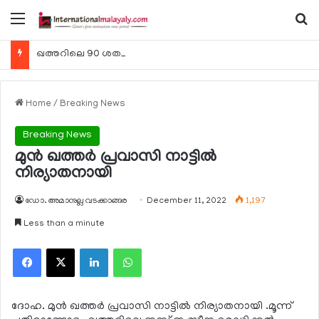
Menu
Se
ഖത്തറിലെ 90 ശതമാനം കമ്പനികളും 2025 ലെ ടാക്‌സ് റിട്ടേണുകള്‍ സമര്‍പ്പിച്ചു
Home
/
Breaking News
Breaking News
മുന്‍ ഖത്തര്‍ പ്രവാസി നാട്ടില്‍
നിര്യാതനായി
ഡോ. അമാനുല്ല വടക്കാങ്ങര
December 11, 2022
1,197
Less than a minute
Facebook
X
LinkedIn
WhatsApp
ദോഹ. മുന്‍ ഖത്തര്‍ പ്രവാസി നാട്ടില്‍ നിര്യാതനായി .മൂന്ന്