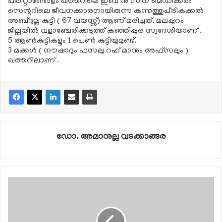
പതിറ്റാണ്ടോളം ഖത്തറിലെ ഇബ് നു സീന മെഡിക്കല്‍
സെന്ററിലെ ജീവനക്കാരനായിരുന്ന കുന്നത്തുപീടികക്കല്‍
അബ്ദുല്ല കുട്ടി ( 67 വയസ്സ്) ആണ് മരിച്ചത്. മലപ്പുറം
ജില്ലയില്‍ വളാഞ്ചേരിക്കടുത്ത് കഞ്ഞിപ്പുര സ്വദേശിയാണ് .
5 ആണ്‍കുട്ടികളും 1 പെണ്‍ കുട്ടിയുമുണ്ട്.
3 മക്കള്‍ ( നൗഷാദും ഫസലു റഹ് മാനും അഫ്‌സലും )
ഖത്തറിലാണ് .
ഡോ. അമാനുല്ല വടക്കാങ്ങര