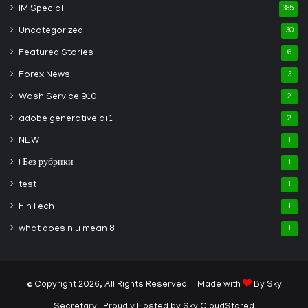
IM Special
385
Uncategorized
30
Featured Stories
6
Forex News
3
Wash Service 910
2
adobe generative ai 1
2
NEW
1
! Без рубрики
1
test
1
FinTech
1
what does nlu mean 8
1
© Copyright 2026, All Rights Reserved | Made with
By Sky
Secretary
| Proudly Hosted by
Sky CloudStored