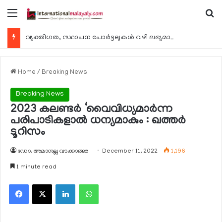
Menu
Se
വ്യക്തിഗത, സ്ഥാപന പോര്‍ട്ടലുകള്‍ വഴി ലഭ്യമാകുന്ന ചില ഇലക്ട്രോണിക് സേവനങ്ങള്‍ വാരാന്ത്യത്തില്‍ മുടങ്ങും
Home
/
Breaking News
Breaking News
2023 കലണ്ടര്‍ ‘വൈവിധ്യമാര്‍ന്ന
പരിപാടികളാല്‍ ധന്യമാകും : ഖത്തര്‍
ടൂറിസം
ഡോ. അമാനുല്ല വടക്കാങ്ങര
December 11, 2022
1,196
1 minute read
Facebook
X
LinkedIn
WhatsApp