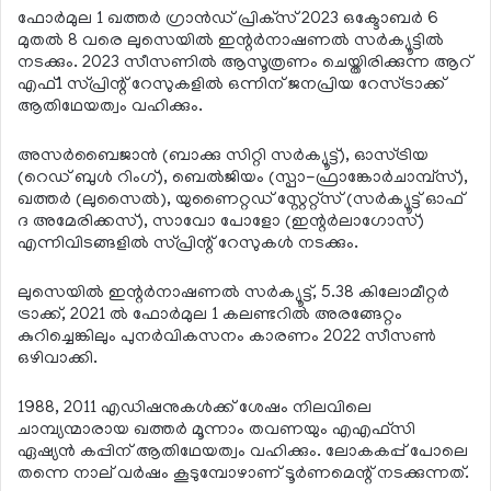
ഫോര്‍മുല 1 ഖത്തര്‍ ഗ്രാന്‍ഡ് പ്രിക്‌സ് 2023 ഒക്ടോബര്‍ 6
മുതല്‍ 8 വരെ ലുസെയില്‍ ഇന്റര്‍നാഷണല്‍ സര്‍ക്യൂട്ടില്‍
നടക്കും. 2023 സീസണില്‍ ആസൂത്രണം ചെയ്തിരിക്കുന്ന ആറ്
എഫ്1 സ്പ്രിന്റ് റേസുകളില്‍ ഒന്നിന് ജനപ്രിയ റേസ്ട്രാക്ക്
ആതിഥേയത്വം വഹിക്കും.
അസര്‍ബൈജാന്‍ (ബാക്കു സിറ്റി സര്‍ക്യൂട്ട്), ഓസ്ട്രിയ
(റെഡ് ബുള്‍ റിംഗ്), ബെല്‍ജിയം (സ്പാ-ഫ്രാങ്കോര്‍ചാമ്പ്‌സ്),
ഖത്തര്‍ (ലുസൈല്‍), യുണൈറ്റഡ് സ്റ്റേറ്റ്‌സ് (സര്‍ക്യൂട്ട് ഓഫ്
ദ അമേരിക്കസ്), സാവോ പോളോ (ഇന്റര്‍ലാഗോസ്)
എന്നിവിടങ്ങളില്‍ സ്പ്രിന്റ് റേസുകള്‍ നടക്കും.
ലുസെയില്‍ ഇന്റര്‍നാഷണല്‍ സര്‍ക്യൂട്ട്, 5.38 കിലോമീറ്റര്‍
ട്രാക്ക്, 2021 ല്‍ ഫോര്‍മുല 1 കലണ്ടറില്‍ അരങ്ങേറ്റം
കുറിച്ചെങ്കിലും പുനര്‍വികസനം കാരണം 2022 സീസണ്‍
ഒഴിവാക്കി.
1988, 2011 എഡിഷനുകള്‍ക്ക് ശേഷം നിലവിലെ
ചാമ്പ്യന്മാരായ ഖത്തര്‍ മൂന്നാം തവണയും എഎഫ്സി
ഏഷ്യന്‍ കപ്പിന് ആതിഥേയത്വം വഹിക്കും. ലോകകപ്പ് പോലെ
തന്നെ നാല് വര്‍ഷം കൂടുമ്പോഴാണ് ടൂര്‍ണമെന്റ് നടക്കുന്നത്.