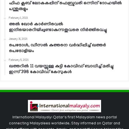
ഫിഫ ക്ലബ് ലോകകപ്പിന് ഫെബ്രുവരി ഒന്നിന് ദോഹയില്‍
പന്തുരുളും
February 1, 2021
അല്‍ ഖോര്‍ കാര്‍ണിവെല്‍
ഇനിയൊരറിയിപ്പുണ്ടാകുന്നതുവരെ നിര്‍ത്തിവെച്ചു
January 31, 2021
പെട്രോള്‍, ഡീസല്‍ കുത്തനെ വര്‍ദ്ധിപ്പിച്ച് ഖത്തര്‍
പെട്രോളിയം
February 5, 2021
ഖത്തറില്‍ 11 വയസ്സുള്ള കുട്ടി കോവിഡ് ബാധിച്ച് മരിച്ചു
ഇന്ന് 398 കോവിഡ് കേസുകള്‍
International Malayaly: Qatar's first Malayalam news portal
connecting Malayalees worldwide. Stay informed on Qatar and