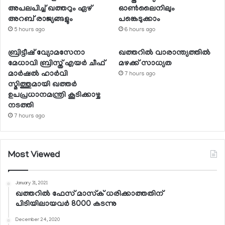
അപലപിച്ച് ഖത്തറും ഏഴ്
ഓണ്‍ലൈനിലും
അറബ് രാജ്യങ്ങളും
പങ്കെടുക്കാം
5 hours ago
6 hours ago
ബ്രിട്ടീഷ് വ്യോമസേനാ
ഖത്തറില്‍ വാരാന്ത്യത്തില്‍
മേധാവി ബ്രിസ്ത് എയര്‍ ചീഫ്
മഴക്ക് സാധ്യത
മാര്‍ഷല്‍ ഹാര്‍വി
7 hours ago
സ്മിത്തുമായി ഖത്തര്‍
ഉപപ്രധാനമന്ത്രി കൂടിക്കാഴ്ച
നടത്തി
7 hours ago
Most Viewed
January 31, 2021
ഖത്തറില്‍ ഫേസ് മാസ്‌ക് ധരിക്കാത്തതിന്
പിടിയിലായവര്‍ 8000 കടന്നു
December 24, 2020