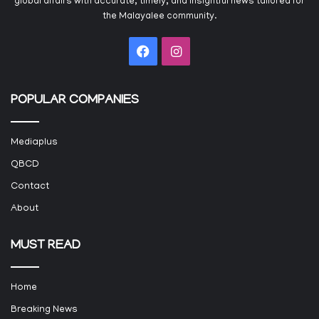
global affairs with accurate, timely, and insightful news tailored for
the Malayalee community.
Facebook
Instagram
POPULAR COMPANIES
Mediaplus
QBCD
Contact
About
MUST READ
Home
Breaking News