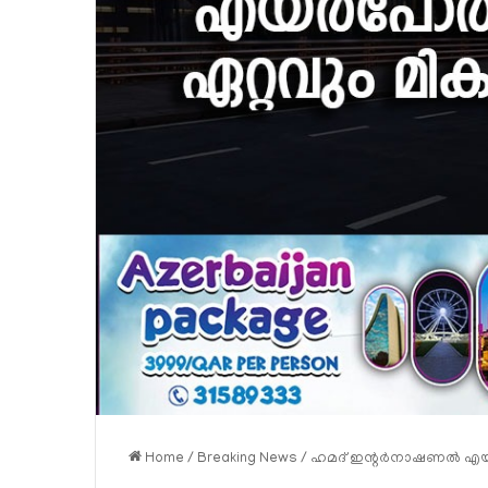
Home
/
Breaking News
/
ഹമദ് ഇന്റര്‍നാഷണല്‍ എയര്‍