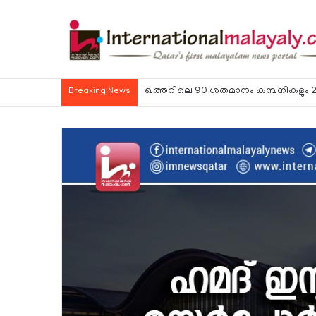
ഹോര്‍മുസ് കടലിടുക്ക് ഉടന്‍ തുറന്നേക്കു
Breaking News