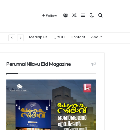
Log In
Random Article
Sidebar
Switch skin
Search for
Follow
Mediaplus
QBCD
Contact
About
Perunnal Nilavu Eid Magazine