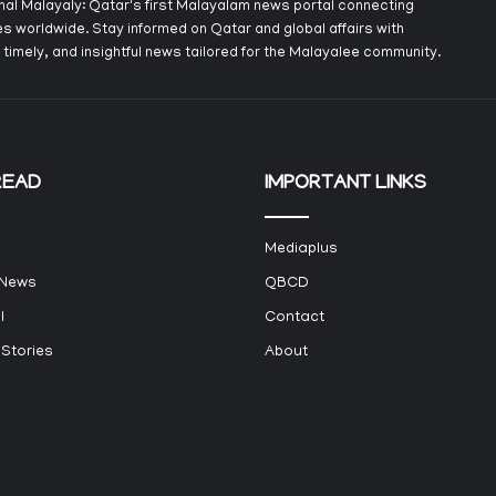
onal Malayaly: Qatar's first Malayalam news portal connecting
s worldwide. Stay informed on Qatar and global affairs with
 timely, and insightful news tailored for the Malayalee community.
READ
IMPORTANT LINKS
Mediaplus
 News
QBCD
l
Contact
 Stories
About