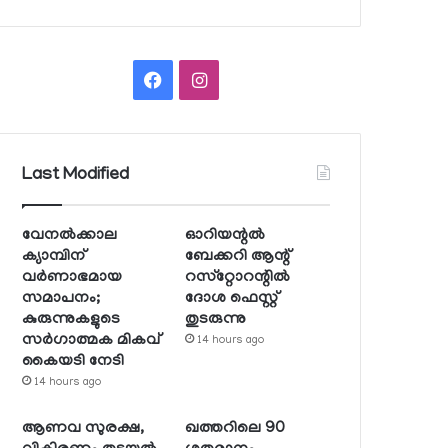
Facebook
Instagram
Last Modified
വേനല്‍ക്കാല
ഓറിയന്റല്‍
ക്യാമ്പിന്
ബേക്കറി ആന്റ്
വര്‍ണാഭമായ
റസ്‌റ്റോറന്റില്‍
സമാപനം;
ദോശ ഫെസ്റ്റ്
കുരുന്നുകളുടെ
തുടരുന്നു
സര്‍ഗാത്മക മികവ്
14 hours ago
കൈയടി നേടി
14 hours ago
ആണവ സുരക്ഷ,
ഖത്തറിലെ 90