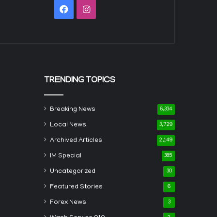
Facebook
Instagram
TRENDING TOPICS
Breaking News
6,334
Local News
3,729
Archived Articles
2,149
IM Special
385
Uncategorized
30
Featured Stories
6
Forex News
3