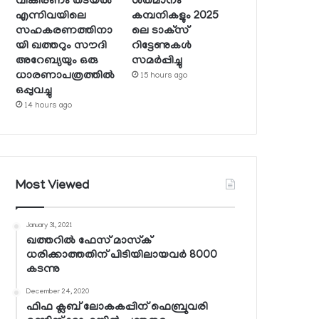
വികിരണം തടയല്‍
ശതമാനം
എന്നിവയിലെ
കമ്പനികളും 2025
സഹകരണത്തിനാ
ലെ ടാക്‌സ്
യി ഖത്തറും സൗദി
റിട്ടേണുകള്‍
അറേബ്യയും ഒരു
സമര്‍പ്പിച്ചു
ധാരണാപത്രത്തില്‍
15 hours ago
ഒപ്പുവച്ചു
14 hours ago
Most Viewed
January 31, 2021
ഖത്തറില്‍ ഫേസ് മാസ്‌ക്
ധരിക്കാത്തതിന് പിടിയിലായവര്‍ 8000
കടന്നു
December 24, 2020
ഫിഫ ക്ലബ് ലോകകപ്പിന് ഫെബ്രുവരി