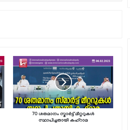
70 ശതമാനം സ്മാര്‍ട്ട് മീറ്ററുകള്‍
സ്ഥാപിച്ചതായി കഹ്റാമ