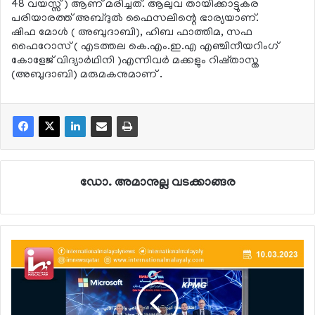
48 വയസ്സ് ) ആണ് മരിച്ചത്. ആലുവ തായിക്കാട്ടുകര
പരിയാരത്ത് അബ്ദുല്‍ ഫൈസലിന്റെ ഭാര്യയാണ്.
ഷിഫ മോള്‍ ( അബുദാബി), ഹിബ ഫാത്തിമ, സഫ
ഫൈറോസ് ( എടത്തല കെ.എം.ഇ.എ എഞ്ചിനീയറിംഗ്
കോളേജ് വിദ്യാര്‍ഥിനി )എന്നിവര്‍ മക്കളും റിഷ്താസ്ത
(അബുദാബി) മരുമകനുമാണ് .
ഡോ. അമാനുല്ല വടക്കാങ്ങര