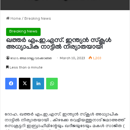
Home
/
Breaking News
Breaking News
ഖത്തര്‍ എം.ഇ.എസ്. ഇന്ത്യന്‍ സ്‌കൂള്‍
അധ്യാപിക നാട്ടില്‍ നിര്യാതയായി
ഡോ. അമാനുല്ല വടക്കാങ്ങര
March 10, 2023
1,203
Less than a minute
Facebook
X
LinkedIn
WhatsApp
ദോഹ. ഖത്തര്‍ എം.ഇ.എസ്. ഇന്ത്യന്‍ സ്‌കൂള്‍ അധ്യാപിക
നാട്ടില്‍ നിര്യാതയായി . കിഴക്കേ വെളിയത്തുനാട് ജമാഅത്ത്
സെക്രട്ടറി ഇബ്രാഹീമിന്റേയും ഖദീജയുടേയും മകള്‍ സാജിത (