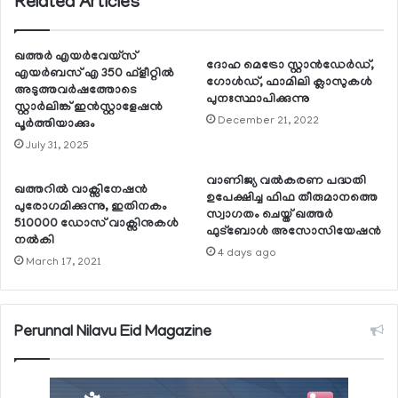
Related Articles
ഖത്തര്‍ എയര്‍വേയ്‌സ്
ദോഹ മെട്രോ സ്റ്റാന്‍ഡേര്‍ഡ്,
എയര്‍ബസ് എ 350 ഫ്‌ളീറ്റില്‍
ഗോള്‍ഡ്, ഫാമിലി ക്ലാസുകള്‍
അടുത്തവര്‍ഷത്തോടെ
പുനഃസ്ഥാപിക്കുന്നു
സ്റ്റാര്‍ലിങ്ക് ഇന്‍സ്റ്റാളേഷന്‍
December 21, 2022
പൂര്‍ത്തിയാക്കും
July 31, 2025
വാണിജ്യ വല്‍കരണ പദ്ധതി
ഖത്തറില്‍ വാക്സിനേഷന്‍
ഉപേക്ഷിച്ച ഫിഫ തീരുമാനത്തെ
പുരോഗമിക്കുന്നു, ഇതിനകം
സ്വാഗതം ചെയ്ത് ഖത്തര്‍
510000 ഡോസ് വാക്സിനുകള്‍
ഫുട്‌ബോള്‍ അസോസിയേഷന്‍
നല്‍കി
4 days ago
March 17, 2021
Perunnal Nilavu Eid Magazine