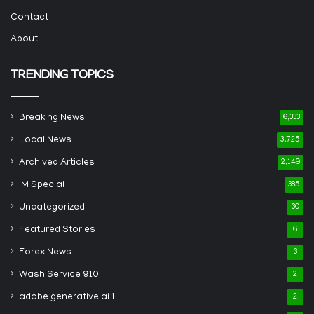
Contact
About
TRENDING TOPICS
Breaking News
6,333
Local News
3,725
Archived Articles
2,149
IM Special
385
Uncategorized
30
Featured Stories
6
Forex News
3
Wash Service 910
2
adobe generative ai 1
2