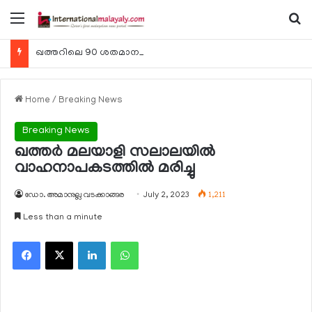
Menu
Se
ഖത്തറിലെ 90 ശതമാനം കമ്പനികളും 2025 ലെ ടാക്‌സ് റിട്ടേണുകള്‍ സമര്‍പ്പിച്ചു
Home
/
Breaking News
Breaking News
ഖത്തര്‍ മലയാളി സലാലയില്‍
വാഹനാപകടത്തില്‍ മരിച്ചു
ഡോ. അമാനുല്ല വടക്കാങ്ങര
July 2, 2023
1,211
Less than a minute
Facebook
X
LinkedIn
WhatsApp