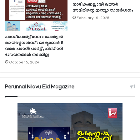
നാഴികക്കല്ലായി ഖത്തര്‍
അമീറിന്റെ ഇന്ത്യാ സന്ദര്‍ശനം
February 19, 2025
പാസ്‌പോര്‍ട്ട് സേവ പോര്‍ട്ടല്‍
മെയിന്റനന്‍സ് : ഒക്ടോബര്‍ 6
വരെ പാസ്‌പോര്‍ട്ട് , പിസിസി
സേവനങ്ങള്‍ നടക്കില്ല
October 5, 2024
Perunnal Nilavu Eid Magazine