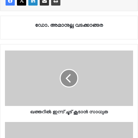
ഡോ. അമാനുല്ല വടക്കാങ്ങര
ഖത്തറില്‍ ഇന്ന് ചൂട് കൂടാന്‍ സാധ്യത