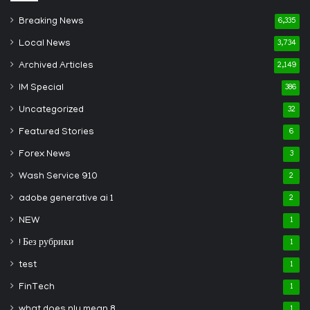
Breaking News
6,335
Local News
3,734
Archived Articles
2,149
IM Special
386
Uncategorized
32
Featured Stories
6
Forex News
3
Wash Service 910
2
adobe generative ai 1
2
NEW
1
! Без рубрики
1
test
1
FinTech
1
what does nlu mean 8
1