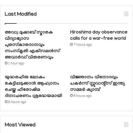
Last Modified
അഡ്വ മുഷാബ് സ്മാരക
Hiroshima day observance
വിദ്യാഭ്യാസ
calls for a war-free world
പുരസ്‌കാരദാനവും
7 hours ago
സംസ്‌കൃതി എക്‌സലന്‍സ്
അവാര്‍ഡ് വിതരണവും
1 hour ago
യുദ്ധരഹിത ലോകം
വിജ്ഞാനം വിനോദവും
കെട്ടിപ്പടുക്കാന്‍ ആഹ്വാനം
പകര്‍ന്ന് സ്റ്റുഡന്റ്‌സ് ഇന്ത്യ
ചെയ്ത ഹിരോഷിമ
സമ്മര്‍ ക്യാമ്പ്
ദിനാചരണം ശ്രദ്ധേയമായി
8 hours ago
8 hours ago
Most Viewed