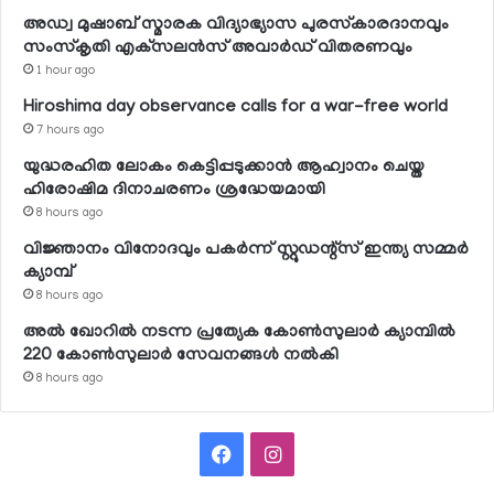
അഡ്വ മുഷാബ് സ്മാരക വിദ്യാഭ്യാസ പുരസ്‌കാരദാനവും
സംസ്‌കൃതി എക്‌സലന്‍സ് അവാര്‍ഡ് വിതരണവും
1 hour ago
Hiroshima day observance calls for a war-free world
7 hours ago
യുദ്ധരഹിത ലോകം കെട്ടിപ്പടുക്കാന്‍ ആഹ്വാനം ചെയ്ത
ഹിരോഷിമ ദിനാചരണം ശ്രദ്ധേയമായി
8 hours ago
വിജ്ഞാനം വിനോദവും പകര്‍ന്ന് സ്റ്റുഡന്റ്‌സ് ഇന്ത്യ സമ്മര്‍
ക്യാമ്പ്
8 hours ago
അല്‍ ഖോറില്‍ നടന്ന പ്രത്യേക കോണ്‍സുലാര്‍ ക്യാമ്പില്‍
220 കോണ്‍സുലാര്‍ സേവനങ്ങള്‍ നല്‍കി
8 hours ago
Facebook
Instagram