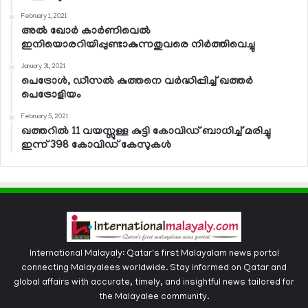
February 1, 2021
അല്‍ ഖോര്‍ കാര്‍ണിവെല്‍
ഇനിയൊരറിയിപ്പുണ്ടാകുന്നതുവരെ നിര്‍ത്തിവെച്ചു
January 31, 2021
പെട്രോള്‍, ഡീസല്‍ കുത്തനെ വര്‍ദ്ധിപ്പിച്ച് ഖത്തര്‍
പെട്രോളിയം
February 5, 2021
ഖത്തറില്‍ 11 വയസ്സുള്ള കുട്ടി കോവിഡ് ബാധിച്ച് മരിച്ചു
ഇന്ന് 398 കോവിഡ് കേസുകള്‍
International Malayaly: Qatar's first Malayalam news portal
connecting Malayalees worldwide. Stay informed on Qatar and
global affairs with accurate, timely, and insightful news tailored for
the Malayalee community.