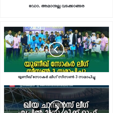
ഡോ. അമാനുല്ല വടക്കാങ്ങര
യുണീഖ് സോകര്‍ ലീഗ് സീസണ്‍ 3 സമാപിച്ചു