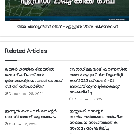
ഖിയ ചാമ്പ്യന്‍സ് ലീഗ് - ഏപ്രില്‍ 25നു കിക്ക് ഓഫ്
Related Articles
ഖത്തര്‍ കായിക ദിനത്തില്‍
വേള്‍ഡ് മലയാളീ കൗണ്‍സില്‍
മോണിംഗ് ഓക് ഷന്‍
ഖത്തര്‍ പ്രൊവിന്‍സ് യൂണിറ്റി
ടൂര്‍ണമെന്റിനൊരുങ്ങി പാലസ്
കപ്പ് 2025 സീസണ്‍ -01
സി സി സ്‌പോര്‍ട്‌സ്
ബാഡ്മിന്റണ്‍ ടൂര്‍ണമെന്റ്
സംഘടിപ്പിച്ചു
December 26, 2024
October 8, 2025
ഇന്ത്യന്‍ കള്‍ചറല്‍ സെന്റര്‍
ഇസ്ലാഹി സെന്റര്‍
ഗാന്ധി ജയന്തി ആഘോഷം
നാല്‍പത്തിയഞ്ചാം വാര്‍ഷിക
സമാപന സാംസ്‌കാരിക
October 2, 2025
സംഗമം സംഘടിപ്പിച്ചു