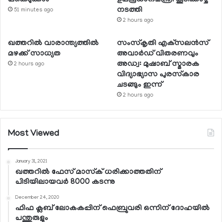
നടത്തി
51 minutes ago
2 hours ago
ഖത്തറില്‍ വാരാന്ത്യത്തില്‍
സംസ്‌കൃതി എക്‌സലന്‍സ്
മഴക്ക് സാധ്യത
അവാര്‍ഡ് വിതരണവും
അഡ്വ: മുഷാബ് സ്മാരക
2 hours ago
വിദ്യാഭ്യാസ പുരസ്‌കാര
ചടങ്ങും ഇന്ന്
2 hours ago
Most Viewed
January 31, 2021
ഖത്തറില്‍ ഫേസ് മാസ്‌ക് ധരിക്കാത്തതിന്
പിടിയിലായവര്‍ 8000 കടന്നു
December 24, 2020
ഫിഫ ക്ലബ് ലോകകപ്പിന് ഫെബ്രുവരി ഒന്നിന് ദോഹയില്‍
പന്തുരുളും