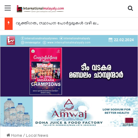
Menu
Se
വ്യക്തിഗത, സ്ഥാപന പോര്‍ട്ടലുകള്‍ വഴി ലഭ്യമാകുന്ന ചില ഇലക്ട്രോണിക് സേവനങ്ങള്‍ വാരാന്ത്യത്തില്‍ മുടങ്ങും
Home
/
Local News