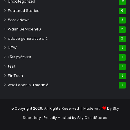
Uncategorized
30
Featured Stories
6
Forex News
3
Wash Service 910
2
adobe generative ai 1
2
NEW
1
! Без рубрики
1
test
1
FinTech
1
what does nlu mean 8
1
© Copyright 2026, All Rights Reserved | Made with
By Sky
Secretary
| Proudly Hosted by
Sky CloudStored