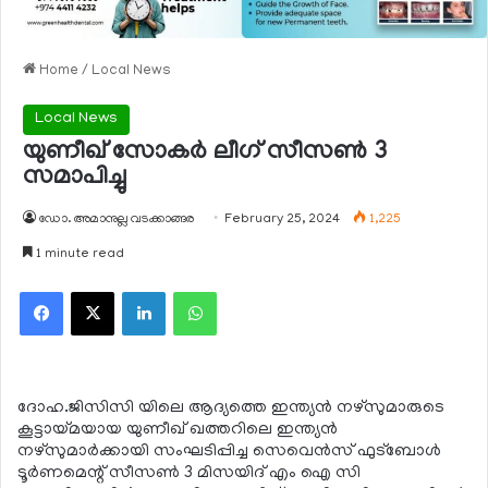
Home
/
Local News
Local News
യുണീഖ് സോകര്‍ ലീഗ് സീസണ്‍ 3
സമാപിച്ചു
ഡോ. അമാനുല്ല വടക്കാങ്ങര
February 25, 2024
1,225
1 minute read
Facebook
X
LinkedIn
WhatsApp
ദോഹ.ജിസിസി യിലെ ആദ്യത്തെ ഇന്ത്യന്‍ നഴ്‌സുമാരുടെ
കൂട്ടായ്മയായ യുണീഖ് ഖത്തറിലെ ഇന്ത്യന്‍
നഴ്സുമാര്‍ക്കായി സംഘടിപ്പിച്ച സെവെന്‍സ് ഫുട്‌ബോള്‍
ടൂര്‍ണമെന്റ് സീസണ്‍ 3 മിസയിദ് എം ഐ സി