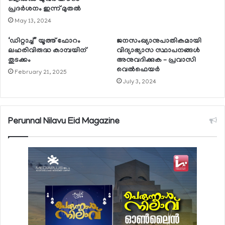
പ്രദര്‍ശനം ഇന്ന് മുതല്‍
May 13, 2024
‘ഡിറ്റാച്ച്” യൂത്ത് ഫോറം
ജനസംഖ്യാനുപാതികമായി
ലഹരിവിരുദ്ധ കാമ്പയിന്
വിദ്യാഭ്യാസ സ്ഥാപനങ്ങള്‍
തുടക്കം
അനുവദിക്കുക – പ്രവാസി
വെല്‍ഫെയര്‍
February 21, 2025
July 3, 2024
Perunnal Nilavu Eid Magazine