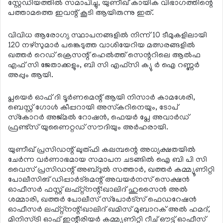
സ്റ്റേഡിയത്തില്‍ സമാപിച്ചു, യുണീഖ് കായിക വിഭാഗത്തിന്റെ
പത്താമത്തെ ഇവന്റ് കൂടി ആയിരുന്നു ഇത്.
വിവിധ ആരോഗ്യ സ്ഥാപനങ്ങളില്‍ നിന്ന് 10 ടീമുകളിലായി
120 നഴ്‌സുമാര്‍ പങ്കെടുത്ത വാശിയേറിയ മത്സരങ്ങളില്‍
ഖത്തര്‍ റെഡ് ക്രെസന്റ് ഹെല്‍ത്ത് സെന്ററിലെ ആല്‍ഫ
എഫ് സി ജേതാക്കളും, ബി സി എഫ്‌സി ക്യു ര്‍ ഐ റണ്ണര്‍
അപ്പും ആയി.
പ്ലയെര്‍ ഓഫ് ദി ടൂര്‍ണമെന്റ് ആയി നിസാര്‍ കാമശേരി,
ബെസ്റ്റ് ഗോള്‍ കീപ്പറായി അസ്‌കറിനെയും, ടോപ്
സ്‌കോറര്‍ അജ്മല്‍ റോഷന്‍, ഫെയര്‍ പ്ലേ അവാര്‍ഡ്
ഫ്രണ്ട്സ് യുണൈറ്റഡ് സൗദിയും അര്‍ഹരായി.
യുണീഖ് പ്രസിഡന്റ് ലുത്ഫി കലമ്പന്റെ അധ്യക്ഷതയില്‍
ചേര്‍ന്ന വര്‍ണാഭമായ സമാപന ചടങ്ങില്‍ ഐ ബി പി സി
വൈസ് പ്രസിഡന്റ് അബ്ദുല്‍ സത്താര്‍, ഖത്തര്‍ കമ്മ്യൂണിറ്റി
പോലീസിങ് ഡിപ്പാര്‍ട്‌മെന്റ് അവയര്‍നസ് സെക്ഷന്‍
ഓഫീസര്‍ ഫസ്റ്റ് ലഫ്റ്റ്‌നന്റ്:ഖാലിദ് ഹുസൈന്‍ അല്‍
ശമ്മാരി, ഖത്തര്‍ പോലീസ് സ്‌പോര്‍ട്‌സ് ഫെഡറേഷന്‍
ഓഫീസര്‍ ലഫ്റ്റ്‌നന്റ്:ഖാലിദ് ഖമിസ് മുബാറക് അല്‍ ഹമദ്,
മിനിസ്ട്രി ഓഫ് ഇന്റീരിയര്‍ കമ്മ്യൂണിറ്റി റീച് ഔട്ട് ഓഫീസ്