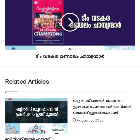
ടീം വടകര മണ്ഡലം ചാമ്പ്യന്മാര്‍
Related Articles
ഐമാക് ഖത്തര്‍ ലോഗോ
പ്രകാശനം കലാപരിപാടികള്‍
കൊണ്ട് ശ്രദ്ധേയമായി
August 5, 2025
ബ്വില്‍ഡ് യുവര്‍ ഹൗസ്