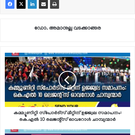
ഡോ. അമാനുല്ല വടക്കാങ്ങര
കമ്മ്യൂണിറ്റി സ്‌പോര്‍ട്‌സ് മീറ്റിന് ഉജ്ജ്വല സമാപനം:
കെ.എല്‍ 10 ലെജന്റ്‌സ് ഓവറോള്‍ ചാമ്പ്യന്മാര്‍