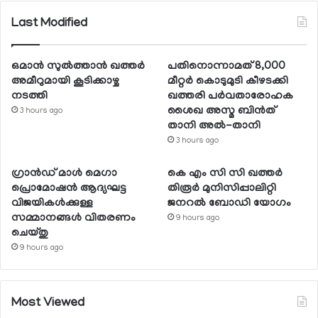
Last Modified
ഒമാന്‍ സുല്‍ത്താന്‍ ഖത്തര്‍
പതിനൊന്നാമത് 8,000
അമീറുമായി കൂടിക്കാഴ്ച
മീറ്റര്‍ കൊടുമുടി കീഴടക്കി
നടത്തി
ഖത്തരി പര്‍വതാരോഹക
ശൈഖ അസ്മ ബിന്‍ത്
3 hours ago
താനി അല്‍-താനി
3 hours ago
ഗ്രാന്‍ഡ് മാള്‍ മെഗാ
കെ എം സി സി ഖത്തര്‍
പ്രൊമോഷന്‍ ആദ്യഘട്ട
തിരൂര്‍ മുനിസിപ്പാലിറ്റി
വിജയികള്‍ക്കുള്ള
ജനറല്‍ ബോഡി യോഗം
സമ്മാനങ്ങള്‍ വിതരണം
9 hours ago
ചെയ്തു
9 hours ago
Most Viewed