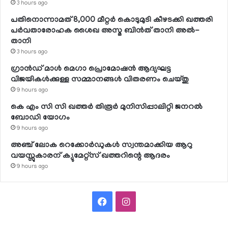
3 hours ago
പതിനൊന്നാമത് 8,000 മീറ്റര്‍ കൊടുമുടി കീഴടക്കി ഖത്തരി
പര്‍വതാരോഹക ശൈഖ അസ്മ ബിന്‍ത് താനി അല്‍-
താനി
3 hours ago
ഗ്രാന്‍ഡ് മാള്‍ മെഗാ പ്രൊമോഷന്‍ ആദ്യഘട്ട
വിജയികള്‍ക്കുള്ള സമ്മാനങ്ങള്‍ വിതരണം ചെയ്തു
9 hours ago
കെ എം സി സി ഖത്തര്‍ തിരൂര്‍ മുനിസിപ്പാലിറ്റി ജനറല്‍
ബോഡി യോഗം
9 hours ago
അഞ്ച് ലോക റെക്കോര്‍ഡുകള്‍ സ്വന്തമാക്കിയ ആറു
വയസ്സുകാരന് ക്യുമേറ്റ്‌സ് ഖത്തറിന്റെ ആദരം
9 hours ago
Facebook
Instagram