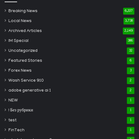
Breaking News
6,337
Local News
3,738
Archived Articles
2,149
IM Special
386
Uncategorized
32
Featured Stories
6
Forex News
3
Wash Service 910
2
adobe generative ai 1
2
NEW
1
! Без рубрики
1
test
1
FinTech
1