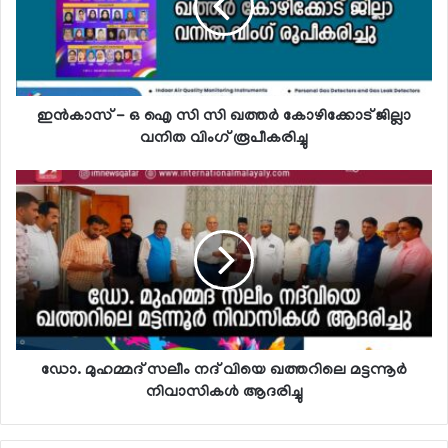
ഇന്‍കാസ് - ഒ ഐ സി സി ഖത്തര്‍ കോഴിക്കോട് ജില്ലാ
വനിത വിംഗ് രൂപീകരിച്ചു
ഡോ. മുഹമ്മദ് സലീം നദ് വിയെ ഖത്തറിലെ മട്ടന്നൂര്‍
നിവാസികള്‍ ആദരിച്ചു