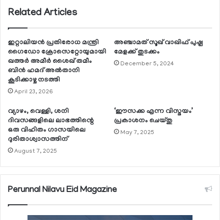
Related Articles
ഇറ്റാലിയന്‍ പ്രതിരോധ മന്ത്രി
അഞ്ചാമത് സൂഖ് വാഖിഫ് പുഷ്പ
ഗൈഡോ ക്രോസെറ്റോയുമായി
മേളക്ക് തുടക്കം
ഖത്തര്‍ അമീര്‍ ശൈഖ് തമീം
December 5, 2024
ബിന്‍ ഹമദ് അല്‍താനി
കൂടിക്കാഴ്ച നടത്തി
April 23, 2026
വ്യാഴം, വെള്ളി, ശനി
‘ഈസക്ക എന്ന വിസ്മയം’
ദിവസങ്ങളിലെ ലാഭത്തിന്റെ
പ്രകാശനം ചെയ്തു
ഒരു വിഹിതം ഗാസയിലെ
May 7, 2025
ദുരിതാശ്വാസത്തിന്
August 7, 2025
Perunnal Nilavu Eid Magazine