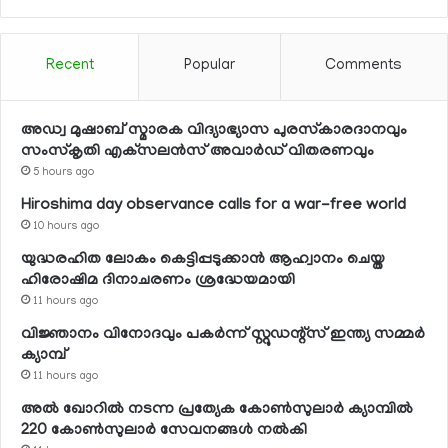
Recent
Popular
Comments
അഡ്വ മുഷാബ് സ്മാരക വിദ്യാഭ്യാസ പുരസ്‌കാരദാനവും
സംസ്‌കൃതി എക്‌സലന്‍സ് അവാര്‍ഡ് വിതരണവും
5 hours ago
Hiroshima day observance calls for a war-free world
10 hours ago
യുദ്ധരഹിത ലോകം കെട്ടിപ്പടുക്കാന്‍ ആഹ്വാനം ചെയ്ത
ഹിരോഷിമ ദിനാചരണം ശ്രദ്ധേയമായി
11 hours ago
വിജ്ഞാനം വിനോദവും പകര്‍ന്ന് സ്റ്റുഡന്റ്‌സ് ഇന്ത്യ സമ്മര്‍
ക്യാമ്പ്
11 hours ago
അല്‍ ഖോറില്‍ നടന്ന പ്രത്യേക കോണ്‍സുലാര്‍ ക്യാമ്പില്‍
220 കോണ്‍സുലാര്‍ സേവനങ്ങള്‍ നല്‍കി