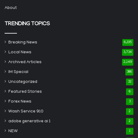
About
TRENDING TOPICS
Breaking News
6,335
Local News
3,734
Archived Articles
2,149
IM Special
386
Uncategorized
32
Featured Stories
6
Forex News
3
Wash Service 910
2
adobe generative ai 1
2
NEW
1