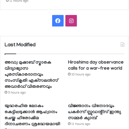
11 hours ago
Facebook
Instagram
Last Modified
അഡ്വ മുഷാബ് സ്മാരക
Hiroshima day observance
വിദ്യാഭ്യാസ
calls for a war-free world
പുരസ്‌കാരദാനവും
10 hours ago
സംസ്‌കൃതി എക്‌സലന്‍സ്
അവാര്‍ഡ് വിതരണവും
5 hours ago
യുദ്ധരഹിത ലോകം
വിജ്ഞാനം വിനോദവും
കെട്ടിപ്പടുക്കാന്‍ ആഹ്വാനം
പകര്‍ന്ന് സ്റ്റുഡന്റ്‌സ് ഇന്ത്യ
ചെയ്ത ഹിരോഷിമ
സമ്മര്‍ ക്യാമ്പ്
ദിനാചരണം ശ്രദ്ധേയമായി
11 hours ago