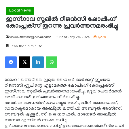
Local News
ഇസ്ഗാവ സൂഖില്‍ റീജന്‍സി ഷോപ്പിംഗ്
കോംപ്ലക്‌സ് തുറന്നു പ്രവര്‍ത്തനമരംഭിച്ചു
ഡോ. അമാനുല്ല വടക്കാങ്ങര
February 28, 2024
1,279
Less than a minute
Facebook
X
LinkedIn
WhatsApp
ദോഹ : ഖത്തറിലെ പ്രമുഖ ഹൈപ്പര്‍ മാര്‍ക്കറ്റ് ഗ്രൂപ്പായ
റീജന്‍സി ഗ്രൂപ്പിന്റെ ഏട്ടാമത്തെ ഷോപ്പിംഗ് കോംപ്ലക്‌സ്
ഇസ്ഗാവ സൂഖില്‍ പ്രവര്‍ത്തനമാരംഭിച്ചു. ഗ്രൂപ്പ് ചെയര്‍മാന്‍
അലി കുവാരി ഉത്ഘാടനം നിര്‍വഹിച്ചു.
ചടങ്ങില്‍ മാനേജിങ് ഡയറക്ടര്‍ അമീറുദ്ധീന്‍ കുഞ്ഞഹമദ്,
ഡയറക്ടര്‍മാരായ അബ്ദുല്‍ ലത്തീഫ്, അബ്ദുല്‍ അസീസ്,
അബ്ദുല്‍ ഷുക്കൂര്‍, സി ഒ ഒ നൗഫല്‍, മാനേജര്‍ അബ്ദുല്‍
നാസര്‍ എന്നിവര്‍ സംബന്ധിച്ചു.
ഉദ്ഘാടനത്തോടനുബന്ധിച്ച് ഉപേഭോക്താക്കള്‍ക്ക് നിരവധി