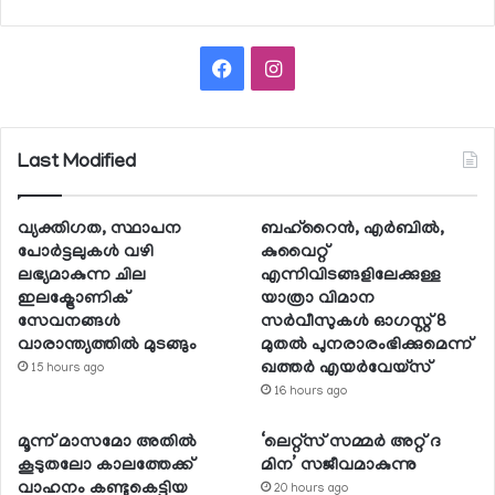
Facebook
Instagram
Last Modified
വ്യക്തിഗത, സ്ഥാപന
ബഹ്റൈന്‍, എര്‍ബില്‍,
പോര്‍ട്ടലുകള്‍ വഴി
കുവൈറ്റ്
ലഭ്യമാകുന്ന ചില
എന്നിവിടങ്ങളിലേക്കുള്ള
ഇലക്ട്രോണിക്
യാത്രാ വിമാന
സേവനങ്ങള്‍
സര്‍വീസുകള്‍ ഓഗസ്റ്റ് 8
വാരാന്ത്യത്തില്‍ മുടങ്ങും
മുതല്‍ പുനരാരംഭിക്കുമെന്ന്
ഖത്തര്‍ എയര്‍വേയ്സ്
15 hours ago
16 hours ago
മൂന്ന് മാസമോ അതില്‍
‘ലെറ്റ്‌സ് സമ്മര്‍ അറ്റ് ദ
കൂടുതലോ കാലത്തേക്ക്
മിന’ സജീവമാകുന്നു
വാഹനം കണ്ടുകെട്ടിയ
20 hours ago