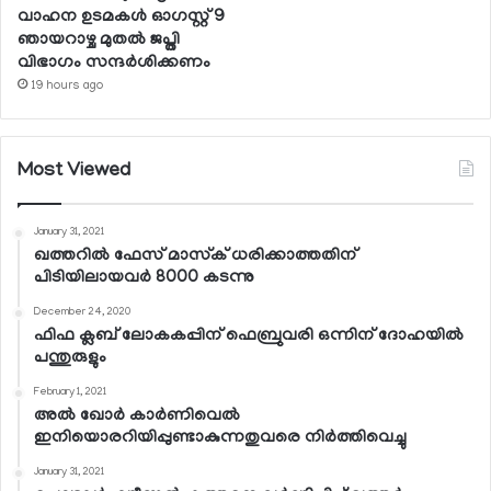
വാഹന ഉടമകള്‍ ഓഗസ്റ്റ് 9
ഞായറാഴ്ച മുതല്‍ ജപ്തി
വിഭാഗം സന്ദര്‍ശിക്കണം
19 hours ago
Most Viewed
January 31, 2021
ഖത്തറില്‍ ഫേസ് മാസ്‌ക് ധരിക്കാത്തതിന്
പിടിയിലായവര്‍ 8000 കടന്നു
December 24, 2020
ഫിഫ ക്ലബ് ലോകകപ്പിന് ഫെബ്രുവരി ഒന്നിന് ദോഹയില്‍
പന്തുരുളും
February 1, 2021
അല്‍ ഖോര്‍ കാര്‍ണിവെല്‍
ഇനിയൊരറിയിപ്പുണ്ടാകുന്നതുവരെ നിര്‍ത്തിവെച്ചു
January 31, 2021