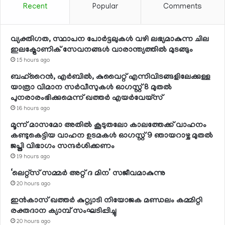
Recent
Popular
Comments
വ്യക്തിഗത, സ്ഥാപന പോര്‍ട്ടലുകള്‍ വഴി ലഭ്യമാകുന്ന ചില
ഇലക്ട്രോണിക് സേവനങ്ങള്‍ വാരാന്ത്യത്തില്‍ മുടങ്ങും
15 hours ago
ബഹ്റൈന്‍, എര്‍ബില്‍, കുവൈറ്റ് എന്നിവിടങ്ങളിലേക്കുള്ള
യാത്രാ വിമാന സര്‍വീസുകള്‍ ഓഗസ്റ്റ് 8 മുതല്‍
പുനരാരംഭിക്കുമെന്ന് ഖത്തര്‍ എയര്‍വേയ്സ്
16 hours ago
മൂന്ന് മാസമോ അതില്‍ കൂടുതലോ കാലത്തേക്ക് വാഹനം
കണ്ടുകെട്ടിയ വാഹന ഉടമകള്‍ ഓഗസ്റ്റ് 9 ഞായറാഴ്ച മുതല്‍
ജപ്തി വിഭാഗം സന്ദര്‍ശിക്കണം
19 hours ago
‘ലെറ്റ്‌സ് സമ്മര്‍ അറ്റ് ദ മിന’ സജീവമാകുന്നു
20 hours ago
ഇന്‍കാസ് ഖത്തര്‍ കുറ്റ്യാടി നിയോജക മണ്ഡലം കമ്മിറ്റി
രക്തദാന ക്യാമ്പ് സംഘടിപ്പിച്ചു
20 hours ago