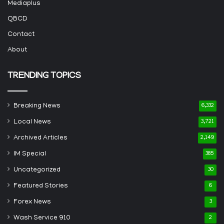
Mediaplus
QBCD
Contact
About
TRENDING TOPICS
Breaking News
6,332
Local News
3,721
Archived Articles
2,149
IM Special
385
Uncategorized
30
Featured Stories
6
Forex News
3
Wash Service 910
2