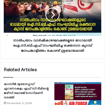
നാല്‍പതാം വാര്‍ഷികാഘോഷങ്ങളുടെ ഭാഗമായി
ഐ.സി.ബി.എഫ് സംഘടിപ്പിച്ച രക്തദാന ക്യാമ്പ്
ജനപങ്കാളിത്തം കൊണ്ട് ശ്രദ്ധേയമായി
Related Articles
കാസ്ല്‍ യുനൈറ്റഡ്
എറണാകുളം എഫ് സി ടീമിന്റെ
ജഴ്‌സി ലോഞ്ച് സെറിമണി
നടത്തി
November 5, 2024