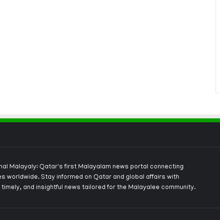
onal Malayaly: Qatar's first Malayalam news portal connecting
s worldwide. Stay informed on Qatar and global affairs with
 timely, and insightful news tailored for the Malayalee community.