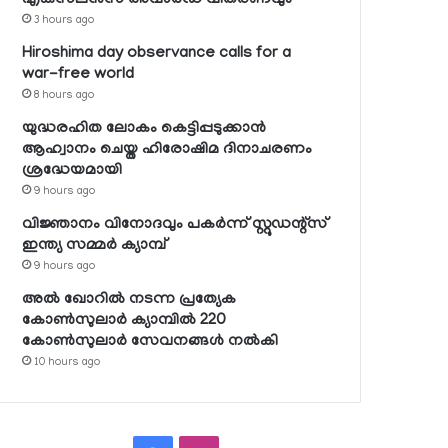
3 hours ago
Hiroshima day observance calls for a
war-free world
8 hours ago
യുദ്ധരഹിത ലോകം കെട്ടിപ്പടുക്കാന്‍
ആഹ്വാനം ചെയ്ത ഹിരോഷിമ ദിനാചരണം
ശ്രദ്ധേയമായി
9 hours ago
വിജ്ഞാനം വിനോദവും പകര്‍ന്ന് സ്റ്റുഡന്റ്‌സ്
ഇന്ത്യ സമ്മര്‍ ക്യാമ്പ്
9 hours ago
അല്‍ ഖോറില്‍ നടന്ന പ്രത്യേക
കോണ്‍സുലാര്‍ ക്യാമ്പില്‍ 220
കോണ്‍സുലാര്‍ സേവനങ്ങള്‍ നല്‍കി
10 hours ago