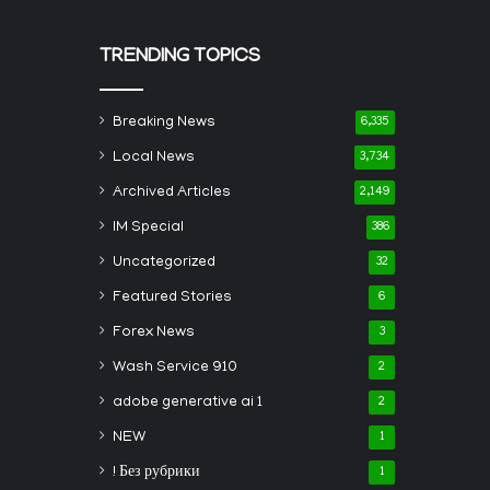
TRENDING TOPICS
Breaking News
6,335
Local News
3,734
Archived Articles
2,149
IM Special
386
Uncategorized
32
Featured Stories
6
Forex News
3
Wash Service 910
2
adobe generative ai 1
2
NEW
1
! Без рубрики
1