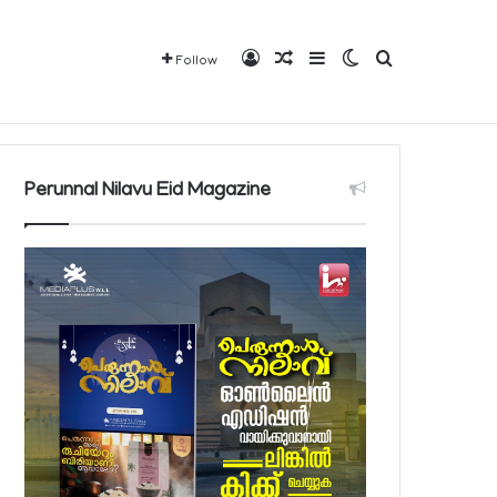
Log In
Random Article
Sidebar
Switch skin
Search for
Follow
വരാവുന്ന 140 നിയന്ത്രിത മരുന്നുകളുടെ പട്ടിക പ്രസിദ്ധീകരിച്ച് പൊതുജനാരോഗ്യ മന്ത്രാലയം
Mediaplus
QBCD
Contact
About
Perunnal Nilavu Eid Magazine