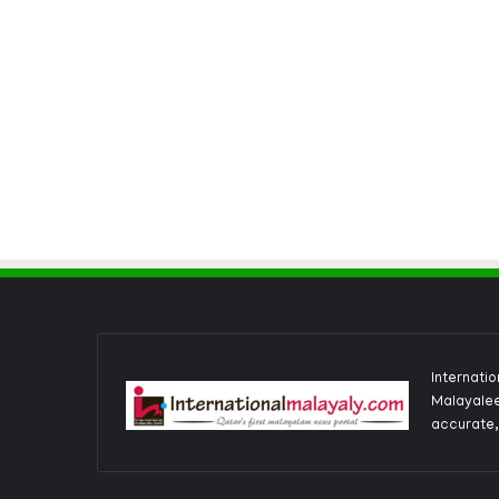
Internati
Malayalee
accurate,