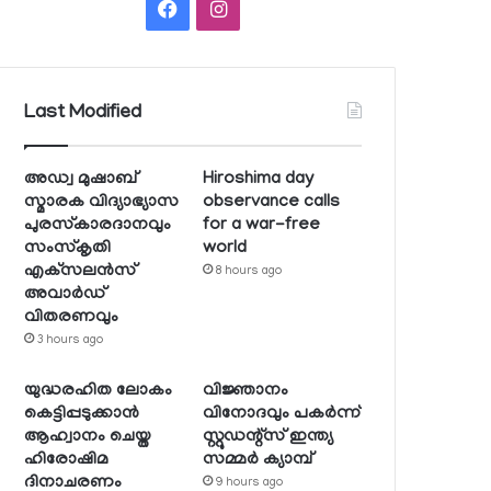
Facebook
Instagram
Last Modified
അഡ്വ മുഷാബ്
Hiroshima day
സ്മാരക വിദ്യാഭ്യാസ
observance calls
പുരസ്‌കാരദാനവും
for a war-free
സംസ്‌കൃതി
world
എക്‌സലന്‍സ്
8 hours ago
അവാര്‍ഡ്
വിതരണവും
3 hours ago
യുദ്ധരഹിത ലോകം
വിജ്ഞാനം
കെട്ടിപ്പടുക്കാന്‍
വിനോദവും പകര്‍ന്ന്
ആഹ്വാനം ചെയ്ത
സ്റ്റുഡന്റ്‌സ് ഇന്ത്യ
ഹിരോഷിമ
സമ്മര്‍ ക്യാമ്പ്
ദിനാചരണം
9 hours ago