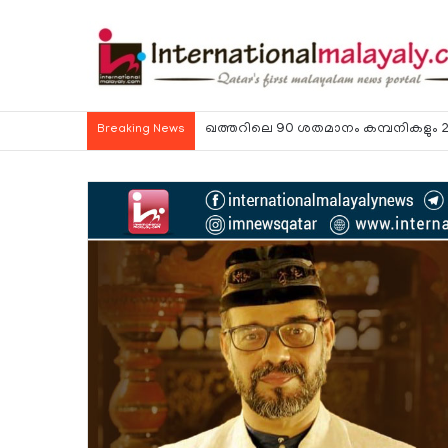
ഹോര്‍മുസ് കടലിടുക്ക് ഉടന്‍ തുറന്നേക്കു
Breaking News