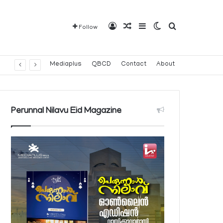
Log In
Random Article
Sidebar
Switch skin
Search for
Follow
Mediaplus
QBCD
Contact
About
Perunnal Nilavu Eid Magazine