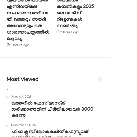
വികിരണം തടയല്‍
ശതമാനം
എന്നിവയിലെ
കമ്പനികളും 2025
സഹകരണത്തിനാ
ലെ ടാക്‌സ്
യി ഖത്തറും സൗദി
റിട്ടേണുകള്‍
അറേബ്യയും ഒരു
സമര്‍പ്പിച്ചു
ധാരണാപത്രത്തില്‍
2 hours ago
ഒപ്പുവച്ചു
2 hours ago
Most Viewed
January 31, 2021
ഖത്തറില്‍ ഫേസ് മാസ്‌ക്
ധരിക്കാത്തതിന് പിടിയിലായവര്‍ 8000
കടന്നു
December 24, 2020
ഫിഫ ക്ലബ് ലോകകപ്പിന് ഫെബ്രുവരി