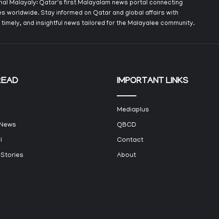
onal Malayaly: Qatar's first Malayalam news portal connecting
s worldwide. Stay informed on Qatar and global affairs with
 timely, and insightful news tailored for the Malayalee community.
READ
IMPORTANT LINKS
Mediaplus
 News
QBCD
l
Contact
 Stories
About