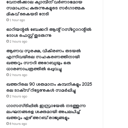
വേനല്‍ക്കാല ക്യാമ്പിന് വര്‍ണാഭമായ
സമാപനം; കുരുന്നുകളുടെ സര്‍ഗാത്മക
മികവ് കൈയടി നേടി
1 hour ago
ഓറിയന്റല്‍ ബേക്കറി ആന്റ് റസ്‌റ്റോറന്റില്‍
ദോശ ഫെസ്റ്റ് തുടരുന്നു
2 hours ago
ആണവ സുരക്ഷ, വികിരണം തടയല്‍
എന്നിവയിലെ സഹകരണത്തിനായി
ഖത്തറും സൗദി അറേബ്യയും ഒരു
ധാരണാപത്രത്തില്‍ ഒപ്പുവച്ചു
2 hours ago
ഖത്തറിലെ 90 ശതമാനം കമ്പനികളും 2025
ലെ ടാക്‌സ് റിട്ടേണുകള്‍ സമര്‍പ്പിച്ചു
2 hours ago
ഗാസസ്ട്രിപ്പില്‍ ഇസ്രായേല്‍ നടത്തുന്ന
ലംഘനങ്ങളെ ശക്തമായി അപലപിച്ച്
ഖത്തറും ഏഴ് അറബ് രാജ്യങ്ങളും
8 hours ago