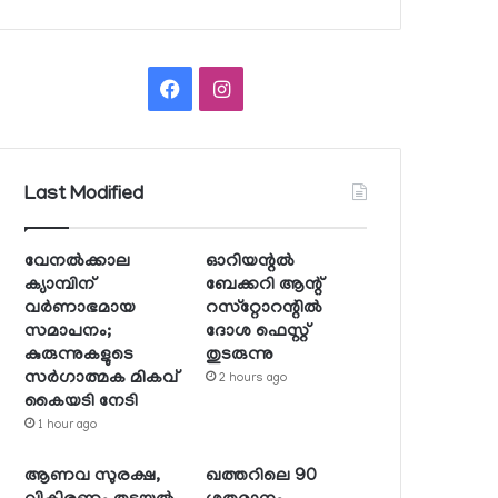
Facebook
Instagram
Last Modified
വേനല്‍ക്കാല
ഓറിയന്റല്‍
ക്യാമ്പിന്
ബേക്കറി ആന്റ്
വര്‍ണാഭമായ
റസ്‌റ്റോറന്റില്‍
സമാപനം;
ദോശ ഫെസ്റ്റ്
കുരുന്നുകളുടെ
തുടരുന്നു
സര്‍ഗാത്മക മികവ്
2 hours ago
കൈയടി നേടി
1 hour ago
ആണവ സുരക്ഷ,
ഖത്തറിലെ 90