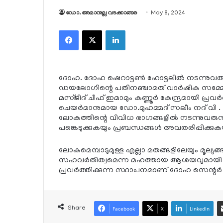
ഡോ. അമാനുല്ല വടക്കാങ്ങര
May 8, 2024
Facebook
X
LinkedIn
ദോഹ. ദോഹ ഷെറാട്ടണ്‍ ഹോട്ടലില്‍ നടന്നുവരുന
ഡയലോഗിന്റെ പതിനഞ്ചാമത് വാര്‍ഷിക സമ്മേള
മസ്ജിദ് ചീഫ് ഇമാമും കണ്ണൂര്‍ കേന്ദ്രമായി പ്രവര്
ചെയര്‍മാനുമായ ഡോ.മുഹമ്മദ് സലീം നദ് വി .
ലോകത്തിന്റെ വിവിധ ഭാഗങ്ങളില്‍ നടന്നുവരുന്
പങ്കെടുക്കുകയും പ്രബന്ധങ്ങള്‍ അവതരിപ്പിക്ക
ലോകമെമ്പാടുമുള്ള എല്ലാ മതങ്ങളിലേയും മൂല്യങ
സഹവര്‍തിത്വമെന്ന മഹത്തായ ആശയവുമായി കഴി
പ്രവര്‍ത്തിക്കുന്ന സ്ഥാപനമാണ് ദോഹ സെന്റര്
Share
Facebook
X
LinkedIn