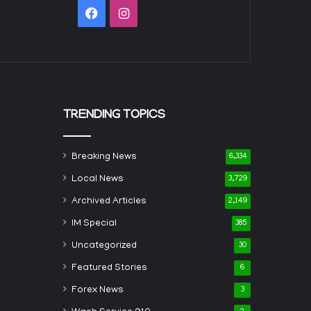
Facebook
Instagram
TRENDING TOPICS
Breaking News
6,334
Local News
3,729
Archived Articles
2,149
IM Special
385
Uncategorized
30
Featured Stories
6
Forex News
3