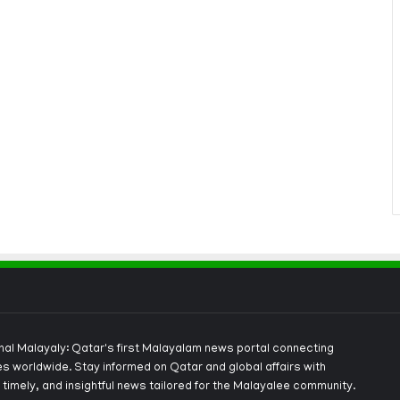
onal Malayaly: Qatar's first Malayalam news portal connecting
s worldwide. Stay informed on Qatar and global affairs with
 timely, and insightful news tailored for the Malayalee community.