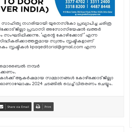
ാഹിത്യ നഗരിയായി യുനെസ്‌കോ പ്രഖ്യാപിച്ച ചരിത്ര
ിക്കോട് ജില്ലാ പ്രവാസി അസോസിയേഷന്‍ ഖത്തര്‍
ംഘടിപ്പിക്കുന്നു. ‘എന്റെ കോഴിക്കോട് ‘ എന്ന
്രസിദ്ധീകരിക്കാത്തതുമായ സ്വന്തം സൃഷ്ടികളാണ്
കം സൃഷ്ടികള്‍
kpaqeditorial@gmail.com
എന്ന
ം, മൊബൈല്‍ നമ്പര്‍
അയക്കണം.
യികള്‍ക്ക് ആകര്‍ഷമായ സമ്മാനങ്ങള്‍ കോഴിക്കോട് ജില്ലാ
ഓണാഘോഷം 2024 ചടങ്ങില്‍ വെച്ച് വിതരണം ചെയ്യും.
Share via Email
Print