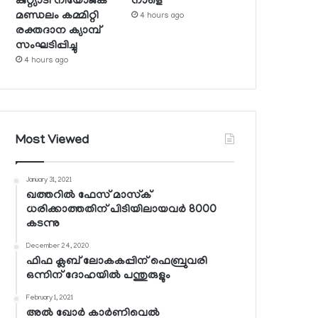
കുറ്റ്യാടി നിയോജക
നാളെ
മണ്ഡലം കമ്മിറ്റി
4 hours ago
രക്തദാന ക്യാമ്പ്
സംഘടിപ്പിച്ചു
4 hours ago
Most Viewed
January 31, 2021
ഖത്തറില്‍ ഫേസ് മാസ്‌ക്
ധരിക്കാത്തതിന് പിടിയിലായവര്‍ 8000
കടന്നു
December 24, 2020
ഫിഫ ക്ലബ് ലോകകപ്പിന് ഫെബ്രുവരി
ഒന്നിന് ദോഹയില്‍ പന്തുരുളും
February 1, 2021
അല്‍ ഖോര്‍ കാര്‍ണിവെല്‍