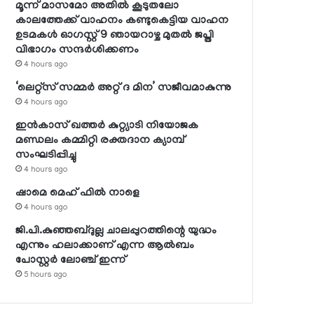
മൂന്ന് മാസമോ അതില്‍ കൂടുതലോ
കാലത്തേക്ക് വാഹനം കണ്ടുകെട്ടിയ വാഹന
ഉടമകള്‍ ഓഗസ്റ്റ് 9 ഞായറാഴ്ച മുതല്‍ ജപ്തി
വിഭാഗം സന്ദര്‍ശിക്കണം
4 hours ago
‘ലെറ്റ്‌സ് സമ്മര്‍ അറ്റ് ദ മിന’ സജീവമാകുന്നു
4 hours ago
ഇന്‍കാസ് ഖത്തര്‍ കുറ്റ്യാടി നിയോജക
മണ്ഡലം കമ്മിറ്റി രക്തദാന ക്യാമ്പ്
സംഘടിപ്പിച്ചു
4 hours ago
ഷാമെ മെഹ് ഫില്‍ നാളെ
4 hours ago
ജി.പി.കുഞ്ഞബ്ദുല്ല ചാലപ്പുറത്തിന്റെ യുദ്ധം
എന്നും ഹലാക്കാണ് എന്ന ആല്‍ബം
പോസ്റ്റര്‍ ലോഞ്ച് ഇന്ന്
5 hours ago