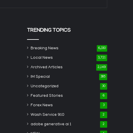
TRENDING TOPICS
Breaking News
6,330
Local News
3,721
Archived Articles
2,149
IM Special
385
Uncategorized
30
Featured Stories
6
Forex News
3
Wash Service 910
2
adobe generative ai 1
2