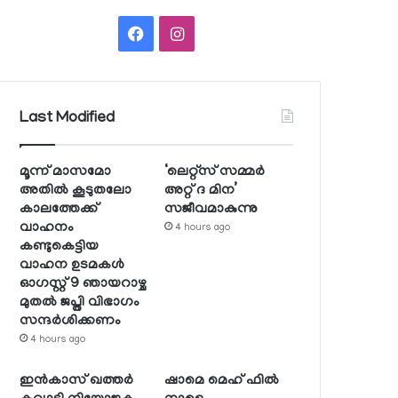
Facebook
Instagram
Last Modified
മൂന്ന് മാസമോ
‘ലെറ്റ്‌സ് സമ്മര്‍
അതില്‍ കൂടുതലോ
അറ്റ് ദ മിന’
കാലത്തേക്ക്
സജീവമാകുന്നു
വാഹനം
4 hours ago
കണ്ടുകെട്ടിയ
വാഹന ഉടമകള്‍
ഓഗസ്റ്റ് 9 ഞായറാഴ്ച
മുതല്‍ ജപ്തി വിഭാഗം
സന്ദര്‍ശിക്കണം
4 hours ago
ഇന്‍കാസ് ഖത്തര്‍
ഷാമെ മെഹ് ഫില്‍