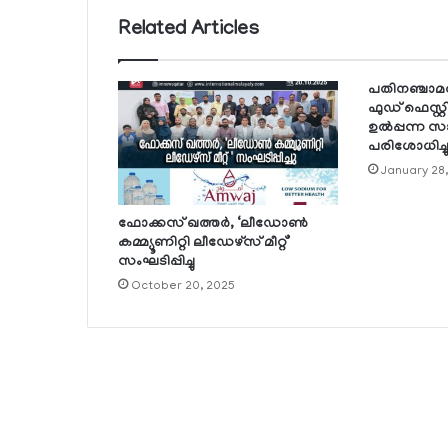
Related Articles
പതിനഞ്ചാമത
ഫുഡ് ഫെസ്റ്റി
ഉല്‍പ്പന്ന സാ
പരിശോധിച്ച
January 28
ഫോക്കസ് ഖത്തര്‍, ‘ലീഡോണ്‍
കമ്മ്യൂണിറ്റി ലീഡേഴ്‌സ് മീറ്റ്’
സംഘടിപ്പിച്ചു
October 20, 2025