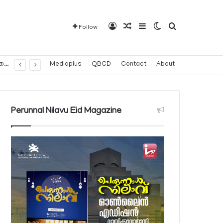
Log In
Random Article
Sidebar
Switch skin
Search for
Follow
മൂന്ന് മാസമോ അതില്‍ കൂടുതലോ കാലത്തേക്ക് വാഹനം കണ്ടുകെട്ടിയ വാഹന ഉടമകള്‍ ഓഗസ്റ്റ് 9 ഞായറാഴ്ച മുതല്‍ ജപ്തി വിഭാഗം സന്ദര്‍ശിക്കണം
Mediaplus
QBCD
Contact
About
Perunnal Nilavu Eid Magazine