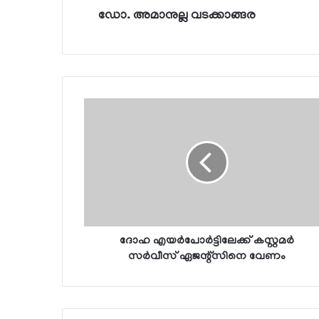
ഡോ. അമാനുല്ല വടക്കാങ്ങര
ദോഹ എയര്‍പോര്‍ട്ടിലേക്ക് കസ്റ്റമര്‍
സര്‍വീസ് ഏജന്റ്സിനെ വേണം