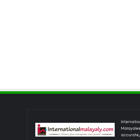
Internati
Malayalee
accurate,