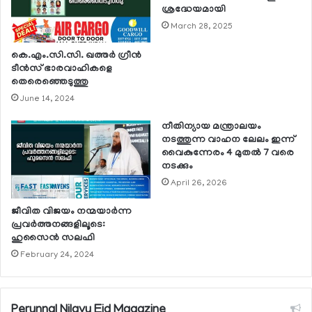
ശ്രദ്ധേയമായി
March 28, 2025
കെ.എം.സി.സി. ഖത്തർ ഗ്രീൻ
ടീൻസ് ഭാരവാഹികളെ
തെരെഞ്ഞെടുത്തു
June 14, 2024
നീതിന്യായ മന്ത്രാലയം
നടത്തുന്ന വാഹന ലേലം ഇന്ന്
വൈകുന്നേരം 4 മുതല്‍ 7 വരെ
നടക്കും
April 26, 2026
ജീവിത വിജയം നന്മയാര്‍ന്ന
പ്രവര്‍ത്തനങ്ങളിലൂടെ:
ഹുസൈന്‍ സലഫി
February 24, 2024
Perunnal Nilavu Eid Magazine