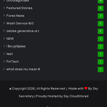
Uncategorized
30
Featured Stories
6
Forex News
3
Wash Service 910
2
adobe generative ai 1
2
NEW
1
! Без рубрики
1
test
1
FinTech
1
what does nlu mean 8
1
© Copyright 2026, All Rights Reserved | Made with
By Sky
Secretary
| Proudly Hosted by
Sky CloudStored