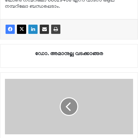
ഫോണ്‍ നമ്പറിലോ 66029408 എന്ന വാട്‌സ് ആപ്പ്
നമ്പറിലോ ബന്ധപ്പെടാം.
ഡോ. അമാനുല്ല വടക്കാങ്ങര