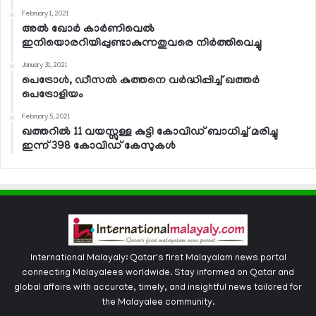
February 1, 2021
അല്‍ ഖോര്‍ കാര്‍ണിവെല്‍
ഇനിയൊരറിയിപ്പുണ്ടാകുന്നതുവരെ നിര്‍ത്തിവെച്ചു
January 31, 2021
പെട്രോള്‍, ഡീസല്‍ കുത്തനെ വര്‍ദ്ധിപ്പിച്ച് ഖത്തര്‍
പെട്രോളിയം
February 5, 2021
ഖത്തറില്‍ 11 വയസ്സുള്ള കുട്ടി കോവിഡ് ബാധിച്ച് മരിച്ചു
ഇന്ന് 398 കോവിഡ് കേസുകള്‍
International Malayaly: Qatar's first Malayalam news portal
connecting Malayalees worldwide. Stay informed on Qatar and
global affairs with accurate, timely, and insightful news tailored for
the Malayalee community.