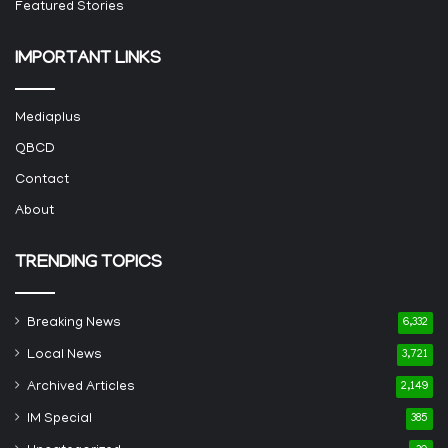
Featured Stories
IMPORTANT LINKS
Mediaplus
QBCD
Contact
About
TRENDING TOPICS
Breaking News
6,332
Local News
3,721
Archived Articles
2,149
IM Special
385