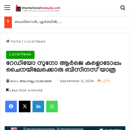
Menu
Se
ബഹ്റൈന്‍, എര്‍ബില്‍, കുവൈറ്റ് എന്നിവിടങ്ങളിലേക്കുള്ള യാത്രാ വിമാന സര്‍വീസുകള്‍ ഓഗസ്റ്റ് 8 മുതല്‍ പുനരാരംഭിക്കുമെന്ന് ഖത്തര്‍ എയര്‍വേയ്സ്
Home
/
Local News
Local News
റേഡിയോ സുനോ ആര്‍ജെ കളൊടോപ്പം
ചൈനയിലേക്കൊരു ബിസിനസ് യാത്ര
ഡോ. അമാനുല്ല വടക്കാങ്ങര
September 11, 2024
1,275
Less than a minute
Facebook
X
LinkedIn
WhatsApp