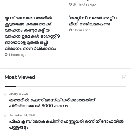
16 minutes ago
മൂന്ന് മാസമോ അതില്‍
‘ലെറ്റ്‌സ് സമ്മര്‍ അറ്റ് ദ
കൂടുതലോ കാലത്തേക്ക്
മിന’ സജീവമാകുന്നു
വാഹനം കണ്ടുകെട്ടിയ
5 hours ago
വാഹന ഉടമകള്‍ ഓഗസ്റ്റ് 9
ഞായറാഴ്ച മുതല്‍ ജപ്തി
വിഭാഗം സന്ദര്‍ശിക്കണം
4 hours ago
Most Viewed
January 31, 2021
ഖത്തറില്‍ ഫേസ് മാസ്‌ക് ധരിക്കാത്തതിന്
പിടിയിലായവര്‍ 8000 കടന്നു
December 24, 2020
ഫിഫ ക്ലബ് ലോകകപ്പിന് ഫെബ്രുവരി ഒന്നിന് ദോഹയില്‍
പന്തുരുളും