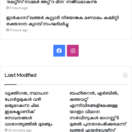
‘ലെറ്റ്‌സ് സമ്മര്‍ അറ്റ് ദ മിന’ സജീവമാകുന്നു
5 hours ago
ഇന്‍കാസ് ഖത്തര്‍ കുറ്റ്യാടി നിയോജക മണ്ഡലം കമ്മിറ്റി
രക്തദാന ക്യാമ്പ് സംഘടിപ്പിച്ചു
5 hours ago
Facebook
Instagram
Last Modified
വ്യക്തിഗത, സ്ഥാപന
ബഹ്റൈന്‍, എര്‍ബില്‍,
പോര്‍ട്ടലുകള്‍ വഴി
കുവൈറ്റ്
ലഭ്യമാകുന്ന ചില
എന്നിവിടങ്ങളിലേക്കുള്ള
ഇലക്ട്രോണിക്
യാത്രാ വിമാന
സേവനങ്ങള്‍
സര്‍വീസുകള്‍ ഓഗസ്റ്റ് 8
വാരാന്ത്യത്തില്‍ മുടങ്ങും
മുതല്‍ പുനരാരംഭിക്കുമെന്ന്
ഖത്തര്‍ എയര്‍വേയ്സ്
10 minutes ago