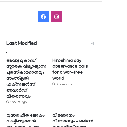
Facebook
Instagram
Last Modified
അഡ്വ മുഷാബ്
Hiroshima day
സ്മാരക വിദ്യാഭ്യാസ
observance calls
പുരസ്‌കാരദാനവും
for a war-free
സംസ്‌കൃതി
world
എക്‌സലന്‍സ്
9 hours ago
അവാര്‍ഡ്
വിതരണവും
3 hours ago
യുദ്ധരഹിത ലോകം
വിജ്ഞാനം
കെട്ടിപ്പടുക്കാന്‍
വിനോദവും പകര്‍ന്ന്