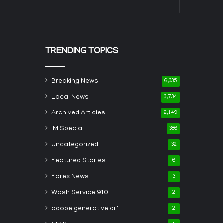
TRENDING TOPICS
Breaking News
6,335
Local News
3,734
Archived Articles
2,149
IM Special
386
Uncategorized
32
Featured Stories
6
Forex News
3
Wash Service 910
2
adobe generative ai 1
2