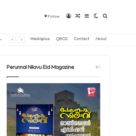
Log In
Random Article
Sidebar
Switch skin
Search for
Follow
വരാവുന്ന 140 നിയന്ത്രിത മരുന്നുകളുടെ പട്ടിക പ്രസിദ്ധീകരിച്ച് പൊതുജനാരോഗ്യ മന്ത്രാലയം
Mediaplus
QBCD
Contact
About
Perunnal Nilavu Eid Magazine