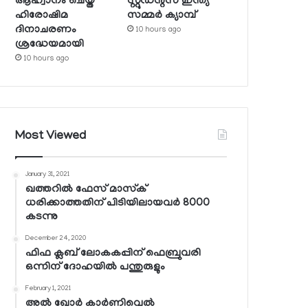
ആഹ്വാനം ചെയ്ത
സ്റ്റുഡന്റ്‌സ് ഇന്ത്യ
ഹിരോഷിമ
സമ്മര്‍ ക്യാമ്പ്
ദിനാചരണം
10 hours ago
ശ്രദ്ധേയമായി
10 hours ago
Most Viewed
January 31, 2021
ഖത്തറില്‍ ഫേസ് മാസ്‌ക്
ധരിക്കാത്തതിന് പിടിയിലായവര്‍ 8000
കടന്നു
December 24, 2020
ഫിഫ ക്ലബ് ലോകകപ്പിന് ഫെബ്രുവരി
ഒന്നിന് ദോഹയില്‍ പന്തുരുളും
February 1, 2021
അല്‍ ഖോര്‍ കാര്‍ണിവെല്‍