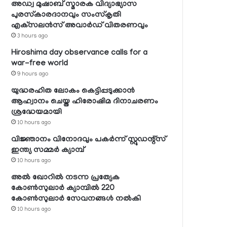
അഡ്വ മുഷാബ് സ്മാരക വിദ്യാഭ്യാസ
പുരസ്‌കാരദാനവും സംസ്‌കൃതി
എക്‌സലന്‍സ് അവാര്‍ഡ് വിതരണവും
3 hours ago
Hiroshima day observance calls for a
war-free world
9 hours ago
യുദ്ധരഹിത ലോകം കെട്ടിപ്പടുക്കാന്‍
ആഹ്വാനം ചെയ്ത ഹിരോഷിമ ദിനാചരണം
ശ്രദ്ധേയമായി
10 hours ago
വിജ്ഞാനം വിനോദവും പകര്‍ന്ന് സ്റ്റുഡന്റ്‌സ്
ഇന്ത്യ സമ്മര്‍ ക്യാമ്പ്
10 hours ago
അല്‍ ഖോറില്‍ നടന്ന പ്രത്യേക
കോണ്‍സുലാര്‍ ക്യാമ്പില്‍ 220
കോണ്‍സുലാര്‍ സേവനങ്ങള്‍ നല്‍കി
10 hours ago