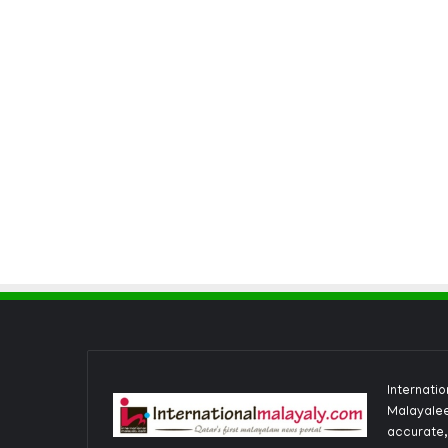
Internati
Malayalee
accurate,