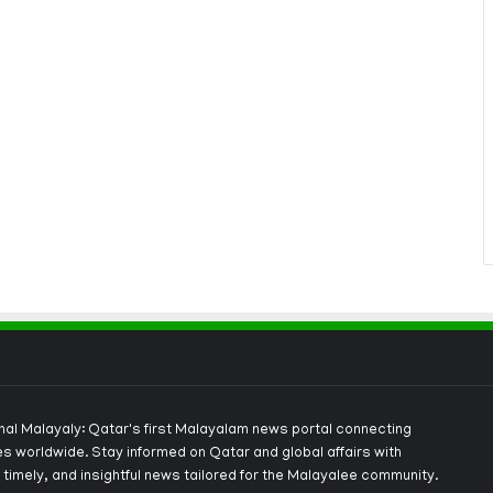
onal Malayaly: Qatar's first Malayalam news portal connecting
s worldwide. Stay informed on Qatar and global affairs with
 timely, and insightful news tailored for the Malayalee community.