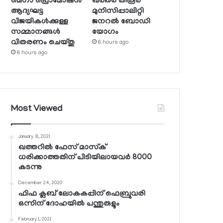
മെഗാ പ്രൊമോഷന്‍
ഖത്തര്‍ തിരൂര്‍
ആദ്യഘട്ട
മുനിസിപ്പാലിറ്റി
വിജയികള്‍ക്കുള്ള
ജനറല്‍ ബോഡി
സമ്മാനങ്ങള്‍
യോഗം
വിതരണം ചെയ്തു
6 hours ago
6 hours ago
Most Viewed
January 31, 2021
ഖത്തറില്‍ ഫേസ് മാസ്‌ക്
ധരിക്കാത്തതിന് പിടിയിലായവര്‍ 8000
കടന്നു
December 24, 2020
ഫിഫ ക്ലബ് ലോകകപ്പിന് ഫെബ്രുവരി
ഒന്നിന് ദോഹയില്‍ പന്തുരുളും
February 1, 2021