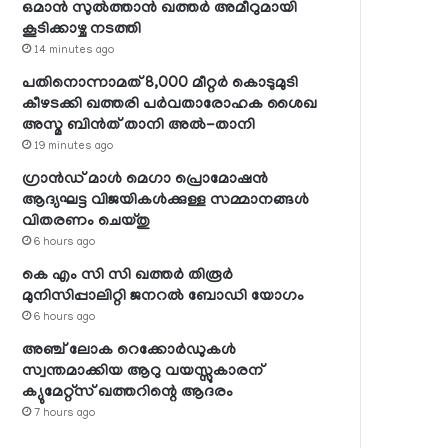
ഒമാന്‍ സുല്‍ത്താന്‍ ഖത്തര്‍ അമീറുമായി
കൂടിക്കാഴ്ച നടത്തി
14 minutes ago
പതിനൊന്നാമത് 8,000 മീറ്റര്‍ കൊടുമുടി
കീഴടക്കി ഖത്തരി പര്‍വതാരോഹക ശൈഖ
അസ്മ ബിന്‍ത് താനി അല്‍-താനി
19 minutes ago
ഗ്രാന്‍ഡ് മാള്‍ മെഗാ പ്രൊമോഷന്‍
ആദ്യഘട്ട വിജയികള്‍ക്കുള്ള സമ്മാനങ്ങള്‍
വിതരണം ചെയ്തു
6 hours ago
കെ എം സി സി ഖത്തര്‍ തിരൂര്‍
മുനിസിപ്പാലിറ്റി ജനറല്‍ ബോഡി യോഗം
6 hours ago
അഞ്ച് ലോക റെക്കോര്‍ഡുകള്‍
സ്വന്തമാക്കിയ ആറു വയസ്സുകാരന്
ക്യുമേറ്റ്‌സ് ഖത്തറിന്റെ ആദരം
7 hours ago