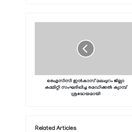
ഒഐസിസി ഇന്‍കാസ് മലപ്പുറം ജില്ലാ
കമ്മിറ്റി സംഘടിപ്പിച്ച മെഡിക്കല്‍ ക്യാമ്പ്
ശ്രദ്ധേയമായി
Related Articles