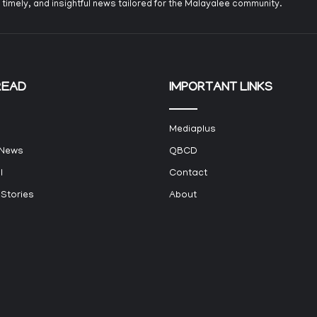
 timely, and insightful news tailored for the Malayalee community.
READ
IMPORTANT LINKS
Mediaplus
 News
QBCD
l
Contact
 Stories
About