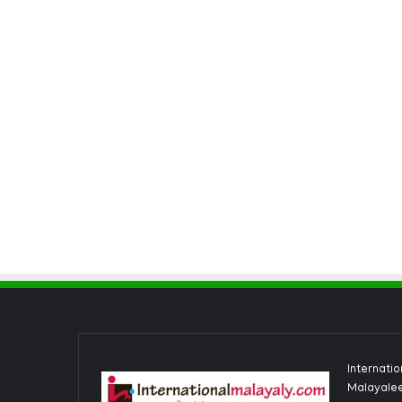
Internati
Malayalee