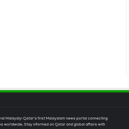
onal Malayaly: Qatar's first Malayalam news portal connecting
s worldwide. Stay informed on Qatar and global affairs with