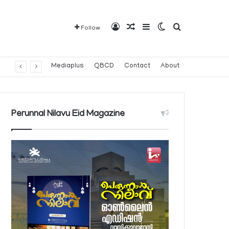
Log In
Random Article
Sidebar
Switch skin
Search for
Follow
പതിനൊന്നാമത് 8,000 മീറ്റര്‍ കൊടുമുടി കീഴടക്കി ഖത്തരി പര്‍വതാരോഹക ശൈഖ അസ്മ ബിന്‍ത് താനി അല്‍-താനി
Mediaplus
QBCD
Contact
About
Perunnal Nilavu Eid Magazine