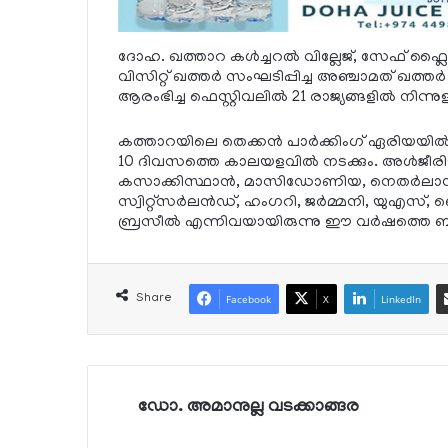
ദോഹ. ഖത്താറ കള്‍ച്ചറല്‍ വില്ലേജ്, സേഫ് 
വിസിറ്റ് ഖത്തര്‍ സംഘടിപ്പിച്ച അഞ്ചാമത് ഖത്തര്
ആരംഭിച്ച ഫെസ്റ്റിവലില്‍ 21 രാജ്യങ്ങളില്‍ നിന
കത്താറയിലെ തെക്കന്‍ പാര്‍ക്കിംഗ് ഏരിയയില്‍ 
10 ദിവസത്തെ കാലയളവില്‍ നടക്കും. അള്‍ജീര
കസാക്കിസ്ഥാന്‍, മാസിഡോണിയ, നെതര്‍ലാന്‍
സ്വിറ്റ്സര്‍ലന്‍ഡ്, ഹംഗറി, ജര്‍മ്മനി, യുഎസ്,
ബ്രസീല്‍ എന്നിവയായിരുന്നു ഈ വര്‍ഷത്തെ ബലൂണ
Share
Facebook
X
LinkedIn
ഡോ. അമാനുല്ല വടക്കാങ്ങര