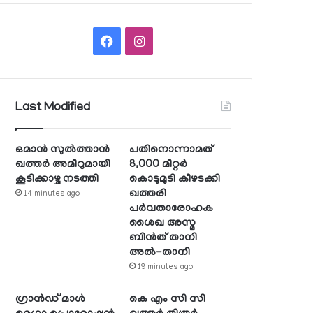
Facebook
Instagram
Last Modified
ഒമാന്‍ സുല്‍ത്താന്‍
പതിനൊന്നാമത്
ഖത്തര്‍ അമീറുമായി
8,000 മീറ്റര്‍
കൂടിക്കാഴ്ച നടത്തി
കൊടുമുടി കീഴടക്കി
ഖത്തരി
14 minutes ago
പര്‍വതാരോഹക
ശൈഖ അസ്മ
ബിന്‍ത് താനി
അല്‍-താനി
19 minutes ago
ഗ്രാന്‍ഡ് മാള്‍
കെ എം സി സി