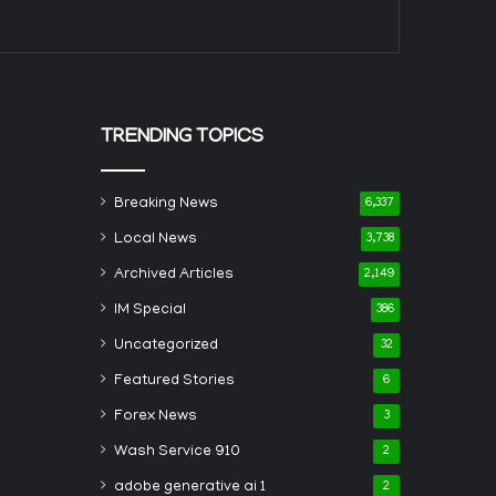
TRENDING TOPICS
Breaking News
6,337
Local News
3,738
Archived Articles
2,149
IM Special
386
Uncategorized
32
Featured Stories
6
Forex News
3
Wash Service 910
2
adobe generative ai 1
2